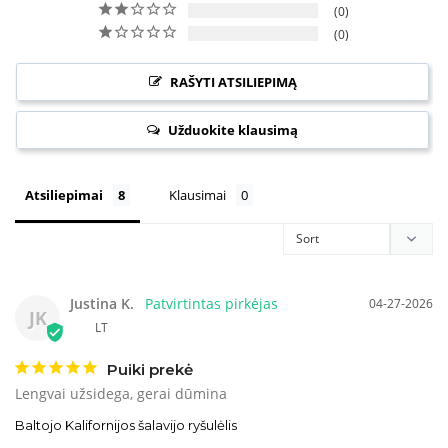
0
0
RAŠYTI ATSILIEPIMĄ
Užduokite klausimą
Atsiliepimai
Klausimai
Justina K.
04-27-2026
JK
LT
Puiki prekė
Lengvai užsidega, gerai dūmina
Baltojo Kalifornijos šalavijo ryšulėlis