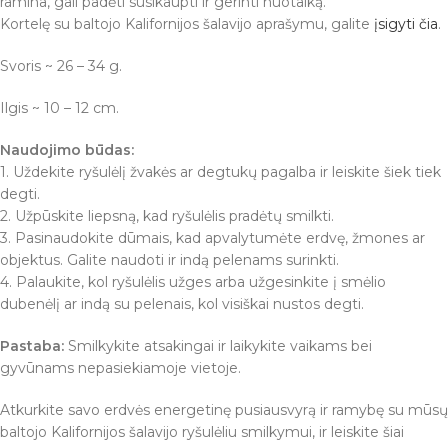
ramina, gali padėti susikaupti ir gerinti nuotaiką.
Kortelę su baltojo Kalifornijos šalavijo aprašymu, galite
įsigyti čia
.
Svoris ~ 26 – 34 g.
Ilgis ~ 10 – 12 cm.
Naudojimo būdas:
1. Uždekite ryšulėlį žvakės ar degtukų pagalba ir leiskite šiek tiek
degti.
2. Užpūskite liepsną, kad ryšulėlis pradėtų smilkti.
3. Pasinaudokite dūmais, kad apvalytumėte erdvę, žmones ar
objektus. Galite naudoti ir indą pelenams surinkti.
4. Palaukite, kol ryšulėlis užges arba užgesinkite į smėlio
dubenėlį ar indą su pelenais, kol visiškai nustos degti.
Pastaba:
Smilkykite atsakingai ir laikykite vaikams bei
gyvūnams nepasiekiamoje vietoje.
Atkurkite savo erdvės energetinę pusiausvyrą ir ramybę su mūsų
baltojo Kalifornijos šalavijo ryšulėliu smilkymui, ir leiskite šiai