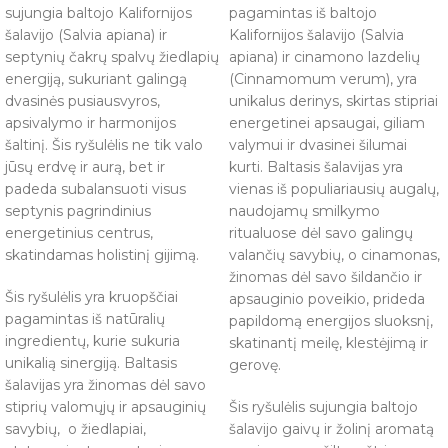
sujungia baltojo Kalifornijos
pagamintas iš baltojo
šalavijo (Salvia apiana) ir
Kalifornijos šalavijo (Salvia
septynių čakrų spalvų žiedlapių
apiana) ir cinamono lazdelių
energiją, sukuriant galingą
(Cinnamomum verum), yra
dvasinės pusiausvyros,
unikalus derinys, skirtas stipriai
apsivalymo ir harmonijos
energetinei apsaugai, giliam
šaltinį. Šis ryšulėlis ne tik valo
valymui ir dvasinei šilumai
jūsų erdvę ir aurą, bet ir
kurti. Baltasis šalavijas yra
padeda subalansuoti visus
vienas iš populiariausių augalų,
septynis pagrindinius
naudojamų smilkymo
energetinius centrus,
ritualuose dėl savo galingų
skatindamas holistinį gijimą.
valančių savybių, o cinamonas,
žinomas dėl savo šildančio ir
Šis ryšulėlis yra kruopščiai
apsauginio poveikio, prideda
pagamintas iš natūralių
papildomą energijos sluoksnį,
ingredientų, kurie sukuria
skatinantį meilę, klestėjimą ir
unikalią sinergiją. Baltasis
gerovę.
šalavijas yra žinomas dėl savo
stiprių valomųjų ir apsauginių
Šis ryšulėlis sujungia baltojo
savybių, o žiedlapiai,
šalavijo gaivų ir žolinį aromatą