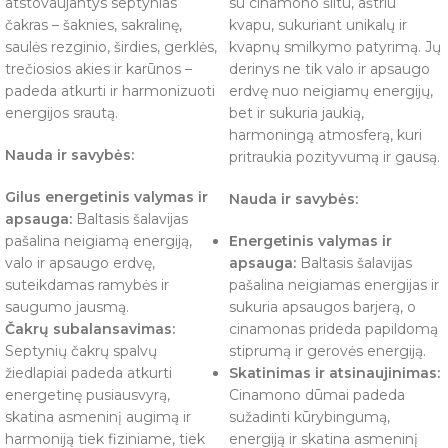
atstovaujantys septynias
su cinamono šiltu, aštriu
čakras – šaknies, sakralinę,
kvapu, sukuriant unikalų ir
saulės rezginio, širdies, gerklės,
kvapnų smilkymo patyrimą. Jų
trečiosios akies ir karūnos –
derinys ne tik valo ir apsaugo
padeda atkurti ir harmonizuoti
erdvę nuo neigiamų energijų,
energijos srautą.
bet ir sukuria jaukią,
harmoningą atmosferą, kuri
Nauda ir savybės:
pritraukia pozityvumą ir gausą.
Gilus energetinis valymas ir
Nauda ir savybės:
apsauga:
Baltasis šalavijas
pašalina neigiamą energiją,
Energetinis valymas ir
valo ir apsaugo erdvę,
apsauga:
Baltasis šalavijas
suteikdamas ramybės ir
pašalina neigiamas energijas ir
saugumo jausmą.
sukuria apsaugos barjerą, o
Čakrų subalansavimas:
cinamonas prideda papildomą
Septynių čakrų spalvų
stiprumą ir gerovės energiją.
žiedlapiai padeda atkurti
Skatinimas ir atsinaujinimas:
energetinę pusiausvyrą,
Cinamono dūmai padeda
skatina asmeninį augimą ir
sužadinti kūrybingumą,
harmoniją tiek fiziniame, tiek
energiją ir skatina asmeninį