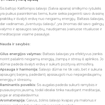
Šis baltojo Kalifornijos šalavijo (Salvia apiana) smilkymo ryšulėlis
yra puikus pasirinkimas tiems, kurie siekia pagerinti savo dvasinę
praktiką ir išvalyti erdvę nuo neigiamų energijų. Baltasis šalavijas,
dar vadinamas „šventuoju šalaviju“, yra žinomas dėl savo galingų
valymo ir apsaugos savybių, naudojamas įvairiuose ritualuose ir
meditacijose visame pasaulyje.
Nauda ir savybės:
Gilus energijos valymas:
Baltasis šalavijas yra efektyvus įrankis
norint pašalinti neigiamą energiją, įtampą ir stresą iš aplinkos. Jo
dūmai padeda išvalyti erdvę ir sukurti pozityvią atmosferą.
Apsauga ir harmonija:
Šalavijo dūmai ne tik valo, bet ir sukuria
apsauginį barjerą, padedantį apsisaugoti nuo nepageidaujamų
energijų ir stresorių.
Raminantis poveikis:
Šis augalas padeda sukurti ramybės ir
pusiausvyros jausmą, todėl idealiai tinka naudojant meditacijai,
jogai ar atsipalaidavimui.
Aromaterapija:
Gaivus, žolinis šalavijo kvapas yra malonus ir