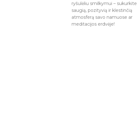
ryšulėliu smilkymui – sukurkite
saugią, pozityvią ir klestinčią
atmosferą savo namuose ar
meditacijos erdvėje!