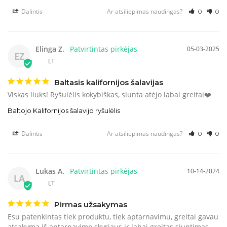
Dalintis
Ar atsiliepimas naudingas?
0
0
Elinga Z.
05-03-2025
EZ
LT
Baltasis kalifornijos šalavijas
Viskas liuks! Ryšulėlis kokybiškas, siunta atėjo labai greitai❤️
Baltojo Kalifornijos šalavijo ryšulėlis
Dalintis
Ar atsiliepimas naudingas?
0
0
Lukas A.
10-14-2024
LA
LT
Pirmas užsakymas
Esu patenkintas tiek produktu, tiek aptarnavimu, greitai gavau 
atsakyma iš aptarnavimo skyriaus ir labai greitas siuntimas. 