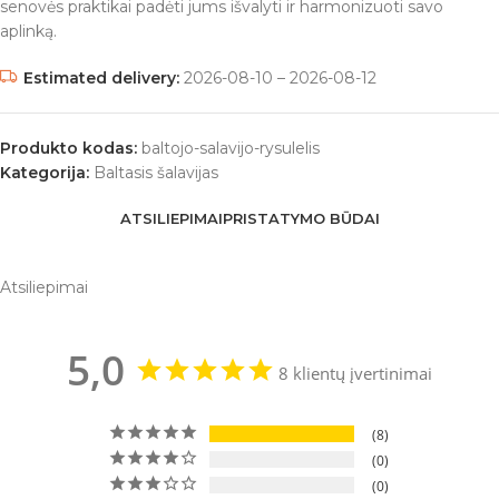
senovės praktikai padėti jums išvalyti ir harmonizuoti savo
aplinką.
Estimated delivery:
2026-08-10 – 2026-08-12
Produkto kodas:
baltojo-salavijo-rysulelis
Kategorija:
Baltasis šalavijas
ATSILIEPIMAI
PRISTATYMO BŪDAI
Atsiliepimai
5,0
8 klientų įvertinimai
8
0
0