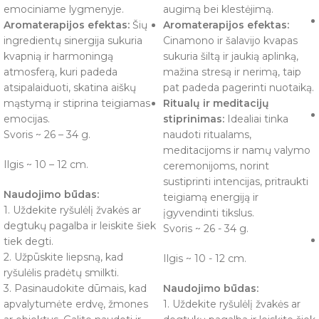
emociniame lygmenyje.
augimą bei klestėjimą.
Aromaterapijos efektas:
Šių
Aromaterapijos efektas:
ingredientų sinergija sukuria
Cinamono ir šalavijo kvapas
kvapnią ir harmoningą
sukuria šiltą ir jaukią aplinką,
atmosferą, kuri padeda
mažina stresą ir nerimą, taip
atsipalaiduoti, skatina aiškų
pat padeda pagerinti nuotaiką.
mąstymą ir stiprina teigiamas
Ritualų ir meditacijų
emocijas.
stiprinimas:
Idealiai tinka
Svoris ~ 26 – 34 g.
naudoti ritualams,
meditacijoms ir namų valymo
Ilgis ~ 10 – 12 cm.
ceremonijoms, norint
sustiprinti intencijas, pritraukti
Naudojimo būdas:
teigiamą energiją ir
1. Uždekite ryšulėlį žvakės ar
įgyvendinti tikslus.
degtukų pagalba ir leiskite šiek
Svoris ~ 26 - 34 g.
tiek degti.
2. Užpūskite liepsną, kad
Ilgis ~ 10 - 12 cm.
ryšulėlis pradėtų smilkti.
3. Pasinaudokite dūmais, kad
Naudojimo būdas:
apvalytumėte erdvę, žmones
1. Uždekite ryšulėlį žvakės ar