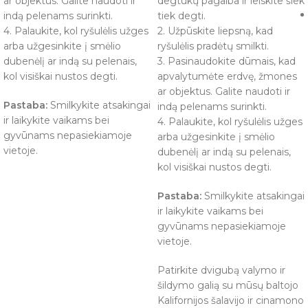
ar objektus. Galite naudoti ir
degtukų pagalba ir leiskite šiek
indą pelenams surinkti.
tiek degti.
4. Palaukite, kol ryšulėlis užges
2. Užpūskite liepsną, kad
arba užgesinkite į smėlio
ryšulėlis pradėtų smilkti.
dubenėlį ar indą su pelenais,
3. Pasinaudokite dūmais, kad
kol visiškai nustos degti.
apvalytumėte erdvę, žmones
ar objektus. Galite naudoti ir
Pastaba:
Smilkykite atsakingai
indą pelenams surinkti.
ir laikykite vaikams bei
4. Palaukite, kol ryšulėlis užges
gyvūnams nepasiekiamoje
arba užgesinkite į smėlio
vietoje.
dubenėlį ar indą su pelenais,
kol visiškai nustos degti.
Pastaba:
Smilkykite atsakingai
ir laikykite vaikams bei
gyvūnams nepasiekiamoje
vietoje.
Patirkite dvigubą valymo ir
šildymo galią su mūsų baltojo
Kalifornijos šalavijo ir cinamono