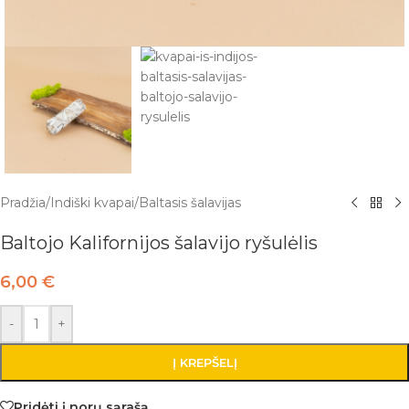
Pradžia
/
Indiški kvapai
/
Baltasis šalavijas
Baltojo Kalifornijos šalavijo ryšulėlis
6,00
€
-
+
Į KREPŠELĮ
Pridėti į norų sąrašą