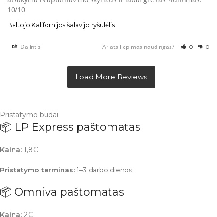
10/10
Baltojo Kalifornijos šalavijo ryšulėlis
Dalintis
Ar atsiliepimas naudingas?
0
0
Pristatymo būdai
📦 LP Express paštomatas
Kaina:
1,8€
Pristatymo terminas:
1–3 darbo dienos.
📦 Omniva paštomatas
Kaina:
2€