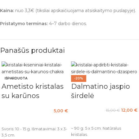
Kaina:
nuo 3,3€ (tiksliai apskaičiuojama atsiskaitymo puslapyje).
Pristatymo terminas:
4–7 darbo dienos.
Panašūs produktai
IŠPARDUOTA
-20%
Ametisto kristalas
Dalmatino jaspio
su karūnos
širdelė
(Sahasrara) čakra
12,00
€
5,00
€
15,00
€
Į KREPŠELĮ
PASIRINKTI SAVYBES
~ 90 g. 5 x 5 cm. Natūralus
Svoris: 10 - 15 g. Išmatavimai: 3 x 3-
kristalas.
3,5 cm.