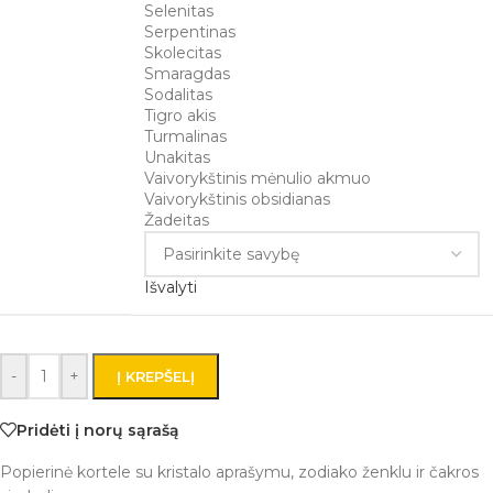
Selenitas
Serpentinas
Skolecitas
Smaragdas
Sodalitas
Tigro akis
Turmalinas
Unakitas
Vaivorykštinis mėnulio akmuo
Vaivorykštinis obsidianas
Žadeitas
Išvalyti
-
+
Į KREPŠELĮ
Pridėti į norų sąrašą
Popierinė kortele su kristalo aprašymu, zodiako ženklu ir čakros