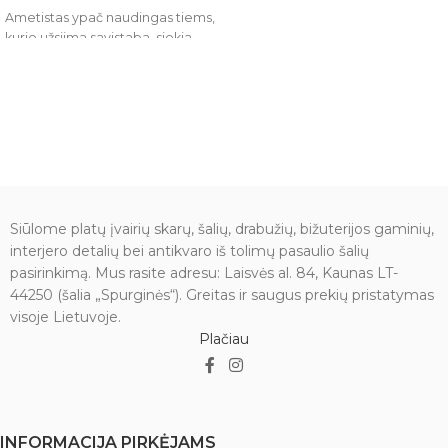
Ametistas ypač naudingas tiems,
kurie užsiima savistaba, siekia
dirbti su savo mąstymo
struktūromis. Suteikia lengvumo,
laisvumo, padeda valdyti
nekontroliuojamus žodžius ir
darbus. Ramina mentalinę
įtampą, atsiradusią dėl
pervargimo, įtempto protinio
darbo.
Siūlome platų įvairių skarų, šalių, drabužių, bižuterijos gaminių,
interjero detalių bei antikvaro iš tolimų pasaulio šalių
pasirinkimą. Mus rasite adresu: Laisvės al. 84, Kaunas LT-
44250 (šalia „Spurginės“). Greitas ir saugus prekių pristatymas
visoje Lietuvoje.
Plačiau
INFORMACIJA PIRKĖJAMS