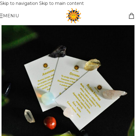
Skip to navigation
Skip to main content
Nemokamas pristatymas į paštomatą apsiperkant už 30€!!
MENIU