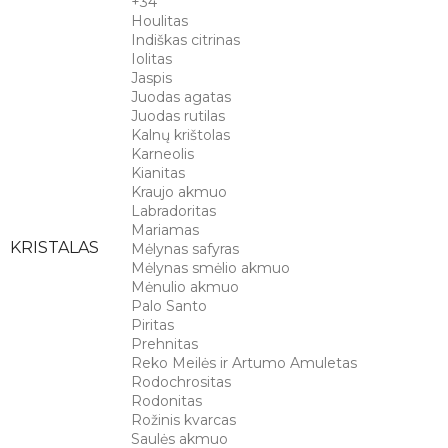
+34
Houlitas
Indiškas citrinas
Iolitas
Jaspis
Juodas agatas
Juodas rutilas
Kalnų krištolas
Karneolis
Kianitas
Kraujo akmuo
Labradoritas
Mariamas
KRISTALAS
Mėlynas safyras
Mėlynas smėlio akmuo
Mėnulio akmuo
Palo Santo
Piritas
Prehnitas
Reko Meilės ir Artumo Amuletas
Rodochrositas
Rodonitas
Rožinis kvarcas
Saulės akmuo