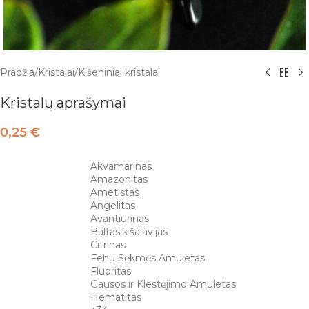
Pradžia
/
Kristalai
/
Kišeniniai kristalai
Kristalų aprašymai
0,25
€
Akvamarinas
Amazonitas
Ametistas
Angelitas
Avantiurinas
Baltasis šalavijas
Citrinas
Fehu Sėkmės Amuletas
Fluoritas
Gausos ir Klestėjimo Amuletas
Hematitas