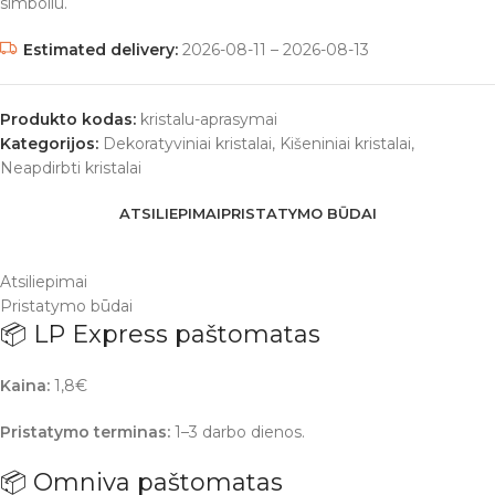
simboliu.
Estimated delivery:
2026-08-11 – 2026-08-13
Produkto kodas:
kristalu-aprasymai
Kategorijos:
Dekoratyviniai kristalai
,
Kišeniniai kristalai
,
Neapdirbti kristalai
ATSILIEPIMAI
PRISTATYMO BŪDAI
Atsiliepimai
Pristatymo būdai
📦 LP Express paštomatas
Kaina:
1,8€
Pristatymo terminas:
1–3 darbo dienos.
📦 Omniva paštomatas