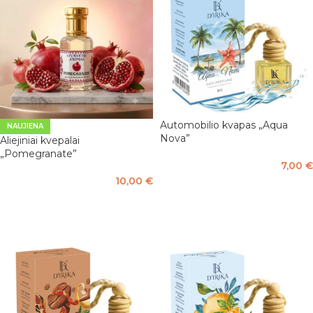
Automobilio kvapas „Aqua
NAUJIENA
Nova”
Aliejiniai kvepalai
„Pomegranate”
7,00
€
10,00
€
Į KREPŠELĮ
Į KREPŠELĮ