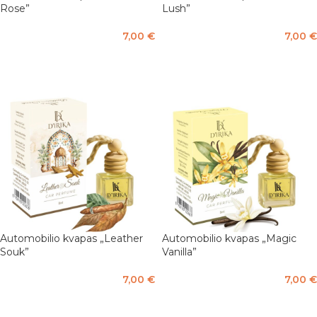
Rose”
Lush”
7,00
€
7,00
€
Į KREPŠELĮ
Į KREPŠELĮ
Automobilio kvapas „Leather
Automobilio kvapas „Magic
Souk”
Vanilla”
7,00
€
7,00
€
Į KREPŠELĮ
Į KREPŠELĮ