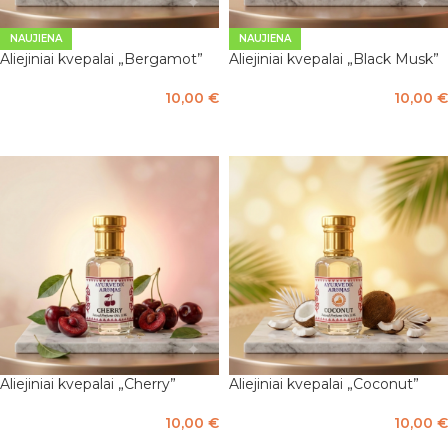
NAUJIENA
NAUJIENA
Aliejiniai kvepalai „Bergamot”
Aliejiniai kvepalai „Black Musk”
10,00
€
10,00
€
Į KREPŠELĮ
Į KREPŠELĮ
Aliejiniai kvepalai „Cherry”
Aliejiniai kvepalai „Coconut”
10,00
€
10,00
€