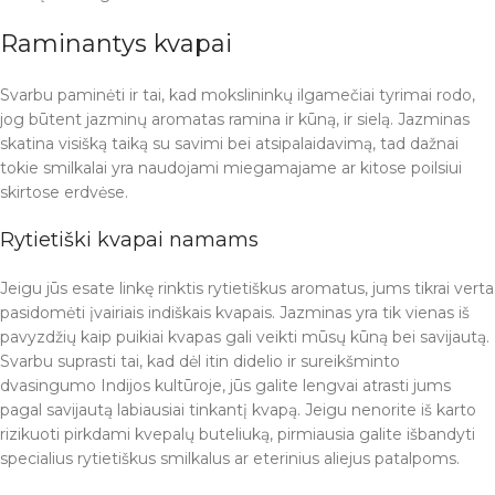
Raminantys kvapai
Svarbu paminėti ir tai, kad mokslininkų ilgamečiai tyrimai rodo,
jog būtent jazminų aromatas ramina ir kūną, ir sielą. Jazminas
skatina visišką taiką su savimi bei atsipalaidavimą, tad dažnai
tokie smilkalai yra naudojami miegamajame ar kitose poilsiui
skirtose erdvėse.
Rytietiški kvapai namams
Jeigu jūs esate linkę rinktis rytietiškus aromatus, jums tikrai verta
pasidomėti įvairiais indiškais kvapais. Jazminas yra tik vienas iš
pavyzdžių kaip puikiai kvapas gali veikti mūsų kūną bei savijautą.
Svarbu suprasti tai, kad dėl itin didelio ir sureikšminto
dvasingumo Indijos kultūroje, jūs galite lengvai atrasti jums
pagal savijautą labiausiai tinkantį kvapą. Jeigu nenorite iš karto
rizikuoti pirkdami kvepalų buteliuką, pirmiausia galite išbandyti
specialius rytietiškus smilkalus ar eterinius aliejus patalpoms.