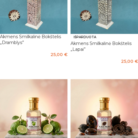
Akmens Smilkalinė Bokštelis
IŠPARDUOTA
„Dramblys”
Akmens Smilkalinė Bokštelis
„Lapai”
25,00
€
25,00
€
Į KREPŠELĮ
DAUGIAU