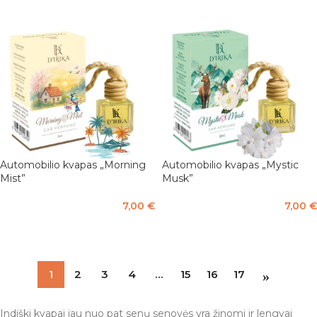
Automobilio kvapas „Morning
Automobilio kvapas „Mystic
Mist”
Musk”
7,00
€
7,00
€
Į KREPŠELĮ
Į KREPŠELĮ
1
2
3
4
…
15
16
17
Indiški kvapai jau nuo pat senų senovės yra žinomi ir lengvai