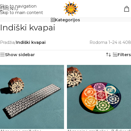
Nemokamas pristatymas į paštomatą apsiperkant už 30€!!
Skip to navigation
MENIU
Skip to main content
Kategorijos
Indiški kvapai
Pradžia
/
Indiški kvapai
Rodoma 1–24 iš 408
Show sidebar
Filters