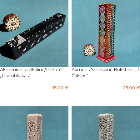
Akmeninė smilkalinė/Dėžutė
Akmens Smilkalinė Bokštelis „7
„Drambliukas”
Čakros”
15,00
€
25,00
€
Į KREPŠELĮ
Į KREPŠELĮ