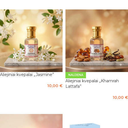
Į KREPŠELĮ
Į KREPŠELĮ
Aliejiniai kvepalai „Jasmine”
NAUJIENA
Aliejiniai kvepalai „Khamrah
10,00
€
Lattafa”
Į KREPŠELĮ
10,00
€
Į KREPŠELĮ