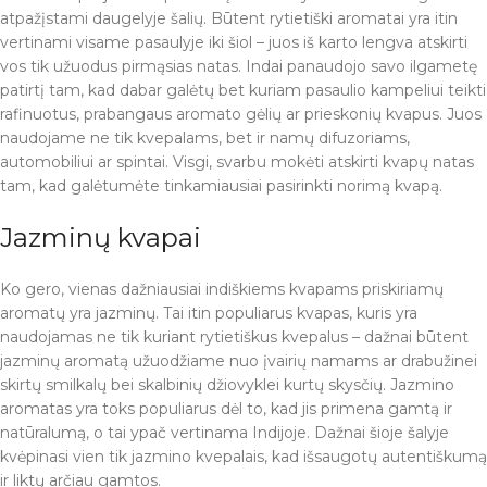
atpažįstami daugelyje šalių. Būtent rytietiški aromatai yra itin
vertinami visame pasaulyje iki šiol – juos iš karto lengva atskirti
vos tik užuodus pirmąsias natas. Indai panaudojo savo ilgametę
patirtį tam, kad dabar galėtų bet kuriam pasaulio kampeliui teikti
rafinuotus, prabangaus aromato gėlių ar prieskonių kvapus. Juos
naudojame ne tik kvepalams, bet ir namų difuzoriams,
automobiliui ar spintai. Visgi, svarbu mokėti atskirti kvapų natas
tam, kad galėtumėte tinkamiausiai pasirinkti norimą kvapą.
Jazminų kvapai
Ko gero, vienas dažniausiai indiškiems kvapams priskiriamų
aromatų yra jazminų. Tai itin populiarus kvapas, kuris yra
naudojamas ne tik kuriant rytietiškus kvepalus – dažnai būtent
jazminų aromatą užuodžiame nuo įvairių namams ar drabužinei
skirtų smilkalų bei skalbinių džiovyklei kurtų skysčių. Jazmino
aromatas yra toks populiarus dėl to, kad jis primena gamtą ir
natūralumą, o tai ypač vertinama Indijoje. Dažnai šioje šalyje
kvėpinasi vien tik jazmino kvepalais, kad išsaugotų autentiškumą
ir liktų arčiau gamtos.