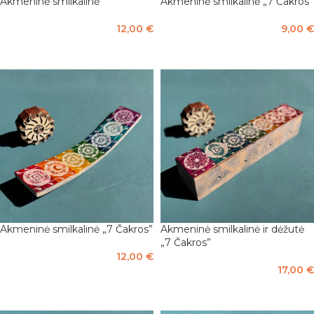
Akmeninė smilkalinė
Akmeninė smilkalinė „7 Čakros”
12,00
€
9,00
€
Į KREPŠELĮ
PASIRINKTI SAVYBES
Akmeninė smilkalinė „7 Čakros”
Akmeninė smilkalinė ir dėžutė
„7 Čakros”
12,00
€
17,00
€
Į KREPŠELĮ
Į KREPŠELĮ