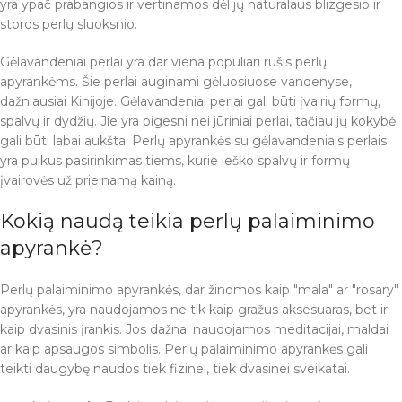
yra ypač prabangios ir vertinamos dėl jų natūralaus blizgesio ir
storos perlų sluoksnio.
Gėlavandeniai perlai yra dar viena populiari rūšis perlų
apyrankėms. Šie perlai auginami gėluosiuose vandenyse,
dažniausiai Kinijoje. Gėlavandeniai perlai gali būti įvairių formų,
spalvų ir dydžių. Jie yra pigesni nei jūriniai perlai, tačiau jų kokybė
gali būti labai aukšta. Perlų apyrankės su gėlavandeniais perlais
yra puikus pasirinkimas tiems, kurie ieško spalvų ir formų
įvairovės už prieinamą kainą.
Kokią naudą teikia perlų palaiminimo
apyrankė?
Perlų palaiminimo apyrankės, dar žinomos kaip "mala" ar "rosary"
apyrankės, yra naudojamos ne tik kaip gražus aksesuaras, bet ir
kaip dvasinis įrankis. Jos dažnai naudojamos meditacijai, maldai
ar kaip apsaugos simbolis. Perlų palaiminimo apyrankės gali
teikti daugybę naudos tiek fizinei, tiek dvasinei sveikatai.