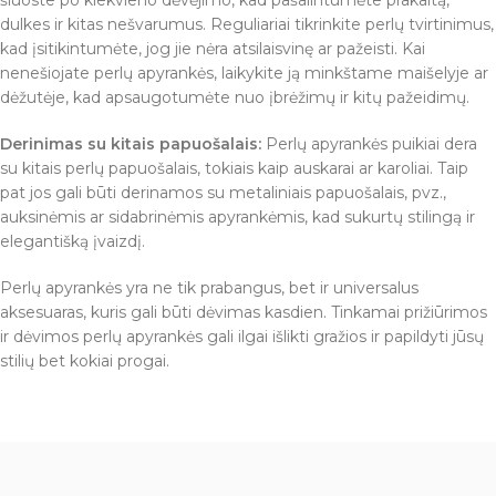
šluoste po kiekvieno dėvėjimo, kad pašalintumėte prakaitą,
dulkes ir kitas nešvarumus. Reguliariai tikrinkite perlų tvirtinimus,
kad įsitikintumėte, jog jie nėra atsilaisvinę ar pažeisti. Kai
nenešiojate perlų apyrankės, laikykite ją minkštame maišelyje ar
dėžutėje, kad apsaugotumėte nuo įbrėžimų ir kitų pažeidimų.
Derinimas su kitais papuošalais:
Perlų apyrankės puikiai dera
su kitais perlų papuošalais, tokiais kaip auskarai ar karoliai. Taip
pat jos gali būti derinamos su metaliniais papuošalais, pvz.,
auksinėmis ar sidabrinėmis apyrankėmis, kad sukurtų stilingą ir
elegantišką įvaizdį.
Perlų apyrankės yra ne tik prabangus, bet ir universalus
aksesuaras, kuris gali būti dėvimas kasdien. Tinkamai prižiūrimos
ir dėvimos perlų apyrankės gali ilgai išlikti gražios ir papildyti jūsų
stilių bet kokiai progai.