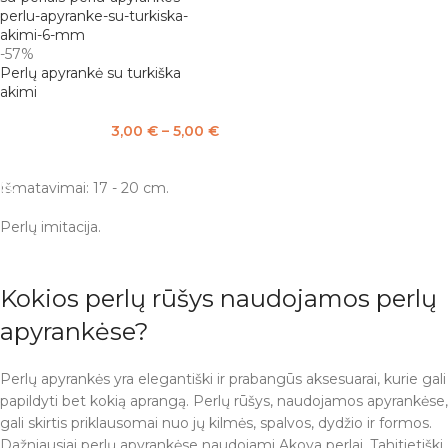
-57%
Perlų apyrankė su turkiška
akimi
3,00
€
–
5,00
€
PASIRINKTI SAVYBES
Išmatavimai: 17 - 20 cm.
Perlų imitacija.
Kokios perlų rūšys naudojamos perlų
apyrankėse?
Perlų apyrankės yra elegantiški ir prabangūs aksesuarai, kurie gali
papildyti bet kokią aprangą. Perlų rūšys, naudojamos apyrankėse,
gali skirtis priklausomai nuo jų kilmės, spalvos, dydžio ir formos.
Dažniausiai perlų apyrankėse naudojami Akoya perlai, Tahitietiški