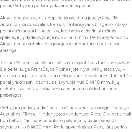
perlai, Pietų jūrų perlai ir gėlavandeniai perlai.
Akoya perlai yra vieni iš populiariausių perlų juvelyrikoje. Jie
žinomi dėl savo apvalios formos ir intensyvaus blizgesio. Akoya
perlai dažniausiai būna baltos, kreminės ar švelniai rožinės
spalvos, ir jų dydis svyruoja nuo 2 iki 10 mm. Perlų apyrankės su
Akoya perlais suteikia elegancijos ir rafinuotumo bet kokiai
aprangai.
Tahitietiški perlai yra žinomi dėl savo egzotiškos tamsios spalvos.
Šie perlai auga Prancūzijos Polinezijoje ir yra įvairių atspalvių –
nuo tamsiai pilkos iki žalsvai mėlynos ar net violetinės. Tahitietiški
perlai yra didesni, dažniausiai svyruoja nuo 8 iki 18 mm, ir jų
unikalios spalvos suteikia perlų apyrankėms išskirtinumo ir
prabangos.
Pietų jūrų perlai yra didžiausi ir rečiausi perlai pasaulyje. Jie auga
Australijos, Filipinų ir Indonezijos vandenyse. Pietų jūrų perlai gali
būti baltos, šampano ar aukso spalvos, ir jų dydis paprastai
svyruoja nuo 9 iki 20 mm. Perlų apyrankės su Pietų jūrų perlais