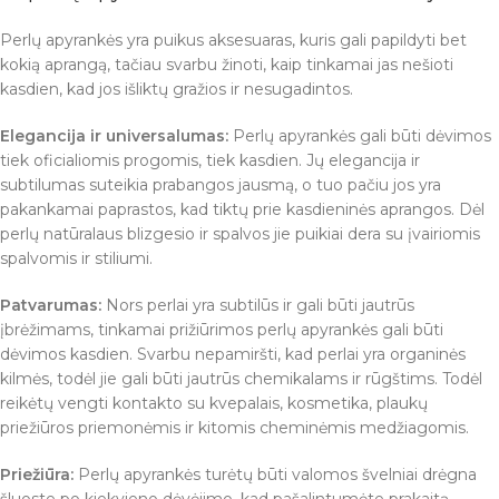
Perlų apyrankės yra puikus aksesuaras, kuris gali papildyti bet
kokią aprangą, tačiau svarbu žinoti, kaip tinkamai jas nešioti
kasdien, kad jos išliktų gražios ir nesugadintos.
Elegancija ir universalumas:
Perlų apyrankės gali būti dėvimos
tiek oficialiomis progomis, tiek kasdien. Jų elegancija ir
subtilumas suteikia prabangos jausmą, o tuo pačiu jos yra
pakankamai paprastos, kad tiktų prie kasdieninės aprangos. Dėl
perlų natūralaus blizgesio ir spalvos jie puikiai dera su įvairiomis
spalvomis ir stiliumi.
Patvarumas:
Nors perlai yra subtilūs ir gali būti jautrūs
įbrėžimams, tinkamai prižiūrimos perlų apyrankės gali būti
dėvimos kasdien. Svarbu nepamiršti, kad perlai yra organinės
kilmės, todėl jie gali būti jautrūs chemikalams ir rūgštims. Todėl
reikėtų vengti kontakto su kvepalais, kosmetika, plaukų
priežiūros priemonėmis ir kitomis cheminėmis medžiagomis.
Priežiūra:
Perlų apyrankės turėtų būti valomos švelniai drėgna