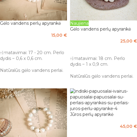
Gėlo vandens perlų apyrankė
Naujiena
Gėlo vandens perlų apyrankė
15,00
€
25,00
€
Į KREPŠELĮ
Į KREPŠELĮ
Išmatavimai: 17 - 20 cm. Perlo
dydis ~ 0,6 x 0,6 cm.
Išmatavimai: 18 cm. Perlo
dydis ~ 1 x 0,9 cm.
Natūralūs gėlo vandens perlai.
Natūralūs gėlo vandens perlai.
Jūros perlų apyrankė
45,00
€
PASIRINKTI SAVYBES