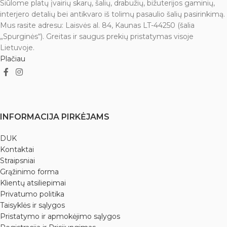
Siūlome platų įvairių skarų, šalių, drabužių, bižuterijos gaminių,
interjero detalių bei antikvaro iš tolimų pasaulio šalių pasirinkimą.
Mus rasite adresu: Laisvės al. 84, Kaunas LT-44250 (šalia
„Spurginės“). Greitas ir saugus prekių pristatymas visoje
Lietuvoje.
Plačiau
INFORMACIJA PIRKĖJAMS
DUK
Kontaktai
Straipsniai
Grąžinimo forma
Klientų atsiliepimai
Privatumo politika
Taisyklės ir sąlygos
Pristatymo ir apmokėjimo sąlygos