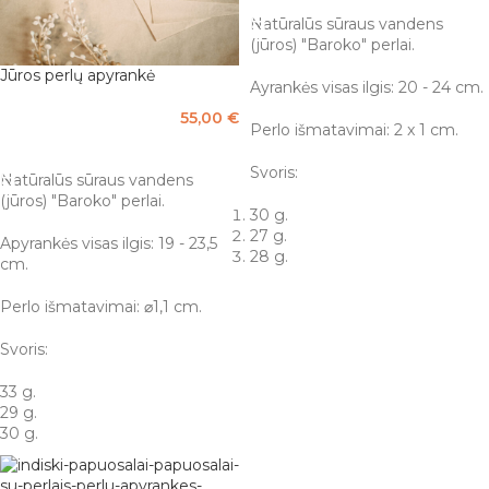
Natūralūs sūraus vandens
(jūros) "Baroko" perlai.
Jūros perlų apyrankė
Ayrankės visas ilgis: 20 - 24 cm.
55,00
€
Perlo išmatavimai: 2 x 1 cm.
PASIRINKTI SAVYBES
Svoris:
Natūralūs sūraus vandens
(jūros) "Baroko" perlai.
30 g.
27 g.
Apyrankės visas ilgis: 19 - 23,5
28 g.
cm.
Perlo išmatavimai: ⌀1,1 cm.
Svoris:
33 g.
29 g.
30 g.