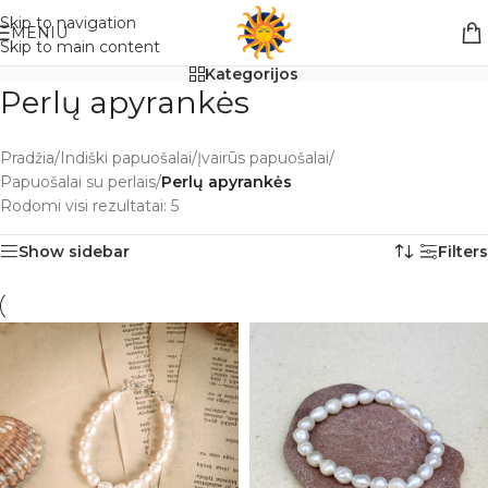
Nemokamas pristatymas į paštomatą apsiperkant už 30€!!
Skip to navigation
MENIU
Skip to main content
Kategorijos
Perlų apyrankės
Pradžia
/
Indiški papuošalai
/
Įvairūs papuošalai
/
Papuošalai su perlais
/
Perlų apyrankės
Rodomi visi rezultatai: 5
Show sidebar
Filters