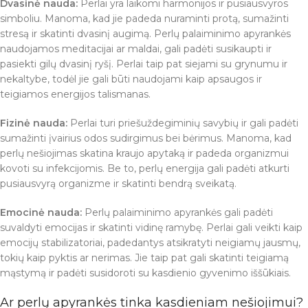
Dvasinė nauda:
Perlai yra laikomi harmonijos ir pusiausvyros
simboliu. Manoma, kad jie padeda nuraminti protą, sumažinti
stresą ir skatinti dvasinį augimą. Perlų palaiminimo apyrankės
naudojamos meditacijai ar maldai, gali padėti susikaupti ir
pasiekti gilų dvasinį ryšį. Perlai taip pat siejami su grynumu ir
nekaltybe, todėl jie gali būti naudojami kaip apsaugos ir
teigiamos energijos talismanas.
Fizinė nauda:
Perlai turi priešuždegiminių savybių ir gali padėti
sumažinti įvairius odos sudirgimus bei bėrimus. Manoma, kad
perlų nešiojimas skatina kraujo apytaką ir padeda organizmui
kovoti su infekcijomis. Be to, perlų energija gali padėti atkurti
pusiausvyrą organizme ir skatinti bendrą sveikatą.
Emocinė nauda:
Perlų palaiminimo apyrankės gali padėti
suvaldyti emocijas ir skatinti vidinę ramybę. Perlai gali veikti kaip
emocijų stabilizatoriai, padedantys atsikratyti neigiamų jausmų,
tokių kaip pyktis ar nerimas. Jie taip pat gali skatinti teigiamą
mąstymą ir padėti susidoroti su kasdienio gyvenimo iššūkiais.
Ar perlų apyrankės tinka kasdieniam nešiojimui?