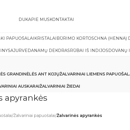
amas pristatymas į paštomatą apsiperkant už 30€!!
DUK
APIE MUS
KONTAKTAI
ŠKI PAPUOŠALAI
KRISTALAI
BŪRIMO KORTOS
CHNA (HENNA) 
INYS
AJURVEDA
NAMŲ DEKORAS
RŪBAI IŠ INDIJOS
DOVANŲ 
NĖS GRANDINĖLĖS ANT KOJŲ
ŽALVARINIAI LIEMENS PAPUOŠAL
VARINIAI AUSKARAI
ŽALVARINIAI ŽIEDAI
s apyrankės
uošalai
/
Žalvariniai papuošalai
/
Žalvarinės apyrankės