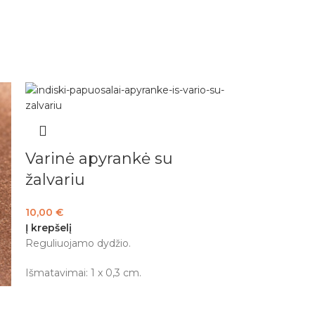
Varinė apyrankė su
žalvariu
10,00
€
Į krepšelį
Reguliuojamo dydžio.
Išmatavimai: 1 x 0,3 cm.