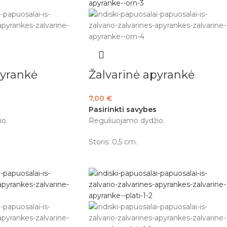
pyrankė
Žalvarinė apyrankė
7,00
€
Pasirinkti savybes
o.
Reguliuojamo dydžio.
Storis: 0,5 cm.