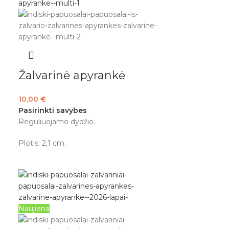
Žalvarinė apyrankė
10,00
€
Pasirinkti savybes
Reguliuojamo dydžio.
Plotis: 2,1 cm.
Naujiena