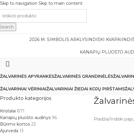
Skip to navigation
Skip to main content
Nemok
Search
2026 M. SIMBOLIS ARKLYS
INDIŠKI KVAPAI
INDI
KANAPIŲ PLUOŠTO AUD
ŽALVARINĖS APYRANKĖS
ŽALVARINĖS GRANDINĖLĖS
ŽALVARI
ŽALVARINIAI VĖRINIAI
ŽALVARINIAI ŽIEDAI KOJŲ PIRŠTAMS
ŽAL
Produkto kategorijos
Žalvarinė
Kristalai
871
Kanapių pluošto audinys
96
Pradžia
/
Indiški pap
Būrimo kortos
23
Ajurveda
13