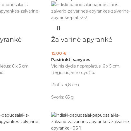
pyrankė
Žalvarinė apyrankė
15,00
€
Pasirinkti savybes
lėtus: 6 x 5 cm.
Vidinis dydis nepraplėtus: 6 x 5 cm.
o.
Reguliuojamo dydžio.
Plotis: 4,8 cm.
Svoris: 65 g.