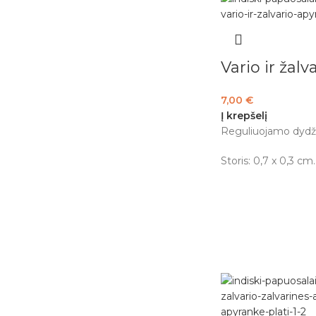
Vario ir žal
7,00
€
Į krepšelį
Reguliuojamo dydži
Storis: 0,7 x 0,3 cm.