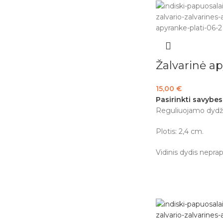
Žalvarinė a
15,00
€
Pasirinkti savybes
Reguliuojamo dydži
Plotis: 2,4 cm.
Vidinis dydis neprap