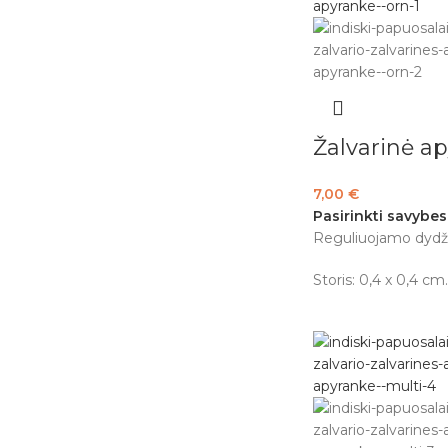
Žalvarinė a
7,00
€
Pasirinkti savybes
Reguliuojamo dydži
Storis: 0,4 x 0,4 cm.