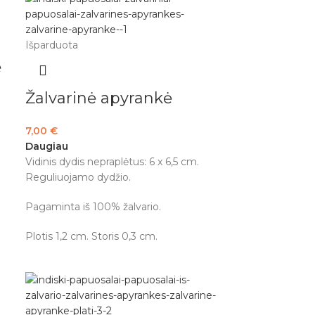
Išparduota
ė
Žalvarinė apyrankė
7,00
€
Daugiau
Vidinis dydis nepraplėtus: 6 x 6,5 cm.
Reguliuojamo dydžio.
Pagaminta iš 100% žalvario.
Plotis 1,2 cm. Storis 0,3 cm.