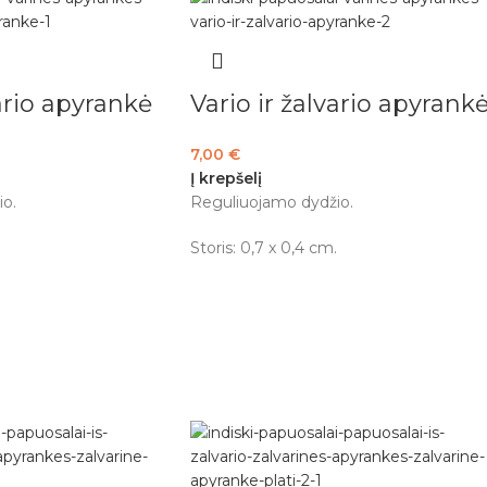
vario apyrankė
Vario ir žalvario apyrank
7,00
€
Į krepšelį
o.
Reguliuojamo dydžio.
Storis: 0,7 x 0,4 cm.