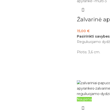
Žalvarinė a
15,00
€
Pasirinkti savybes
Reguliuojamo dydži
Plotis: 3,6 cm.
Naujiena