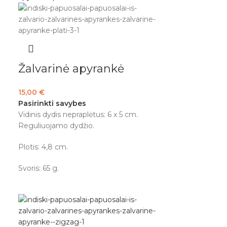
Žalvarinė apyrankė
15,00
€
Pasirinkti savybes
Vidinis dydis nepraplėtus: 6 x 5 cm.
Reguliuojamo dydžio.
Plotis: 4,8 cm.
Svoris: 65 g.