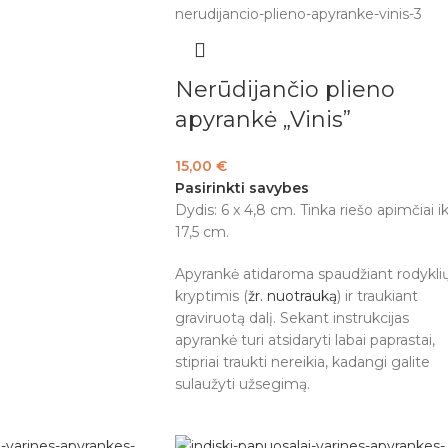
Nerūdijančio plieno
apyrankė „Vinis”
15,00
€
Pasirinkti savybes
Dydis: 6 x 4,8 cm. Tinka riešo apimčiai ik
17,5 cm.
Apyrankė atidaroma spaudžiant rodykli
kryptimis (
žr. nuotrauką
) ir traukiant
graviruotą dalį. Sekant instrukcijas
apyrankė turi atsidaryti labai paprastai,
stipriai traukti nereikia, kadangi galite
sulaužyti užsegimą.