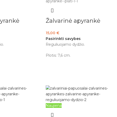
pyrankė
Žalvarinė apyrankė
15,00
€
Pasirinkti savybes
o.
Reguliuojamo dydžio.
Plotis: 7,6 cm.
Naujiena