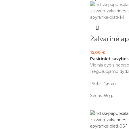
Žalvarinė a
15,00
€
Pasirinkti savybes
Vidinis dydis neprap
Reguliuojamo dydži
Plotis: 4,8 cm.
Svoris: 55 g.