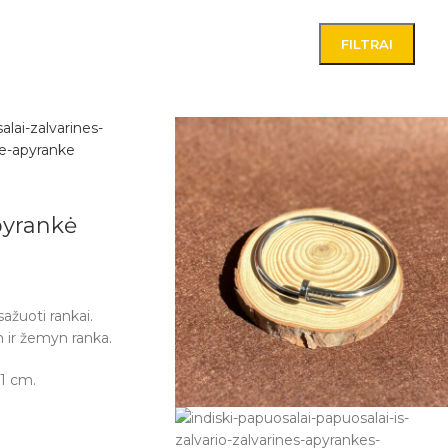
FILTRAI
pyrankė
ažuoti rankai.
n ir žemyn ranka.
,1 cm.