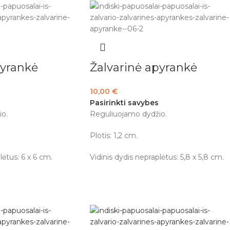
pyrankė
Žalvarinė apyrankė
10,00
€
Pasirinkti savybes
o.
Reguliuojamo dydžio.
Plotis: 1,2 cm.
lėtus: 6 x 6 cm.
Vidinis dydis nepraplėtus: 5,8 x 5,8 cm.