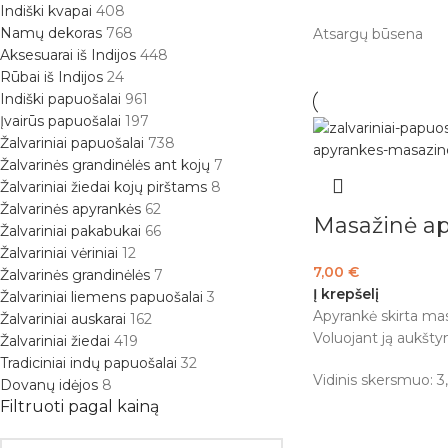
Indiški kvapai
408
Namų dekoras
768
Atsargų būsena
Aksesuarai iš Indijos
448
Rūbai iš Indijos
24
Indiški papuošalai
961
Įvairūs papuošalai
197
Žalvariniai papuošalai
738
Žalvarinės grandinėlės ant kojų
7
Žalvariniai žiedai kojų pirštams
8
Žalvarinės apyrankės
62
Masažinė a
Žalvariniai pakabukai
66
Žalvariniai vėriniai
12
7,00
€
Žalvarinės grandinėlės
7
Į krepšelį
Žalvariniai liemens papuošalai
3
Apyrankė skirta mas
Žalvariniai auskarai
162
Voluojant ją aukšty
Žalvariniai žiedai
419
Tradiciniai indų papuošalai
32
Vidinis skersmuo: 3
Dovanų idėjos
8
Filtruoti pagal kainą