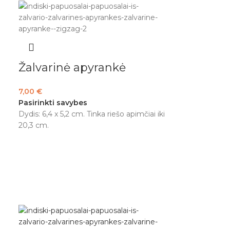
Žalvarinė apyrankė
7,00
€
Pasirinkti savybes
Dydis: 6,4 x 5,2 cm. Tinka riešo apimčiai iki
20,3 cm.