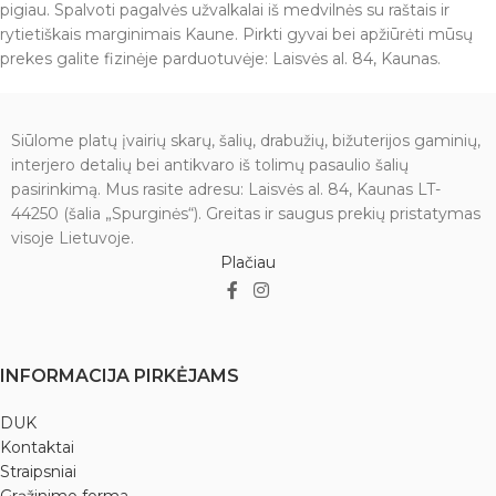
pigiau. Spalvoti pagalvės užvalkalai iš medvilnės su raštais ir
rytietiškais marginimais Kaune. Pirkti gyvai bei apžiūrėti mūsų
prekes galite fizinėje parduotuvėje: Laisvės al. 84, Kaunas.
Siūlome platų įvairių skarų, šalių, drabužių, bižuterijos gaminių,
interjero detalių bei antikvaro iš tolimų pasaulio šalių
pasirinkimą. Mus rasite adresu: Laisvės al. 84, Kaunas LT-
44250 (šalia „Spurginės“). Greitas ir saugus prekių pristatymas
visoje Lietuvoje.
Plačiau
INFORMACIJA PIRKĖJAMS
DUK
Kontaktai
Straipsniai