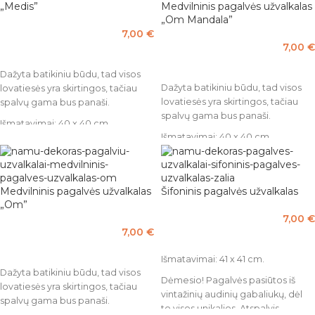
„Medis”
Medvilninis pagalvės užvalkalas
„Om Mandala”
7,00
€
7,00
€
Į KREPŠELĮ
Į KREPŠELĮ
Dažyta batikiniu būdu, tad visos
Dažyta batikiniu būdu, tad visos
lovatiesės yra skirtingos, tačiau
lovatiesės yra skirtingos, tačiau
spalvų gama bus panaši.
spalvų gama bus panaši.
Išmatavimai: 40 x 40 cm.
Išmatavimai: 40 x 40 cm.
Pagaminta iš 100% medvilnės.
Pagaminta iš 100% medvilnės.
Medvilninis pagalvės užvalkalas
Šifoninis pagalvės užvalkalas
„Om”
7,00
€
7,00
€
PASIRINKTI SAVYBES
Į KREPŠELĮ
Išmatavimai: 41 x 41 cm.
Dažyta batikiniu būdu, tad visos
Dėmesio! Pagalvės pasiūtos iš
lovatiesės yra skirtingos, tačiau
vintažinių audinių gabaliukų, dėl
spalvų gama bus panaši.
to visos unikalios. Atspalvis