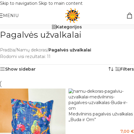
Skip to navigation
Skip to main content
Nemokamas pristatymas į paštomatą apsiperkant už 30€!!
MENIU
Kategorijos
Pagalvės užvalkalai
Pradžia
/
Namų dekoras
/
Pagalvės užvalkalai
Rodomi visi rezultatai: 11
Show sidebar
Filters
Medvilninis pagalvės užvalkalas
„Buda ir Om”
7,00
€