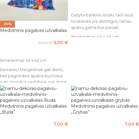
Į KREPŠELĮ
Dažyta batikiniu būdu, tad visos
lovatiesės yra skirtingos, tačiau
-50%
spalvų gama bus panaši.
Medvilninis pagalvės užvalkalas
Išmatavimai: 40 x 40 cm.
5,00
€
10,00
€
Pagaminta iš 100% medvilnės.
PASIRINKTI SAVYBES
Išmatavimai: 42 x 42 cm.
Dėmesio! Marginimas gali skirtis,
bet pagrindinė spalva bus tokia
pati. Atspalvis realybėje gali skirtis
nuo pateikto nuotraukoje, dėl
Jūsų naudojamo įrenginio ekrano
nustatymų.
Medvilninis pagalvės užvalkalas
Medvilninis pagalvės užvalkalas
„Buda”
„Grybas”
7,00
€
7,00
€
Į KREPŠELĮ
Į KREPŠELĮ