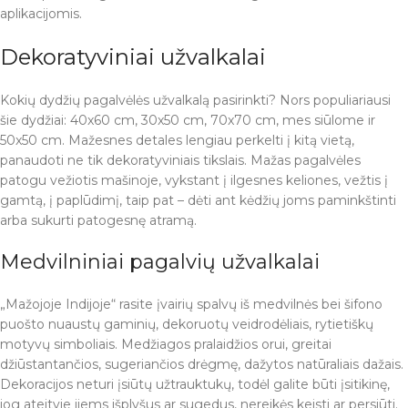
aplikacijomis.
Dekoratyviniai užvalkalai
Kokių dydžių pagalvėlės užvalkalą pasirinkti? Nors populiariausi
šie dydžiai: 40x60 cm, 30x50 cm, 70x70 cm, mes siūlome ir
50x50 cm. Mažesnes detales lengiau perkelti į kitą vietą,
panaudoti ne tik dekoratyviniais tikslais. Mažas pagalvėles
patogu vežiotis mašinoje, vykstant į ilgesnes keliones, vežtis į
gamtą, į paplūdimį, taip pat – dėti ant kėdžių joms paminkštinti
arba sukurti patogesnę atramą.
Medvilniniai pagalvių užvalkalai
„Mažojoje Indijoje“ rasite įvairių spalvų iš medvilnės bei šifono
puošto nuaustų gaminių, dekoruotų veidrodėliais, rytietiškų
motyvų simboliais. Medžiagos pralaidžios orui, greitai
džiūstantančios, sugeriančios drėgmę, dažytos natūraliais dažais.
Dekoracijos neturi įsiūtų užtrauktukų, todėl galite būti įsitikinę,
jog ateityje jiems išplyšus ar sugedus, nereikės keisti ar persiūti.