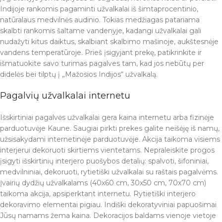
Indijoje rankomis pagaminti užvalkalai iš šimtaprocentinio,
natūralaus medvilnės audinio. Tokias medžiagas patariama
skalbti rankomis šaltame vandenyje, kadangi užvalkalai gali
nudažyti kitus daiktus, skalbiant skalbimo mašinoje, aukštesnėje
vandens temperatūroje. Prieš įsigyjant prekę, patikrinkite ir
išmatuokite savo turimas pagalves tam, kad jos nebūtų per
didelės bei tilptų į „Mažosios Indijos“ užvalkalą.
Pagalvių užvalkalai internetu
Išskirtiniai pagalvės užvalkalai gera kaina internetu arba fizinėje
parduotuvėje Kaune. Saugiai pirkti prekes galite neišėję iš namų,
užsisakydami internetinėje parduotuvėje. Akcija taikoma visiems
interjerui dekoruoti skirtiems vientetams. Nepraleiskite progos
įsigyti išskirtinių interjero puošybos detalių: spalvoti, šifoniniai,
medvilniniai, dekoruoti, rytietiški užvalkalai su raštais pagalvėms.
Įvairių dydžių užvalkalams (40x60 cm, 30x50 cm, 70x70 cm)
taikoma akcija, apsiperktant internetu. Rytietiški interjero
dekoravimo elementai pigiau. Indiški dekoratyviniai papuošimai
Jūsų namams žema kaina. Dekoracijos baldams vienoje vietoje