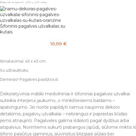
Išmatavimai: 40 x 40 cm.
realybėje gali skirtis nuo pateikto
nuotraukoje, dėl Jūsų naudojamo
Pagaminta iš 100% medvilnės.
įrenginio ekrano nustatymų.
Šifoninis pagalvės užvalkalas su
kutais
10,00
€
PASIRINKTI SAVYBES
Išmatavimai: 43 x 43 cm.
Su užtrauktuku.
Dėmesio! Pagalvės pasiūtos iš
vintažinių audinių gabaliukų, dėl
to visos unikalios. Atspalvis
Dekoratyviniai indiški medvilniniai ir šifoniniai pagalvės užvalkai
realybėje gali skirtis nuo pateikto
suteikia interjerui jaukumo, o minkštiesiems baldams –
nuotraukoje, dėl Jūsų naudojamo
spalvingumo. Jei norite papildyti namus naujomis dekoro
įrenginio ekrano nustatymų.
detalėmis, pagalvių užvalkalai – nebrangus ir paprastas būdas
jiems atnaujinti. Pagalvėles galima išdėlioti pagal dydžius arba
atspalvius. Norintiems sukurti prabangos įspūdį, siūlome rinktis iš
šifono pasiūtus gaminius, siuvinėtus blizgiais siūlais bei