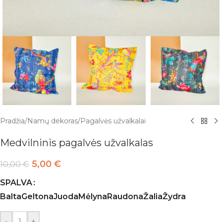
Pradžia
/
Namų dekoras
/
Pagalvės užvalkalai
Medvilninis pagalvės užvalkalas
5,00
€
10,00
€
SPALVA
Balta
Geltona
Juoda
Mėlyna
Raudona
Žalia
Žydra
-
+