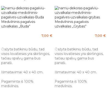
Medvilninis pagalvės
Medvilninis pagalvės
užvalkalas „Buda”
užvalkalas „Grybas”
7,00
€
7,00
€
Į KREPŠELĮ
Į KREPŠELĮ
Dažyta batikiniu būdu, tad
Dažyta batikiniu būdu, tad
visos lovatiesės yra skirtingos,
visos lovatiesės yra skirtingos,
tačiau spalvų gama bus
tačiau spalvų gama bus
panaši.
panaši.
Išmatavimai: 40 x 40 cm.
Išmatavimai: 40 x 40 cm.
Pagaminta iš 100%
Pagaminta iš 100%
medvilnės.
medvilnės.