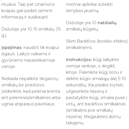
ritualus. Taip pat cinamono
norimai aplinkai suteikti
kvapas gali padėti įsiminti
ramybės jausmą.
informaciją ir susikaupti.
Dėžutėje yra 10
natūralių
Dėžutėje yra 10-15 smilkalų (15
smilkalų kūgelių.
g.).
Skirti Backflow (krioklio efekto)
Įspėjimas
: naudoti tik kvapui
smilkalinėms.
išgauti. Laikyti vaikams ir
Instrukcijos:
kūgį laikykite
gyvūnams nepasiekiamoje
vienoje rankoje, o degiklį
vietoje.
kitoje. Palenkite kūgį šonu ir
Niekada nepalikite degančių
dekite kūgio smailiąją dalį 5-10
smilkalų be priežiūros.
sekundžių. Kai pradės švytėti,
Įsitikinkite, kad pelenai krenta
užgesinkite liepsną ir
ant peleninės/smilkalinės arba
pastatykite kūgį, smailia puse į
ugniai atsparaus paviršiaus.
viršų, ant backflow smilkalinės
(smilkalinė prie smilkalų
neįeina). Mėgaukites dūmų
tekėjimu.