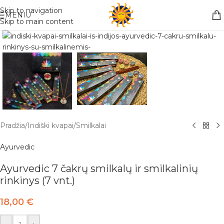
Nemokamas pristatymas į paštomatą apsiperkant už 30€!!
Skip to navigation
MENIU
Skip to main content
Pradžia
/
Indiški kvapai
/
Smilkalai
Ayurvedic
Ayurvedic 7 čakrų smilkalų ir smilkalinių
rinkinys (7 vnt.)
18,00
€