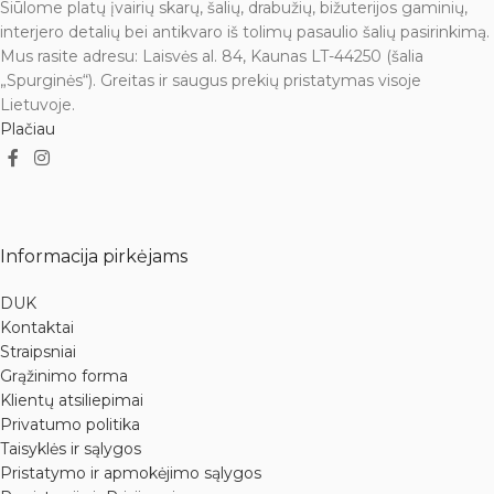
Siūlome platų įvairių skarų, šalių, drabužių, bižuterijos gaminių,
interjero detalių bei antikvaro iš tolimų pasaulio šalių pasirinkimą.
Mus rasite adresu: Laisvės al. 84, Kaunas LT-44250 (šalia
„Spurginės“). Greitas ir saugus prekių pristatymas visoje
Lietuvoje.
Plačiau
Informacija pirkėjams
DUK
Kontaktai
Straipsniai
Grąžinimo forma
Klientų atsiliepimai
Privatumo politika
Taisyklės ir sąlygos
Pristatymo ir apmokėjimo sąlygos