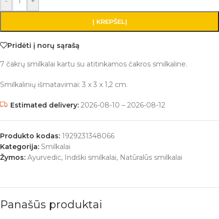
-
+
Į KREPŠELĮ
Pridėti į norų sąrašą
7 čakrų smilkalai kartu su atitinkamos čakros smilkaline.
Smilkalinių išmatavimai: 3 x 3 x 1,2 cm.
Estimated delivery:
2026-08-10 – 2026-08-12
Produkto kodas:
1929231348066
Kategorija:
Smilkalai
Žymos:
Ayurvedic
,
Indiški smilkalai
,
Natūralūs smilkalai
Panašūs produktai