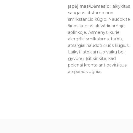
Įspėjimas/Dėmesio:
laikykitės
saugaus atstumo nuo
smilkstančio kūgio. Naudokite
šiuos kūgius tik vėdinamoje
aplinkoje. Asmenys, kurie
alergiški smilkalams, turėtų
atsargiai naudoti šiuos kūgius.
Laikyti atokiai nuo vaikų bei
gyvūnų. Įsitikinkite, kad
pelenai krenta ant paviršiaus,
atsparaus ugniai.