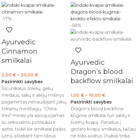
-17%
-58%
Ayurvedic
Cinnamon
smilkalai
Ayurvedic
Dragon’s blood
2,00
€
–
20,00
€
backflow smilkalai
Pasirinkti savybes
Šis unikalus žolelių, gėlių,
medaus, sakų ir aliejų mišinys
1,00
€
–
10,00
€
pagamintas nenaudojant jokių
Pasirinkti savybes
toksinių medžiagų. "China
Dragon’s blood backflow
tres" medis yra asocijuojamas
kūginiai smilkalai turi saldų ir
su seksualiniu potraukiu ir
švelnų kvapą. Panašus į
aistra, todėl šie smilkalai padės
gintaro kvapo smilkalus, tačiau
jums, atliekant tam tikrus
ne toks sodrus. Puikiai tinka