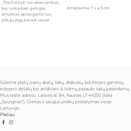
„The Evil Eye“ turi akies simbolį,
Išmatavimai: 7 x 4,5 cm.
kuri veikia kaip galingas
amuletas, apsaugantis nuo
piktųjų jėgų beveik visose
pasaulio kultūrose. Piktoji akis
pašalina į žmogų nukreiptą
neigiamą energiją. Ji žiūri atgal į
pasaulį, apsaugodama savo
savininką nuo negatyvumo ir
pavojaus. Nešiokite šią akį su
savimi, kad jūsų gyvenimas būtų
subalansuotas ir sėkmingas.
Bendras ilgis 4 cm.
Siūlome platų įvairių skarų, šalių, drabužių, bižuterijos gaminių,
interjero detalių bei antikvaro iš tolimų pasaulio šalių pasirinkimą.
Mus rasite adresu: Laisvės al. 84, Kaunas LT-44250 (šalia
„Spurginės“). Greitas ir saugus prekių pristatymas visoje
Lietuvoje.
Plačiau