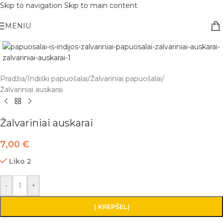
Skip to navigation
Skip to main content
Nemokamas pristatymas į paštomatą apsiperkant už 30€!!
MENIU
Pradžia
/
Indiški papuošalai
/
Žalvariniai papuošalai
/
Žalvariniai auskarai
Žalvariniai auskarai
7,00
€
Liko 2
-
+
Į KREPŠELĮ