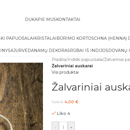
amas pristatymas į paštomatą apsiperkant už 30€!!
DUK
APIE MUS
KONTAKTAI
ŠKI PAPUOŠALAI
KRISTALAI
BŪRIMO KORTOS
CHNA (HENNA) 
INYS
AJURVEDA
NAMŲ DEKORAS
RŪBAI IŠ INDIJOS
DOVANŲ 
Pradžia
/
Indiški papuošalai
/
Žalvariniai p
Žalvariniai auskarai
Visi produktai
Žalvariniai ausk
4,00
€
7,00
€
Liko 4
-
+