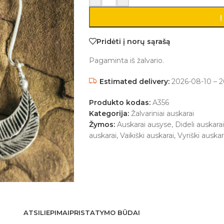
Į
Pridėti į norų sąrašą
Pagaminta iš žalvario.
Estimated delivery:
2026-08-10 – 2
Produkto kodas:
A356
Kategorija:
Žalvariniai auskarai
Žymos:
Auskarai ausyse
,
Dideli auskarai
auskarai
,
Vaikiški auskarai
,
Vyriški auskar
ATSILIEPIMAI
PRISTATYMO BŪDAI