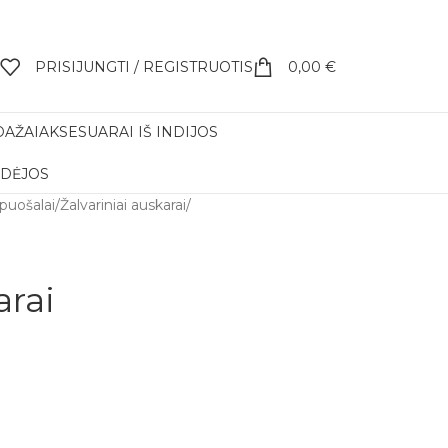
PRISIJUNGTI / REGISTRUOTIS
0,00
€
DAŽAI
AKSESUARAI IŠ INDIJOS
IDĖJOS
apuošalai
/
Žalvariniai auskarai
/
arai