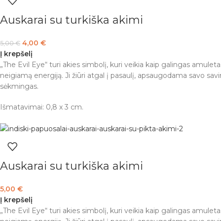
Auskarai su turkiška akimi
4,00
€
5,00
€
Į krepšelį
„The Evil Eye“ turi akies simbolį, kuri veikia kaip galingas amule
neigiamą energiją. Ji žiūri atgal į pasaulį, apsaugodama savo sa
sėkmingas.
Išmatavimai: 0,8 x 3 cm.
Auskarai su turkiška akimi
5,00
€
Į krepšelį
„The Evil Eye“ turi akies simbolį, kuri veikia kaip galingas amule