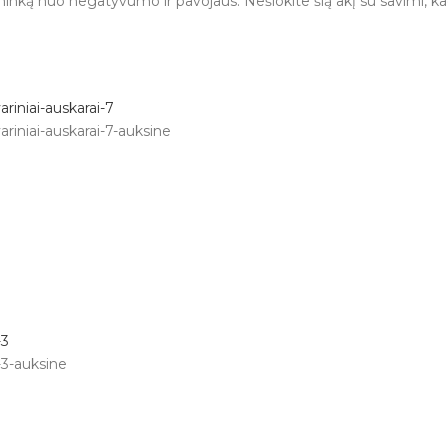
vininką nuo negatyvumo ir pavojaus. Nešiokite šią akį su savimi, 