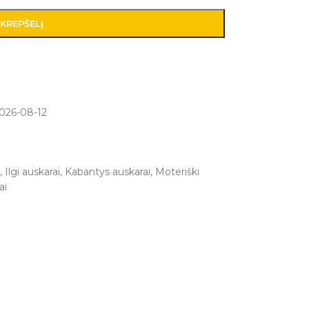
 KREPŠELĮ
026-08-12
,
Ilgi auskarai
,
Kabantys auskarai
,
Moteriški
ai