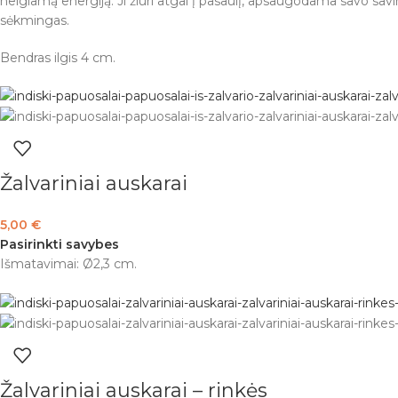
neigiamą energiją. Ji žiūri atgal į pasaulį, apsaugodama savo sa
sėkmingas.
Bendras ilgis 4 cm.
Žalvariniai auskarai
5,00
€
Pasirinkti savybes
Išmatavimai: Ø2,3 cm.
Žalvariniai auskarai – rinkės