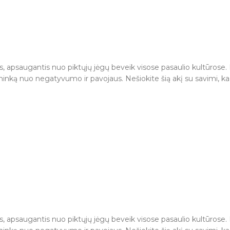
tas, apsaugantis nuo piktųjų jėgų beveik visose pasaulio kultūrose.
vininką nuo negatyvumo ir pavojaus. Nešiokite šią akį su savimi, 
tas, apsaugantis nuo piktųjų jėgų beveik visose pasaulio kultūrose.