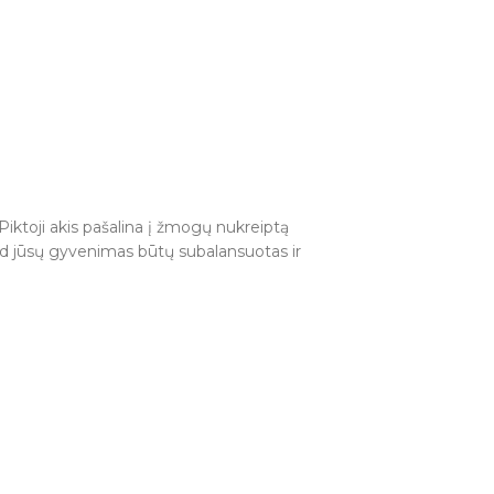
 Piktoji akis pašalina į žmogų nukreiptą
kad jūsų gyvenimas būtų subalansuotas ir