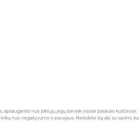
tas, apsaugantis nuo piktųjų jėgų beveik visose pasaulio kultūrose.
vininką nuo negatyvumo ir pavojaus. Nešiokite šią akį su savimi, 