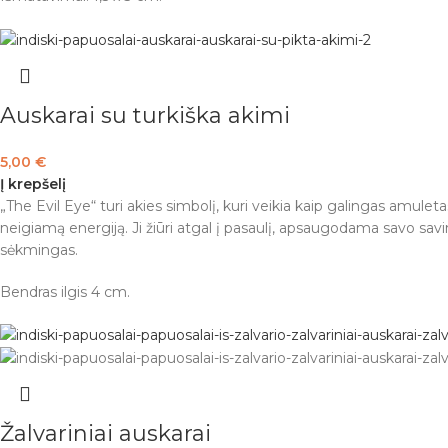
Auskarai su turkiška akimi
5,00
€
Į krepšelį
„The Evil Eye“ turi akies simbolį, kuri veikia kaip galingas amule
neigiamą energiją. Ji žiūri atgal į pasaulį, apsaugodama savo sa
sėkmingas.
Bendras ilgis 4 cm.
Žalvariniai auskarai