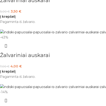
Žalvariniai auskarai
3,50
€
5,00
€
Į krepšelį
Pagaminta iš žalvario.
-43%
Žalvariniai auskarai
4,00
€
7,00
€
Į krepšelį
Pagaminta iš žalvario.
-14%