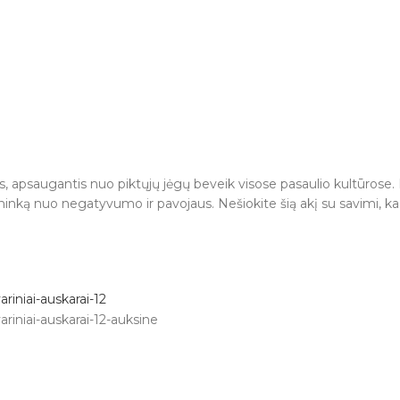
tas, apsaugantis nuo piktųjų jėgų beveik visose pasaulio kultūrose.
vininką nuo negatyvumo ir pavojaus. Nešiokite šią akį su savimi, 