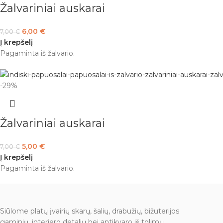
Žalvariniai auskarai
6,00
€
7,00
€
Į krepšelį
Pagaminta iš žalvario.
-29%
Žalvariniai auskarai
5,00
€
7,00
€
Į krepšelį
Pagaminta iš žalvario.
Siūlome platų įvairių skarų, šalių, drabužių, bižuterijos
gaminių, interjero detalių bei antikvaro iš tolimų