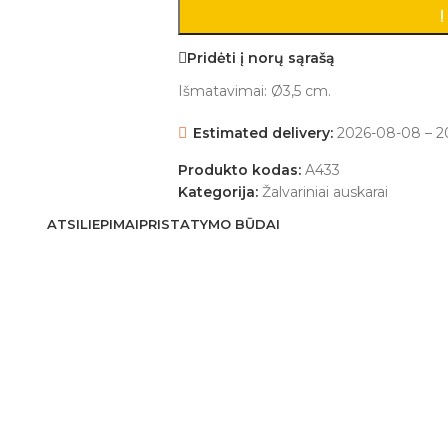
Į
Pridėti į norų sąrašą
Išmatavimai: Ø3,5 cm.
Estimated delivery:
2026-08-08 – 2
Produkto kodas:
A433
Kategorija:
Žalvariniai auskarai
ATSILIEPIMAI
PRISTATYMO BŪDAI