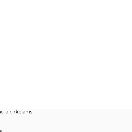
cija pirkėjams
i