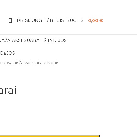
PRISIJUNGTI / REGISTRUOTIS
0,00
€
DAŽAI
AKSESUARAI IŠ INDIJOS
IDĖJOS
apuošalai
/
Žalvariniai auskarai
/
arai