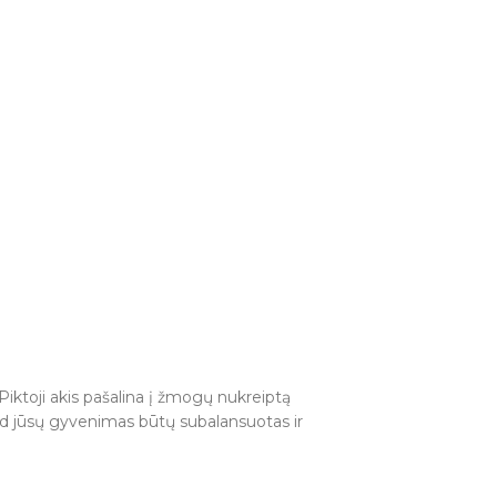
 Piktoji akis pašalina į žmogų nukreiptą
kad jūsų gyvenimas būtų subalansuotas ir