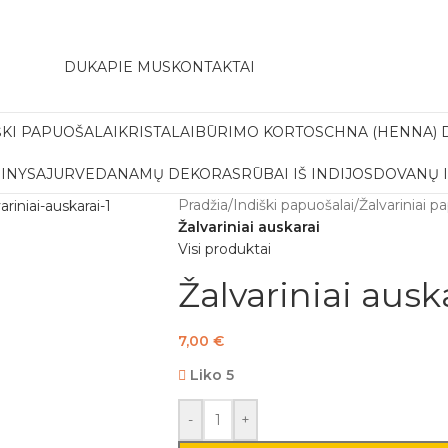
amas pristatymas į paštomatą apsiperkant už 30€!!
DUK
APIE MUS
KONTAKTAI
ŠKI PAPUOŠALAI
KRISTALAI
BŪRIMO KORTOS
CHNA (HENNA) 
INYS
AJURVEDA
NAMŲ DEKORAS
RŪBAI IŠ INDIJOS
DOVANŲ 
Pradžia
/
Indiški papuošalai
/
Žalvariniai p
Žalvariniai auskarai
Visi produktai
Žalvariniai ausk
7,00
€
Liko 5
-
+