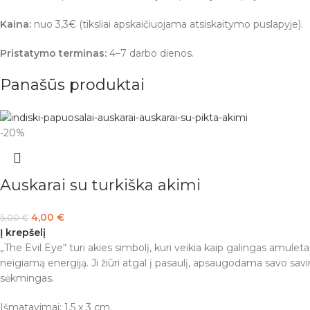
Kaina:
nuo 3,3€ (tiksliai apskaičiuojama atsiskaitymo puslapyje).
Pristatymo terminas:
4–7 darbo dienos.
Panašūs produktai
-20%
Auskarai su turkiška akimi
4,00
€
5,00
€
Į krepšelį
„The Evil Eye“ turi akies simbolį, kuri veikia kaip galingas amule
neigiamą energiją. Ji žiūri atgal į pasaulį, apsaugodama savo sa
sėkmingas.
Išmatavimai: 1,5 x 3 cm.