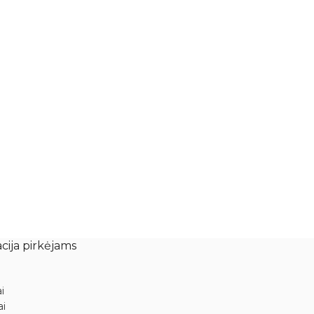
cija pirkėjams
i
ai