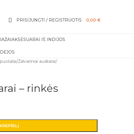
PRISIJUNGTI / REGISTRUOTIS
0,00
€
DAŽAI
AKSESUARAI IŠ INDIJOS
IDĖJOS
apuošalai
/
Žalvariniai auskarai
/
arai – rinkės
 KREPŠELĮ