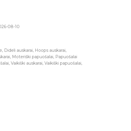
026-08-10
e
,
Dideli auskarai
,
Hoops auskarai
,
karai
,
Moteriški papuošalai
,
Papuošalai
šalai
,
Vaikiški auskarai
,
Vaikiški papuošalai
,