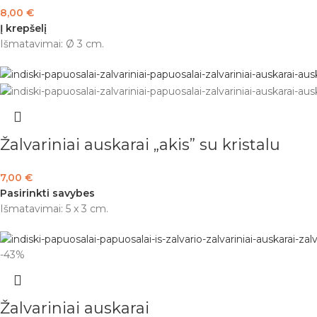
8,00
€
Į krepšelį
Išmatavimai: Ø 3 cm.
Žalvariniai auskarai „akis” su kristalu
7,00
€
Pasirinkti savybes
Išmatavimai: 5 x 3 cm.
-43%
Žalvariniai auskarai