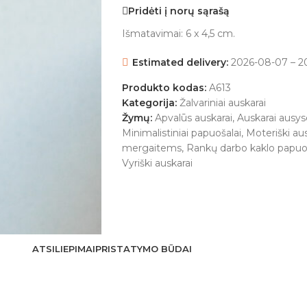
Pridėti į norų sąrašą
Išmatavimai: 6 x 4,5 cm.
Estimated delivery:
2026-08-07 – 2
Produkto kodas:
A613
Kategorija:
Žalvariniai auskarai
Žymų:
Apvalūs auskarai
,
Auskarai ausys
Minimalistiniai papuošalai
,
Moteriški aus
mergaitems
,
Rankų darbo kaklo papuo
Vyriški auskarai
ATSILIEPIMAI
PRISTATYMO BŪDAI