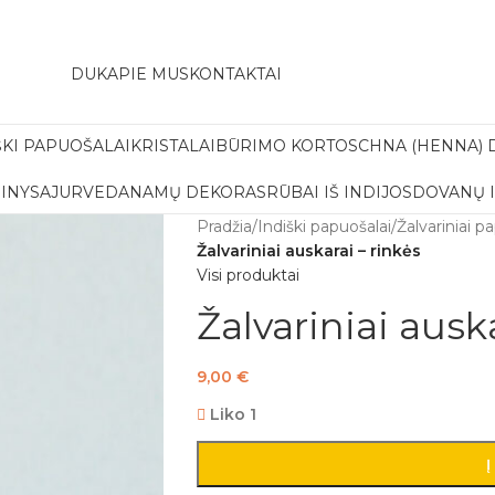
amas pristatymas į paštomatą apsiperkant už 30€!!
DUK
APIE MUS
KONTAKTAI
ŠKI PAPUOŠALAI
KRISTALAI
BŪRIMO KORTOS
CHNA (HENNA) 
INYS
AJURVEDA
NAMŲ DEKORAS
RŪBAI IŠ INDIJOS
DOVANŲ 
Pradžia
/
Indiški papuošalai
/
Žalvariniai p
Žalvariniai auskarai – rinkės
Visi produktai
Žalvariniai ausk
9,00
€
Liko 1
Į