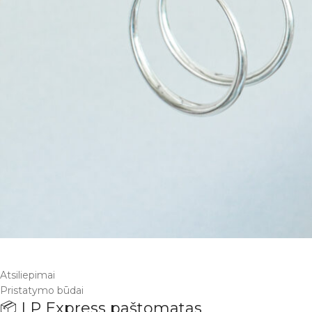
Atsiliepimai
Pristatymo būdai
📦 LP Express paštomatas