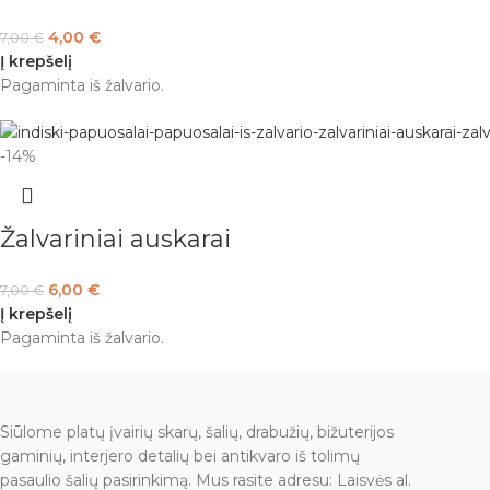
4,00
€
7,00
€
Į krepšelį
Pagaminta iš žalvario.
-14%
Žalvariniai auskarai
6,00
€
7,00
€
Į krepšelį
Pagaminta iš žalvario.
Siūlome platų įvairių skarų, šalių, drabužių, bižuterijos
gaminių, interjero detalių bei antikvaro iš tolimų
pasaulio šalių pasirinkimą. Mus rasite adresu: Laisvės al.