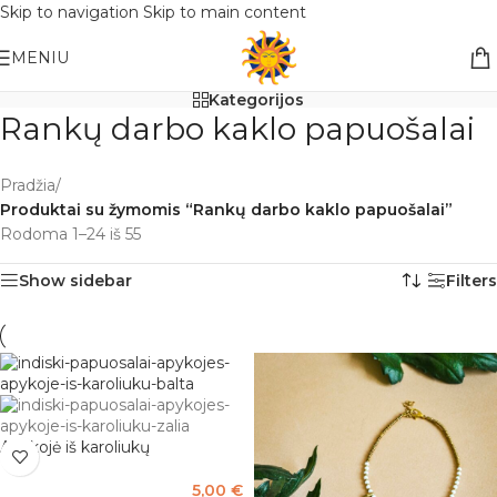
Skip to navigation
Skip to main content
Nemokamas pristatymas į paštomatą apsiperkant už 30€!!
MENIU
Kategorijos
Rankų darbo kaklo papuošalai
Pradžia
/
Produktai su žymomis “Rankų darbo kaklo papuošalai”
Rodoma 1–24 iš 55
Show sidebar
Filters
Apykojė iš karoliukų
5,00
€