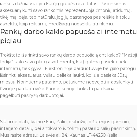
rankos dažniausiai yra kūrėjų grupės rezultatas. Pasirinkimas
aksesuarą kurti savo rankomis reprezentuoja žmonių atidumą,
tikėjimą idėja, tad natūralu, jog jų pastangos pasireiškia ir tokiu
aspektu, kaip reikiamų medžiagų nuosekliu atrinkimu.
Rankų darbo kaklo papuošalai internetu
pigiau
Trokštate išsirinkti savo rankų darbo papuošalą ant kaklo? “Mažoji
Indija” siūlo savo platų asortimentą, kurį galima pasiekti tiek
internetu, tiek gyvai. Elektroninėje parduotuvėje be galo patogu
išsirinkti aksesuarus, vėliau belieka laukti, kol šie pasieks Jūsų
miestą! Norintiems patarimo, patariame nedvejoti ir apsilankyti
fizinėje parduotuvėje Kaune, kurioje lauks ta pati kaina ir
pagelbėti pasiryžę darbuotojai.
Siūlome platų įvairių skarų, šalių, drabužių, bižuterijos gaminių,
interjero detalių bei antikvaro iš tolimų pasaulio šalių pasirinkimą.
Mus rasite adresu: Laisvės al. 84, Kaunas LT-44250 (šalia