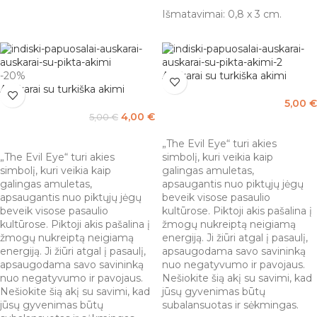
Išmatavimai: 0,8 x 3 cm.
-20%
Auskarai su turkiška akimi
Auskarai su turkiška akimi
5,00
€
4,00
€
5,00
€
Į KREPŠELĮ
Į KREPŠELĮ
„The Evil Eye“ turi akies
„The Evil Eye“ turi akies
simbolį, kuri veikia kaip
simbolį, kuri veikia kaip
galingas amuletas,
galingas amuletas,
apsaugantis nuo piktųjų jėgų
apsaugantis nuo piktųjų jėgų
beveik visose pasaulio
beveik visose pasaulio
kultūrose. Piktoji akis pašalina į
kultūrose. Piktoji akis pašalina į
žmogų nukreiptą neigiamą
žmogų nukreiptą neigiamą
energiją. Ji žiūri atgal į pasaulį,
energiją. Ji žiūri atgal į pasaulį,
apsaugodama savo savininką
apsaugodama savo savininką
nuo negatyvumo ir pavojaus.
nuo negatyvumo ir pavojaus.
Nešiokite šią akį su savimi, kad
Nešiokite šią akį su savimi, kad
jūsų gyvenimas būtų
jūsų gyvenimas būtų
subalansuotas ir sėkmingas.