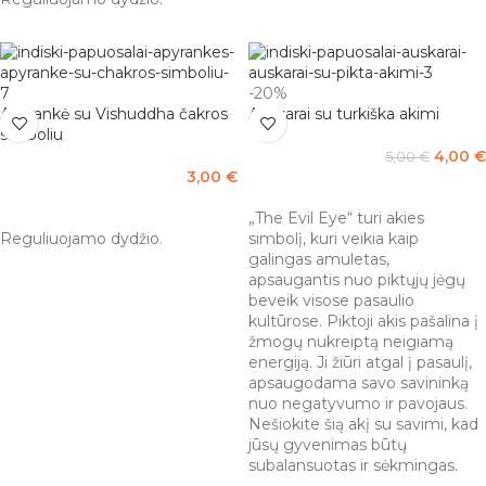
-20%
Apyrankė su Vishuddha čakros
Auskarai su turkiška akimi
simboliu
4,00
€
5,00
€
3,00
€
Į KREPŠELĮ
Į KREPŠELĮ
„The Evil Eye“ turi akies
Reguliuojamo dydžio.
simbolį, kuri veikia kaip
galingas amuletas,
apsaugantis nuo piktųjų jėgų
beveik visose pasaulio
kultūrose. Piktoji akis pašalina į
žmogų nukreiptą neigiamą
energiją. Ji žiūri atgal į pasaulį,
apsaugodama savo savininką
nuo negatyvumo ir pavojaus.
Nešiokite šią akį su savimi, kad
jūsų gyvenimas būtų
subalansuotas ir sėkmingas.