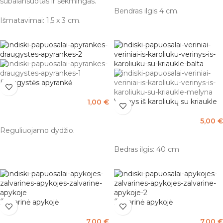
subalansuotas ir sėkmingas.
Bendras ilgis 4 cm.
Išmatavimai: 1,5 x 3 cm.
Draugystės apyrankė
Vėrinys iš karoliukų su kriaukle
1,00
€
PASIRINKTI SAVYBES
5,00
€
Reguliuojamo dydžio.
PASIRINKTI SAVYBES
Bedras ilgis: 40 cm
Žalvarinė apykojė
Žalvarinė apykojė
7,00
€
7,00
€