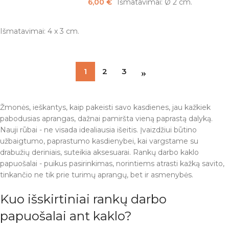
6,00
€
Išmatavimai: Ø 2 cm.
PASIRINKTI SAVYBES
Išmatavimai: 4 x 3 cm.
1
2
3
Žmonės, ieškantys, kaip pakeisti savo kasdienes, jau kažkiek
pabodusias aprangas, dažnai pamiršta vieną paprastą dalyką.
Nauji rūbai - ne visada idealiausia išeitis. Įvaizdžiui būtino
užbaigtumo, paprastumo kasdienybei, kai vargstame su
drabužių deriniais, suteikia aksesuarai. Rankų darbo kaklo
papuošalai - puikus pasirinkimas, norintiems atrasti kažką savito,
tinkančio ne tik prie turimų aprangų, bet ir asmenybės.
Kuo išskirtiniai rankų darbo
papuošalai ant kaklo?