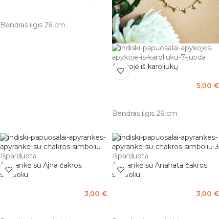
PASIRINKTI SAVYBES
Bendras ilgis 26 cm.
Apykojė iš karoliukų
5,00
€
PASIRINKTI SAVYBES
Bendras ilgis 26 cm.
Išparduota
Išparduota
Apyrankė su Ajna čakros
Apyrankė su Anahata čakros
simboliu
simboliu
3,00
€
3,00
€
DAUGIAU
DAUGIAU