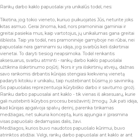
Rankų darbo kaklo papuošalai yra unikalūs todėl, nes:
Tikėtina, jog tokio vieneto, kuriuo puikuojatės Jūs, neturite joks
kitas asmuo. Gerai žinoma, kad, nors pramoniniai gaminiai ir
greitai pasiekia mus, kaip vartotojus, jų unikalumas gana greitai
išblėsta. Taip yra todėl, nes pramoninėje gamyboje nei rūbai, nei
papuošalai nėra gaminami su idėja, jog svarbūs keli išskirtiniai
vienetai. To daryti tiesiog neapsimoka. Todėl renkantis
aksesuarus, svarbu atminti - rankų darbo kaklo papuošalai
užtikrina išskirtinumo pojūtį. Nors ir yra išskirtinių atvejų, dažnas
savo rankomis dirbantis kūrėjas stengiasi kiekvieną vienetą
padaryti kitokiu ir unikaliu, taip nustebinant būsimą jo savininką.
Šis papuošalas reprezentuoja kūrybiško darbo ir savitumo grožį.
Ranku darbo papuosalai ant kaklo - tik vienas iš aksesuarų, kurie
gali nustebinti kūrybos procesu besižavintį žmogų. Juk pati idėja,
kad kūrėjas apgalvoja spalvų derinį, parenka tinkamas
medžiagas, net sukuria konceptą, kuris apjungia ir įprasmina
visas papuošalo dedamąsias dalis, žavi.
Medžiagos, kurios buvo naudotos papuošalo kūrimui, buvo
atrinktos atidžiai. Vėlgi, rankų darbo papuošalai ant kaklo ar ant