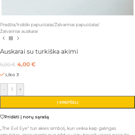
Pradžia
/
Indiški papuošalai
/
Žalvariniai papuošalai
/
Žalvariniai auskarai
Auskarai su turkiška akimi
4,00
€
5,00
€
Liko 3
-
+
Į KREPŠELĮ
Pridėti į norų sąrašą
„The Evil Eye“ turi akies simbolį, kuri veikia kaip galingas