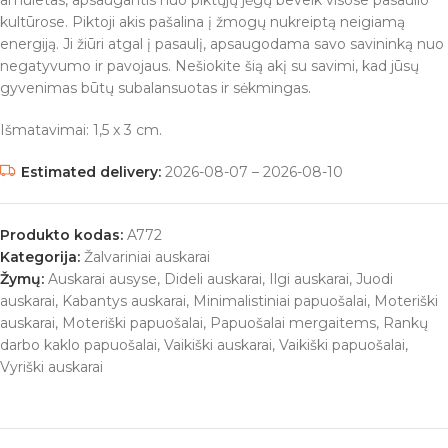
amuletas, apsaugantis nuo piktųjų jėgų beveik visose pasaulio
kultūrose. Piktoji akis pašalina į žmogų nukreiptą neigiamą
energiją. Ji žiūri atgal į pasaulį, apsaugodama savo savininką nuo
negatyvumo ir pavojaus. Nešiokite šią akį su savimi, kad jūsų
gyvenimas būtų subalansuotas ir sėkmingas.
Išmatavimai: 1,5 x 3 cm.
Estimated delivery:
2026-08-07 – 2026-08-10
Produkto kodas:
A772
Kategorija:
Žalvariniai auskarai
Žymų:
Auskarai ausyse
,
Dideli auskarai
,
Ilgi auskarai
,
Juodi
auskarai
,
Kabantys auskarai
,
Minimalistiniai papuošalai
,
Moteriški
auskarai
,
Moteriški papuošalai
,
Papuošalai mergaitems
,
Rankų
darbo kaklo papuošalai
,
Vaikiški auskarai
,
Vaikiški papuošalai
,
Vyriški auskarai