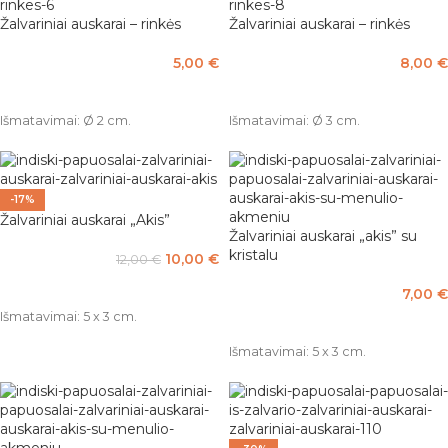
Žalvariniai auskarai – rinkės
Žalvariniai auskarai – rinkės
5,00
€
8,00
€
PASIRINKTI SAVYBES
Į KREPŠELĮ
Išmatavimai: Ø 2 cm.
Išmatavimai: Ø 3 cm.
-17%
Žalvariniai auskarai „Akis”
Žalvariniai auskarai „akis” su
kristalu
10,00
€
12,00
€
Į KREPŠELĮ
7,00
€
Išmatavimai: 5 x 3 cm.
PASIRINKTI SAVYBES
Išmatavimai: 5 x 3 cm.