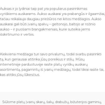
Auksas ir jo lydiniai taip pat yra populiarus pasirinkimas
vyriškiems auskarams. Aukso auskarai yra prabangūs ir ilgaamžiai,
tačiau reikalauja daugiau priežiūros nei kitos medžiagos. Aukso
auskarai gali būti įvairių spalvų – geltonojo, baltojo ar rožinio
aukso – ir puošiami brangakmeniais, kurie suteikia jiems
išskirtinumo ir vertės.
Kiekviena medžiaga turi savo privalumų, todėl svarbu pasirinkti
tą, kuri geriausiai atitinka jūsų poreikius ir stilių. Mūsų
internetinėje parduotuvėje rasite platų vyriškų auskarų
asortimentą, pagamintų iš įvairių medžiagų, todėl tikrai rasite tai,
kas atitiks jūsų lūkesčius.
Siūlome platų įvairių skarų, šalių, drabužių, bižuterijos gaminių,