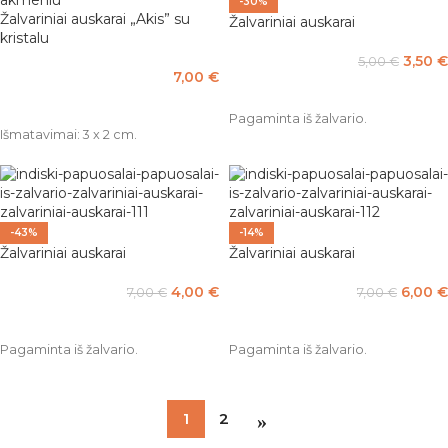
-30%
Žalvariniai auskarai „Akis” su
Žalvariniai auskarai
kristalu
3,50
€
5,00
€
7,00
€
Į KREPŠELĮ
PASIRINKTI SAVYBES
Pagaminta iš žalvario.
Išmatavimai: 3 x 2 cm.
-43%
-14%
Žalvariniai auskarai
Žalvariniai auskarai
4,00
€
6,00
€
7,00
€
7,00
€
Į KREPŠELĮ
Į KREPŠELĮ
Pagaminta iš žalvario.
Pagaminta iš žalvario.
1
2