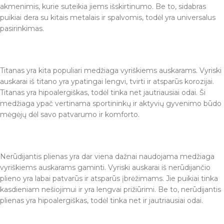
akmenimis, kurie suteikia jiems išskirtinumo. Be to, sidabras
puikiai dera su kitais metalais ir spalvomis, todėl yra universalus
pasirinkimas.
Titanas yra kita populiari medžiaga vyriškiems auskarams. Vyriski
auskarai iš titano yra ypatingai lengvi, tvirti ir atsparūs korozijai.
Titanas yra hipoalergiškas, todėl tinka net jautriausiai odai. Ši
medžiaga ypač vertinama sportininkų ir aktyvių gyvenimo būdo
mėgėjų dėl savo patvarumo ir komforto.
Nerūdijantis plienas yra dar viena dažnai naudojama medžiaga
vyriškiems auskarams gaminti. Vyriski auskarai iš nerūdijančio
plieno yra labai patvarūs ir atsparūs įbrėžimams. Jie puikiai tinka
kasdieniam nešiojimui ir yra lengvai prižiūrimi. Be to, nerūdijantis
plienas yra hipoalergiškas, todėl tinka net ir jautriausiai odai.