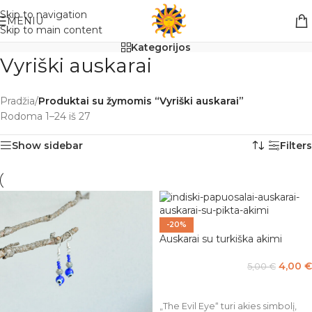
Nemokamas pristatymas į paštomatą apsiperkant už 30€!!
Skip to navigation
MENIU
Skip to main content
Kategorijos
Vyriški auskarai
Pradžia
/
Produktai su žymomis “Vyriški auskarai”
Rodoma 1–24 iš 27
Show sidebar
Filters
-20%
Auskarai su turkiška akimi
4,00
€
5,00
€
Į KREPŠELĮ
„The Evil Eye“ turi akies simbolį,