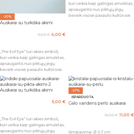
kuri veikia kaip galingas amuletas,
apsaugantis nuo piktųjų jėgų
beveik visose pasaulio kultūrose.
-20%
Piktoji akis pašalina į žmogų
Auskarai su turkiška akimi
nukreiptą neigiamą energiją. Ji
žiūri atgal į pasaulį, apsaugodama
4,00
€
5,00
€
savo savininką nuo negatyvumo ir
Į KREPŠELĮ
pavojaus. Nešiokite šią akį su
savimi, kad jūsų gyvenimas būtų
„The Evil Eye“ turi akies simbolį,
subalansuotas ir sėkmingas.
kuri veikia kaip galingas amuletas,
apsaugantis nuo piktųjų jėgų
Išmatavimai: 1,5 x 3 cm.
beveik visose pasaulio kultūrose.
Piktoji akis pašalina į žmogų
nukreiptą neigiamą energiją. Ji
žiūri atgal į pasaulį, apsaugodama
Auskarai su turkiška akimi
-27%
savo savininką nuo negatyvumo ir
IŠPARDUOTA
pavojaus. Nešiokite šią akį su
5,00
€
Gėlo vandens perlo auskarai
savimi, kad jūsų gyvenimas būtų
Į KREPŠELĮ
subalansuotas ir sėkmingas.
11,00
€
15,00
€
„The Evil Eye“ turi akies simbolį,
Išmatavimai: 0,8 x 3 cm.
DAUGIAU
kuri veikia kaip galingas amuletas,
apsaugantis nuo piktųjų jėgų
Išmatavimai: Ø 0,7 cm.