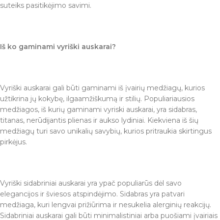
suteiks pasitikėjimo savimi.
Iš ko gaminami vyriški auskarai?
Vyriški auskarai gali būti gaminami iš įvairių medžiagų, kurios
užtikrina jų kokybę, ilgaamžiškumą ir stilių. Populiariausios
medžiagos, iš kurių gaminami vyriski auskarai, yra sidabras,
titanas, nerūdijantis plienas ir aukso lydiniai. Kiekviena iš šių
medžiagų turi savo unikalių savybių, kurios pritraukia skirtingus
pirkėjus.
Vyriški sidabriniai auskarai yra ypač populiarūs dėl savo
elegancijos ir šviesos atspindėjimo. Sidabras yra patvari
medžiaga, kuri lengvai prižiūrima ir nesukelia alerginių reakcijų.
Sidabriniai auskarai gali būti minimalistiniai arba puošiami įvairiais