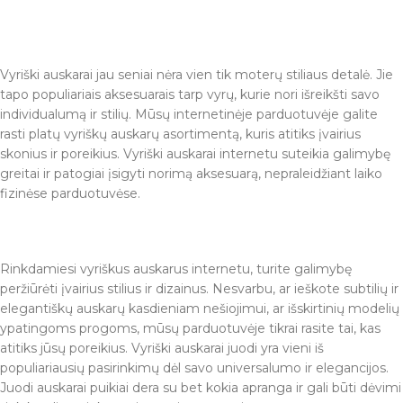
Vyriški auskarai jau seniai nėra vien tik moterų stiliaus detalė. Jie
tapo populiariais aksesuarais tarp vyrų, kurie nori išreikšti savo
individualumą ir stilių. Mūsų internetinėje parduotuvėje galite
rasti platų vyriškų auskarų asortimentą, kuris atitiks įvairius
skonius ir poreikius. Vyriški auskarai internetu suteikia galimybę
greitai ir patogiai įsigyti norimą aksesuarą, nepraleidžiant laiko
fizinėse parduotuvėse.
Rinkdamiesi vyriškus auskarus internetu, turite galimybę
peržiūrėti įvairius stilius ir dizainus. Nesvarbu, ar ieškote subtilių ir
elegantiškų auskarų kasdieniam nešiojimui, ar išskirtinių modelių
ypatingoms progoms, mūsų parduotuvėje tikrai rasite tai, kas
atitiks jūsų poreikius. Vyriški auskarai juodi yra vieni iš
populiariausių pasirinkimų dėl savo universalumo ir elegancijos.
Juodi auskarai puikiai dera su bet kokia apranga ir gali būti dėvimi