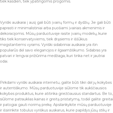
tiek kasdien, tiek ypatingomis progomis.
Vyriški auskarai į ausį gali būti įvairių formų ir dydžių. Jie gali būti
paprasti ir minimalistiniai arba puošiami įvairiais akmenimis ir
dekoracijomis. Mūsų parduotuvėje rasite įvairių modelių, kurie
tiks tiek konservatyviems, tiek drąsiems ir iššūkius
mėgstantiems vyrams. Vyriški sidabriniai auskarai yra itin
populiarūs dėl savo elegancijos ir ilgaamžiškumo. Sidabras yra
patvari ir lengvai prižiūrima medžiaga, kuri tinka net ir jautriai
odai.
Pirkdami vyriški auskarai internetu, galite būti tikri dėl jų kokybės
ir autentiškumo. Mūsų parduotuvėje siūlome tik aukščiausios
kokybės produktus, kurie atitinka griežčiausius standartus. Be to,
siūlome patrauklias kainas ir greitą pristatymą, todėl galite greitai
ir patogiai gauti norimą prekę. Apsilankykite mūsų parduotuvėje
ir išsirinkite tobulus vyriškus auskarus, kurie papildys jūsų stilių ir