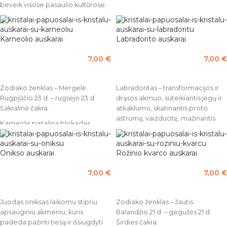
beveik visose pasaulio kultūrose.
Piktoji akis pašalina į žmogų
nukreiptą neigiamą energiją. Ji
žiūri atgal į pasaulį, apsaugodama
Karneolio auskarai
Labradorito auskarai
savo savininką nuo negatyvumo ir
pavojaus. Nešiokite šią akį su
7,00
€
7,00
€
savimi, kad jūsų gyvenimas būtų
Į KREPŠELĮ
PASIRINKTI SAVYBES
subalansuotas ir sėkmingas.
Zodiako ženklas – Mergelė.
Labradoritas – transformacijos ir
Bendras ilgis 4 cm.
Rugpjūčio 23 d. – rugsėjo 23 d.
drąsos akmuo, suteikiantis jėgų ir
Sakralinė čakra.
atkaklumo, skatinantis proto
aštrumą, vaizduotę, mažinantis
Karneolis pašalina blokadas,
nerimą ir stresą. Jis puikiai tinka
trukdančias kūrybinės energijos
intuicijai stiprinti, psichikos
tėkmei. Jis tiks toms, kam sunku
gebėjimams skatinti. Padėdamas
Onikso auskarai
Rožinio kvarco auskarai
atsipalaiduoti, atsiverti.
atskleisti tiesą, labradoritas
Nėščiosioms padeda sėkmingai
išstumia baimes ir nesaugumą,
7,00
€
7,00
€
išnešioti kūdikį ir jį pagimdyti.
stiprina tikėjimą savimi ir
Normalizuoja kraujo spaudimą,
PASIRINKTI SAVYBES
Į KREPŠELĮ
pasitikėjimą visata.
valo kraują.
Labradoritas laikomas vienu
Juodas oniksas laikomu stipriu
Zodiako ženklas – Jautis.
Išmatavimai: Ø 1 cm.
stipriausių apsaugos akmenų. Jis
apsauginiu akmeniu, kuris
Balandžio 21 d. – gegužės 21 d.
saugo nuo negatyvių reiškinių,
padeda pažinti tiesą ir išsiugdyti
Širdies čakra.