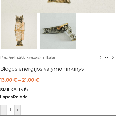
Pradžia
/
Indiški kvapai
/
Smilkalai
Blogos energijos valymo rinkinys
13,00
€
–
21,00
€
SMILKALINĖ
Lapas
Pelėda
-
+