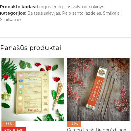
Produkto kodas:
blogos-energijos-valymo-rinkinys
Kategorijos:
Baltasis šalavijas
,
Palo santo lazdelės
,
Smilkalai
,
Smilkalinės
Panašūs produktai
-33%
-44%
Garden Fresh Dragon’s blood
POPULIARU