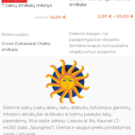
smilkalai
7 čakrų smilkalų rinkinys
2,00
€
–
20,00
€
14,00
€
21,00
€
PASIRINKTI SAVYBES
Į KREPŠELĮ
Drakono kraujas – tai
Rinkinį sudaro:
paslaptingas bei viliojantis
Crown (Sahasrara) Chakra
žemiškas kvapas, kuris pašalina
smilkalai
negatyvumą ir pagerina
psichologinę būseną,
Heart (Anahta) Chakra smilkalai
Garden Fresh Dragon‘s Blood
Root (Muhadhara) Chakra
premium masala smilkalai
smilkalai
pagaminti iš geriausių žolelių,
Sacral (Swadhisshthana) Chakra
natūralios dervos, retos
smilkalai
medienos, išskirtinio kvapo gėlių,
aromatinių aliejų ir egzotinių
Solar Plexus (Manipura) Chakra
prieskonių. Sudėtyje nėra
smilkalai
Siūlome platų įvairių skarų, šalių, drabužių, bižuterijos gaminių,
sunkiųjų metalų ir kenksmingų
Third Eye (Ajna) Chakra smilkalai
interjero detalių bei antikvaro iš tolimų pasaulio šalių
chemikalų.
pasirinkimą. Mus rasite adresu: Laisvės al. 84, Kaunas LT-
Throat (Wishuddha) Chakra
Dėžutėje yra 10-15 smilkalų (15 g.).
44250 (šalia „Spurginės“). Greitas ir saugus prekių pristatymas
smilkalai
Įspėjimas:
naudoti tik kvapui
visoje Lietuvoje.