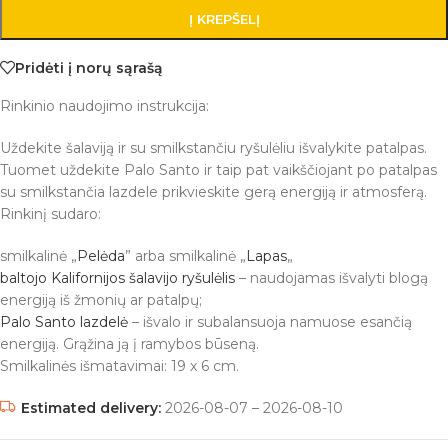
Į KREPŠELĮ
Pridėti į norų sąrašą
Rinkinio naudojimo instrukcija:
Uždekite šalaviją ir su smilkstančiu ryšulėliu išvalykite patalpas.
Tuomet uždekite Palo Santo ir taip pat vaikščiojant po patalpas
su smilkstančia lazdele prikvieskite gerą energiją ir atmosferą.
Rinkinį sudaro:
smilkalinė „
Pelėda
” arba smilkalinė „
Lapas
„
baltojo Kalifornijos šalavijo ryšulėlis
– naudojamas išvalyti blogą
energiją iš žmonių ar patalpų;
Palo Santo lazdelė
– išvalo ir subalansuoja namuose esančią
energiją. Grąžina ją į ramybos būseną.
Smilkalinės išmatavimai: 19 x 6 cm.
Estimated delivery:
2026-08-07 – 2026-08-10