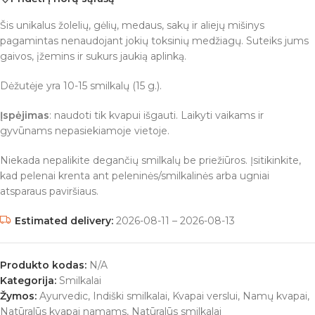
Šis unikalus žolelių, gėlių, medaus, sakų ir aliejų mišinys
pagamintas nenaudojant jokių toksinių medžiagų. Suteiks jums
gaivos, įžemins ir sukurs jaukią aplinką.
Dėžutėje yra 10-15 smilkalų (15 g.).
Įspėjimas
: naudoti tik kvapui išgauti. Laikyti vaikams ir
gyvūnams nepasiekiamoje vietoje.
Niekada nepalikite degančių smilkalų be priežiūros. Įsitikinkite,
kad pelenai krenta ant peleninės/smilkalinės arba ugniai
atsparaus paviršiaus.
Estimated delivery:
2026-08-11 – 2026-08-13
Produkto kodas:
N/A
Kategorija:
Smilkalai
Žymos:
Ayurvedic
,
Indiški smilkalai
,
Kvapai verslui
,
Namų kvapai
,
Natūralūs kvapai namams
,
Natūralūs smilkalai