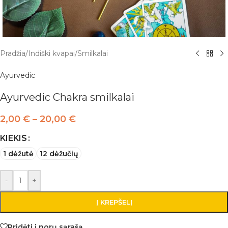
Pradžia
/
Indiški kvapai
/
Smilkalai
Ayurvedic
Ayurvedic Chakra smilkalai
2,00
€
–
20,00
€
KIEKIS
1 dėžutė
12 dėžučių
-
+
Į KREPŠELĮ
Pridėti į norų sąrašą