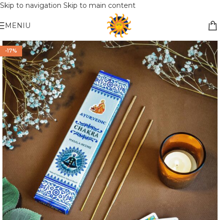
Skip to navigation
Skip to main content
Nemokamas pristatymas į paštomatą apsiperkant už 30€!!
MENIU
-17%