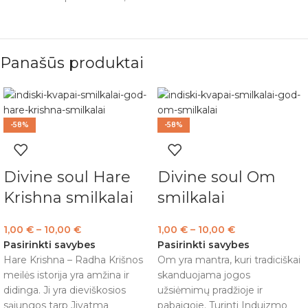
Panašūs produktai
-58%
-58%
Divine soul Hare
Divine soul Om
Krishna smilkalai
smilkalai
1,00
€
–
10,00
€
1,00
€
–
10,00
€
Pasirinkti savybes
Pasirinkti savybes
Hare Krishna – Radha Krišnos
Om yra mantra, kuri tradiciškai
meilės istorija yra amžina ir
skanduojama jogos
didinga. Ji yra dieviškosios
užsiėmimų pradžioje ir
sąjungos tarp Jivatma
pabaigoje. Turinti Induizmo