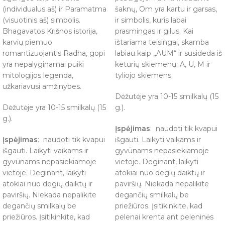
(individualus aš) ir Paramatma
šaknų, Om yra kartu ir garsas,
(visuotinis aš) simbolis.
ir simbolis, kuris labai
Bhagavatos Krišnos istorija,
prasmingas ir gilus. Kai
karvių piemuo
ištariama teisingai, skamba
romantizuojantis Radha, gopi
labiau kaip „AUM“ ir susideda iš
yra nepalyginamai puiki
keturių skiemenų: A, U, M ir
mitologijos legenda,
tyliojo skiemens.
užkariavusi amžinybes.
Dėžutėje yra 10-15 smilkalų (15
Dėžutėje yra 10-15 smilkalų (15
g.).
g.).
Įspėjimas
: naudoti tik kvapui
Įspėjimas
: naudoti tik kvapui
išgauti. Laikyti vaikams ir
išgauti. Laikyti vaikams ir
gyvūnams nepasiekiamoje
gyvūnams nepasiekiamoje
vietoje. Deginant, laikyti
vietoje. Deginant, laikyti
atokiai nuo degių daiktų ir
atokiai nuo degių daiktų ir
paviršių. Niekada nepalikite
paviršių. Niekada nepalikite
degančių smilkalų be
degančių smilkalų be
priežiūros. Įsitikinkite, kad
priežiūros. Įsitikinkite, kad
pelenai krenta ant peleninės