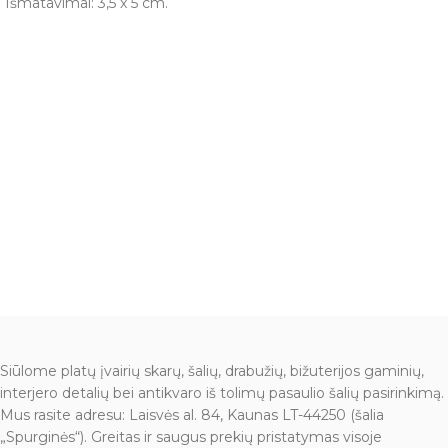
Išmatavimai: 3,5 x 5 cm.
Siūlome platų įvairių skarų, šalių, drabužių, bižuterijos gaminių,
interjero detalių bei antikvaro iš tolimų pasaulio šalių pasirinkimą.
Mus rasite adresu: Laisvės al. 84, Kaunas LT-44250 (šalia
„Spurginės“). Greitas ir saugus prekių pristatymas visoje