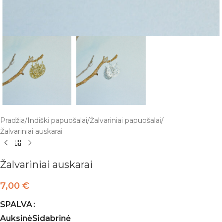
Pradžia
/
Indiški papuošalai
/
Žalvariniai papuošalai
/
Žalvariniai auskarai
Žalvariniai auskarai
7,00
€
SPALVA
Auksinė
Sidabrinė