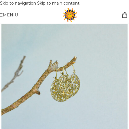
Skip to navigation
Skip to main content
Nemokamas pristatymas į paštomatą apsiperkant už 30€!!
MENIU