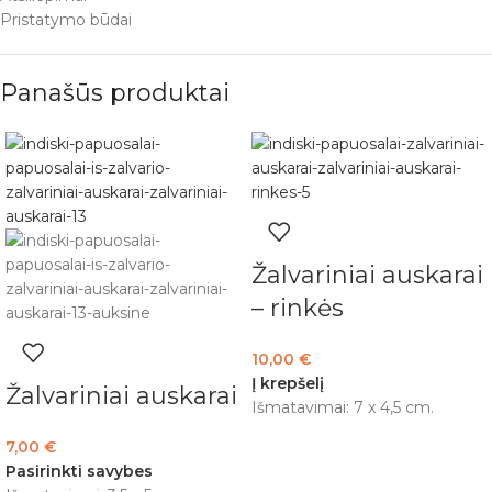
Pristatymo būdai
Panašūs produktai
Žalvariniai auskarai
– rinkės
10,00
€
Į krepšelį
Žalvariniai auskarai
Išmatavimai: 7 x 4,5 cm.
7,00
€
Pasirinkti savybes