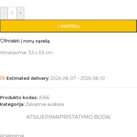
-
+
Į KREPŠELĮ
Pridėti į norų sąrašą
Išmatavimai: 3,5 x 3,5 cm.
Estimated delivery:
2026-08-07 – 2026-08-10
Produkto kodas:
A366
Kategorija:
Žalvariniai auskarai
ATSILIEPIMAI
PRISTATYMO BŪDAI
Atsiliepimai