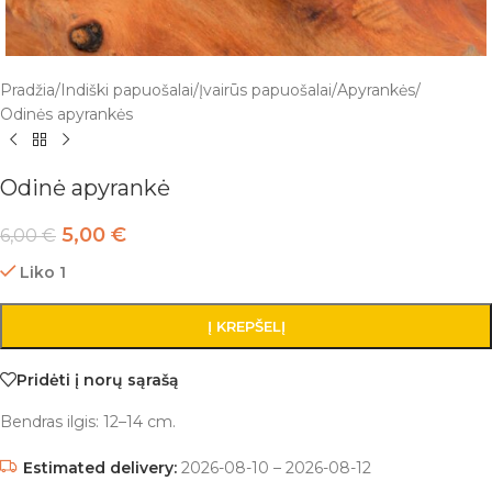
Pradžia
/
Indiški papuošalai
/
Įvairūs papuošalai
/
Apyrankės
/
Odinės apyrankės
Odinė apyrankė
5,00
€
6,00
€
Liko 1
Į KREPŠELĮ
Pridėti į norų sąrašą
Bendras ilgis: 12–14 cm.
Estimated delivery:
2026-08-10 – 2026-08-12