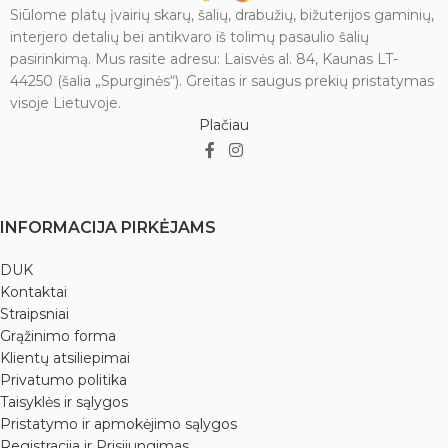
Siūlome platų įvairių skarų, šalių, drabužių, bižuterijos gaminių,
interjero detalių bei antikvaro iš tolimų pasaulio šalių
pasirinkimą. Mus rasite adresu: Laisvės al. 84, Kaunas LT-
44250 (šalia „Spurginės“). Greitas ir saugus prekių pristatymas
visoje Lietuvoje.
Plačiau
INFORMACIJA PIRKĖJAMS
DUK
Kontaktai
Straipsniai
Grąžinimo forma
Klientų atsiliepimai
Privatumo politika
Taisyklės ir sąlygos
Pristatymo ir apmokėjimo sąlygos
Registracija ir Prisijungimas