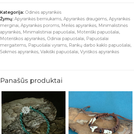
Kategorija:
Odinės apyrankės
Žymų:
Apyrankės berniukams
,
Apyrankės draugėms
,
Apyrankės
merginai
,
Apyrankės poroms
,
Meilės apyrankės
,
Minimalistinės
apyrankės
,
Minimalistiniai papuošalai
,
Moteriški papuošalai
,
Moteriškos apyrankės
,
Odiniai papuošalai
,
Papuošalai
mergaitems
,
Papuošalai vyrams
,
Rankų darbo kaklo papuošalai
,
Sėkmės apyrankės
,
Vaikiški papuošalai
,
Vyriškos apyrankės
Panašūs produktai