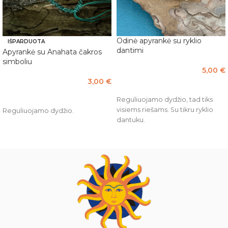
Odinė apyrankė su ryklio
IŠPARDUOTA
dantimi
Apyrankė su Anahata čakros
simboliu
5,00
€
3,00
€
PASIRINKTI SAVYBES
DAUGIAU
Reguliuojamo dydžio, tad tiks
visiems riešams. Su tikru ryklio
Reguliuojamo dydžio.
dantuku.