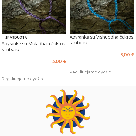
Apyrankė su Vishuddha čakros
IŠPARDUOTA
simboliu
Apyrankė su Muladhara čakros
simboliu
3,00
€
3,00
€
Į KREPŠELĮ
DAUGIAU
Reguliuojamo dydžio.
Reguliuojamo dydžio.