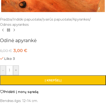
Pradžia
/
Indiški papuošalai
/
Įvairūs papuošalai
/
Apyrankės
/
Odinės apyrankės
Odinė apyrankė
3,00
€
6,00
€
Liko 3
-
+
Į KREPŠELĮ
Pridėti į norų sąrašą
Bendras ilgis: 12–14 cm.