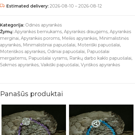
Estimated delivery:
2026-08-10 – 2026-08-12
Kategorija:
Odinės apyrankės
Žymų:
Apyrankės berniukams
,
Apyrankės draugėms
,
Apyrankės
merginai
,
Apyrankės poroms
,
Meilės apyrankės
,
Minimalistinės
apyrankės
,
Minimalistiniai papuošalai
,
Moteriški papuošalai
,
Moteriškos apyrankės
,
Odiniai papuošalai
,
Papuošalai
mergaitems
,
Papuošalai vyrams
,
Rankų darbo kaklo papuošalai
,
Sėkmės apyrankės
,
Vaikiški papuošalai
,
Vyriškos apyrankės
Panašūs produktai