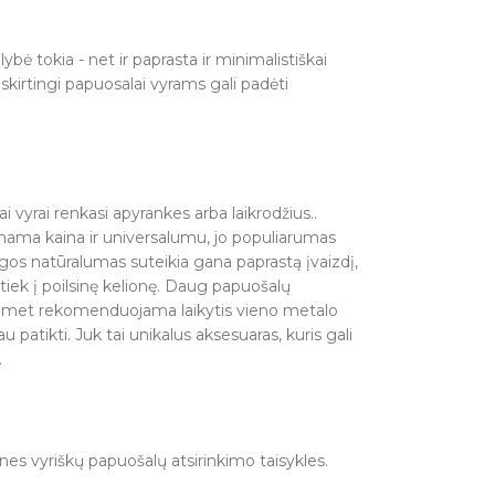
bė tokia - net ir paprasta ir minimalistiškai
skirtingi papuosalai vyrams gali padėti
 vyrai renkasi apyrankes arba laikrodžius..
inama kaina ir universalumu, jo populiarumas
agos natūralumas suteikia gana paprastą įvaizdį,
 tiek į poilsinę kelionę. Daug papuošalų
 tuomet rekomenduojama laikytis vieno metalo
patikti. Juk tai unikalus aksesuaras, kuris gali
.
nes vyriškų papuošalų atsirinkimo taisykles.