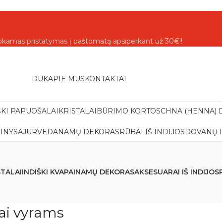
amas pristatymas į paštomatą apsiperkant už 30€!!
DUK
APIE MUS
KONTAKTAI
ŠKI PAPUOŠALAI
KRISTALAI
BŪRIMO KORTOS
CHNA (HENNA) 
INYS
AJURVEDA
NAMŲ DEKORAS
RŪBAI IŠ INDIJOS
DOVANŲ 
STALAI
INDIŠKI KVAPAI
NAMŲ DEKORAS
AKSESUARAI IŠ INDIJOS
ai vyrams