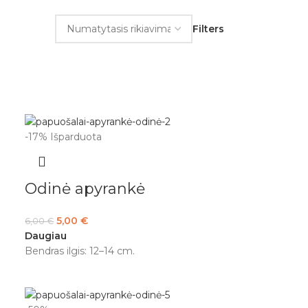
Filters
-17%
Išparduota
Odinė apyrankė
5,00
€
6,00
€
Daugiau
Bendras ilgis: 12–14 cm.