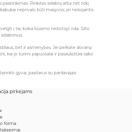
s pasirinkimas. Rinkitės sidabrą arba net tokį
kabukai neprivalo būti masyvūs, jei nešiojantis
elgti į tai, kokia būsimo nešiotojo oda. Šilto
 sidabrinius.
stiliaus, bet ir asmenybės. Jei perkate dovaną
i, kai jo turimi papuošalai ir pasaulėžiūra sako
sirinkti gyvai, pasitarus su pardavėjais
cija pirkėjams
i
ai
mo forma
tsiliepimai