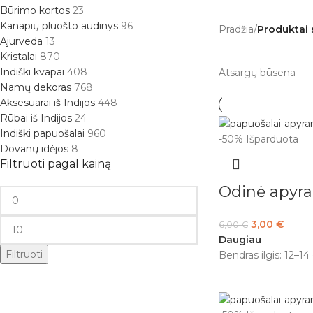
Būrimo kortos
23
Kanapių pluošto audinys
96
Pradžia
/
Produktai 
Ajurveda
13
Kristalai
870
Indiški kvapai
408
Atsargų būsena
Namų dekoras
768
Aksesuarai iš Indijos
448
Rūbai iš Indijos
24
Indiški papuošalai
960
-50%
Išparduota
Dovanų idėjos
8
Filtruoti pagal kainą
Odinė apyr
3,00
€
6,00
€
Daugiau
Filtruoti
Bendras ilgis: 12–14