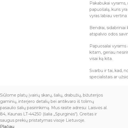
Pakabukai vyrams, no
papuošalą, kuris yr
vyras labiau vertina
Bendrai, sidabriniai
atspalvio odos savin
Papuosalai vyrams a
kitam, geriau nesiri
visai ką kita.
Svarbu ir tai, kad, 
specialistais ar užs
Siūlome platų įvairių skarų, šalių, drabužių, bižuterijos
gaminių, interjero detalių bei antikvaro iš tolimų
pasaulio šalių pasirinkimą. Mus rasite adresu: Laisvės al.
84, Kaunas LT-44250 (šalia „Spurginės“). Greitas ir
saugus prekių pristatymas visoje Lietuvoje.
Plačiau