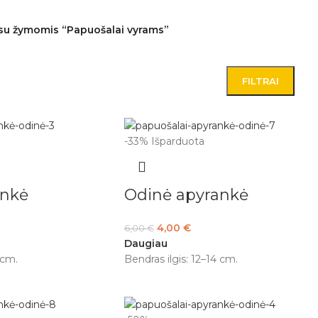
su žymomis “Papuošalai vyrams”
FILTRAI
-33%
Išparduota
ankė
Odinė apyrankė
4,00
€
6,00
€
Daugiau
 cm.
Bendras ilgis: 12–14 cm.