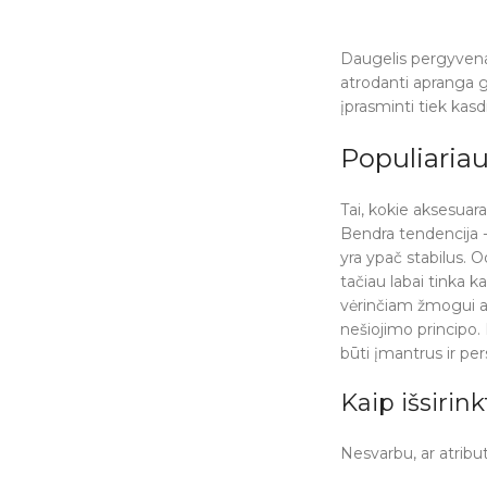
Daugelis pergyvena, 
atrodanti apranga g
įprasminti tiek kasdi
Populiariau
Tai, kokie aksesuara
Bendra tendencija -
yra ypač stabilus. 
tačiau labai tinka k
vėrinčiam žmogui au
nešiojimo principo.
būti įmantrus ir per
Kaip išsirin
Nesvarbu, ar atribu