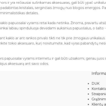
rs ir yra rečiausiai sutinkamas aksesuaras, gali būti ypač unikalu
a padabintas kristalais, serginčiais žmogų nuo blogos energijos. Pa
 minimalistiškas detales.
 kaklo papuosalai vyrams retai kada netinka. Žinoma, pravartu atsižv
inkai labiau spinduliuoja devėdami auksinius papuošalus, o šalto -
nt kaklo ar ant rankos privalo tikti ne tik prie žmogaus unikalaus 
nkite tokio aksesuaro, kurį norėtumėte, kad vyras pabandytų nešiot
nors papuosalai vyrams internetu ir gali būti užsakomi, geriau juos iš
idėjus aksesuarą ant savo odos.
Informa
DUK
Kontakta
Straipsni
Grąžini
Klientų a