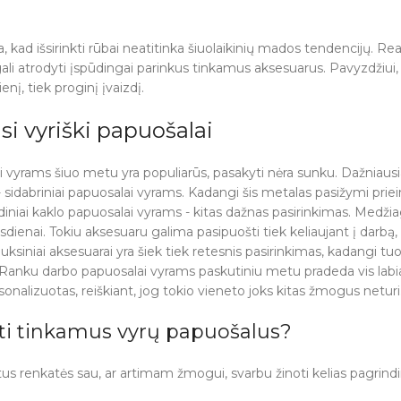
kad išsirinkti rūbai neatitinka šiuolaikinių mados tendencijų. Realy
ali atrodyti įspūdingai parinkus tinkamus aksesuarus. Pavyzdžiui, 
enį, tiek proginį įvaizdį.
si vyriški papuošalai
i vyrams šiuo metu yra populiarūs, pasakyti nėra sunku. Dažniausiai
 sidabriniai papuosalai vyrams. Kadangi šis metalas pasižymi prie
Odiniai kaklo papuosalai vyrams - kitas dažnas pasirinkimas. Medži
asdienai. Tokiu aksesuaru galima pasipuošti tiek keliaujant į darbą,
ksiniai aksesuarai yra šiek tiek retesnis pasirinkimas, kadangi
 Ranku darbo papuosalai vyrams paskutiniu metu pradeda vis labiau 
sonalizuotas, reiškiant, jog tokio vieneto joks kitas žmogus neturi
kti tinkamus vyrų papuošalus?
tus renkatės sau, ar artimam žmogui, svarbu žinoti kelias pagrindi