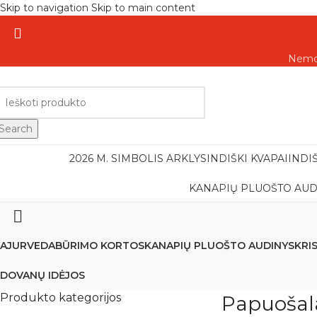
Skip to navigation
Skip to main content
Nemok
Search
2026 M. SIMBOLIS ARKLYS
INDIŠKI KVAPAI
INDI
KANAPIŲ PLUOŠTO AUD
AJURVEDA
BŪRIMO KORTOS
KANAPIŲ PLUOŠTO AUDINYS
KRI
DOVANŲ IDĖJOS
Produkto kategorijos
Papuošal