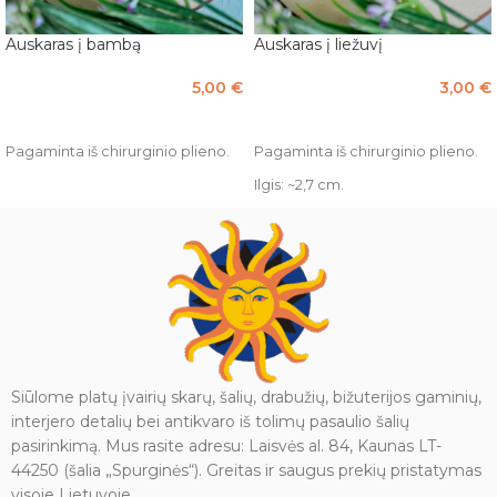
Auskaras į bambą
Auskaras į liežuvį
5,00
€
3,00
€
Į KREPŠELĮ
PASIRINKTI SAVYBES
Pagaminta iš chirurginio plieno.
Pagaminta iš chirurginio plieno.
Ilgis: ~2,7 cm.
Siūlome platų įvairių skarų, šalių, drabužių, bižuterijos gaminių,
interjero detalių bei antikvaro iš tolimų pasaulio šalių
pasirinkimą. Mus rasite adresu: Laisvės al. 84, Kaunas LT-
44250 (šalia „Spurginės“). Greitas ir saugus prekių pristatymas
visoje Lietuvoje.