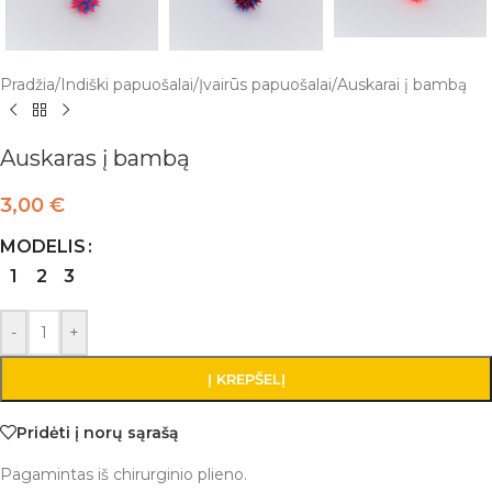
Pradžia
/
Indiški papuošalai
/
Įvairūs papuošalai
/
Auskarai į bambą
Auskaras į bambą
3,00
€
MODELIS
1
2
3
-
+
Į KREPŠELĮ
Pridėti į norų sąrašą
Pagamintas iš chirurginio plieno.