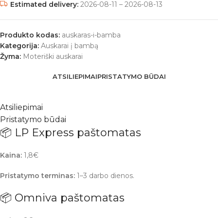
Estimated delivery:
2026-08-11 – 2026-08-13
Produkto kodas:
auskaras-i-bamba
Kategorija:
Auskarai į bambą
Žyma:
Moteriški auskarai
ATSILIEPIMAI
PRISTATYMO BŪDAI
Atsiliepimai
Pristatymo būdai
📦 LP Express paštomatas
Kaina:
1,8€
Pristatymo terminas:
1–3 darbo dienos.
📦 Omniva paštomatas