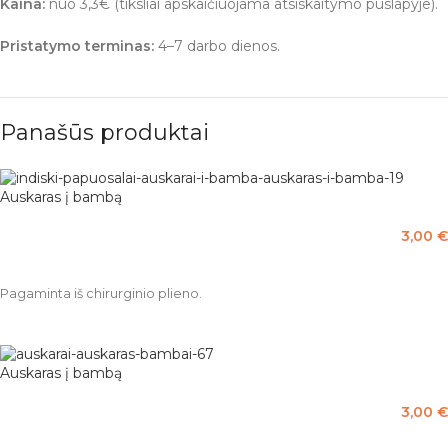
Kaina:
nuo 3,3€ (tiksliai apskaičiuojama atsiskaitymo puslapyje).
Pristatymo terminas:
4–7 darbo dienos.
Panašūs produktai
Auskaras į bambą
3,00
€
Į KREPŠELĮ
Pagaminta iš chirurginio plieno.
Auskaras į bambą
3,00
€
PASIRINKTI SAVYBES