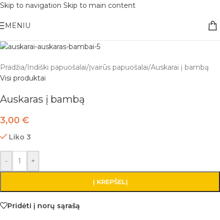
Skip to navigation
Skip to main content
Nemokamas pristatymas į paštomatą apsiperkant už 30€!!
MENIU
Pradžia
/
Indiški papuošalai
/
Įvairūs papuošalai
/
Auskarai į bambą
Visi produktai
Auskaras į bambą
3,00
€
Liko 3
-
+
Į KREPŠELĮ
Pridėti į norų sąrašą