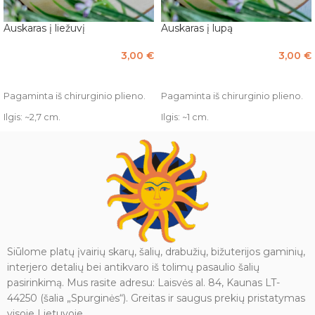
Auskaras į liežuvį
Auskaras į lupą
3,00
€
3,00
€
PASIRINKTI SAVYBES
Į KREPŠELĮ
Pagaminta iš chirurginio plieno.
Pagaminta iš chirurginio plieno.
Ilgis: ~2,7 cm.
Ilgis: ~1 cm.
Siūlome platų įvairių skarų, šalių, drabužių, bižuterijos gaminių,
interjero detalių bei antikvaro iš tolimų pasaulio šalių
pasirinkimą. Mus rasite adresu: Laisvės al. 84, Kaunas LT-
44250 (šalia „Spurginės“). Greitas ir saugus prekių pristatymas
visoje Lietuvoje.