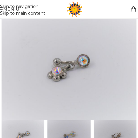
Nemokamas pristatymas į paštomatą apsiperkant už 30€!!
Skip to navigation
MENIU
Skip to main content