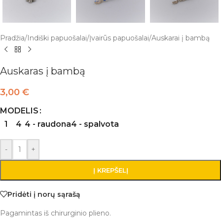
Pradžia
/
Indiški papuošalai
/
Įvairūs papuošalai
/
Auskarai į bambą
Auskaras į bambą
3,00
€
MODELIS
1
4
4 - raudona
4 - spalvota
-
+
Į KREPŠELĮ
Pridėti į norų sąrašą
Pagamintas iš chirurginio plieno.