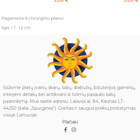
3,00
€
3,00
€
PASIRINKTI SAVYBES
PASIRINKTI SAVYBES
Pagaminta iš chirurginio plieno.
Ilgis: ~ 1 - 1,2 cm.
Siūlome platų įvairių skarų, šalių, drabužių, bižuterijos gaminių,
interjero detalių bei antikvaro iš tolimų pasaulio šalių
pasirinkimą. Mus rasite adresu: Laisvės al. 84, Kaunas LT-
44250 (šalia „Spurginės“). Greitas ir saugus prekių pristatymas
visoje Lietuvoje.
Plačiau