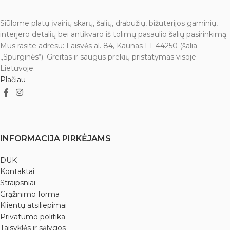
rekomenduojama kiekvieną
rytą, prieš pusryčius, išgerti
Siūlome platų įvairių skarų, šalių, drabužių, bižuterijos gaminių,
vandens iš varinės gertuvės.
*
interjero detalių bei antikvaro iš tolimų pasaulio šalių pasirinkimą.
*Įspėjimas:
Apribokite
Mus rasite adresu: Laisvės al. 84, Kaunas LT-44250 (šalia
vartojimą iki 3 puodelių (710 ml)
„Spurginės“). Greitas ir saugus prekių pristatymas visoje
per dieną. Pateikta informacija
Lietuvoje.
nėra moksliškai įrodyta ir yra tik
Plačiau
rekomenduojamo pobūdžio.
Nerekomenduojama plauti
indaplovėje.
INFORMACIJA PIRKĖJAMS
DUK
Kontaktai
Straipsniai
Grąžinimo forma
Klientų atsiliepimai
Privatumo politika
Taisyklės ir sąlygos