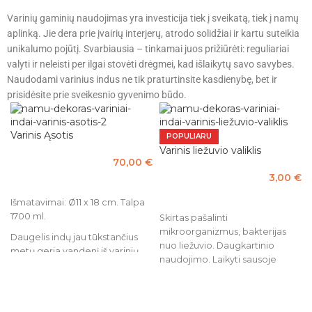
Varinių gaminių naudojimas yra investicija tiek į sveikatą, tiek į namų
aplinką. Jie dera prie įvairių interjerų, atrodo solidžiai ir kartu suteikia
unikalumo pojūtį. Svarbiausia – tinkamai juos prižiūrėti: reguliariai
valyti ir neleisti per ilgai stovėti drėgmei, kad išlaikytų savo savybes.
Naudodami varinius indus ne tik praturtinsite kasdienybę, bet ir
prisidėsite prie sveikesnio gyvenimo būdo.
Varinis Ąsotis
POPULIARU
Varinis liežuvio valiklis
70,00
€
3,00
€
Į KREPŠELĮ
Į KREPŠELĮ
Išmatavimai: Ø11 x 18 cm. Talpa
1700 ml.
Skirtas pašalinti
mikroorganizmus, bakterijas
Daugelis indų jau tūkstančius
nuo liežuvio. Daugkartinio
metų geria vandenį iš varinių
naudojimo. Laikyti sausoje
ąsočių. Vanduo yra paliekamas
vietoje. Panaudojus kruošpiai
per naktį (Ajurvedos
nuvalyti drėgmės pėdsakus,
medicinoje tai žinoma kaip
kad produktas neisoksiduotų.
„Tamra Jal“), siekiant