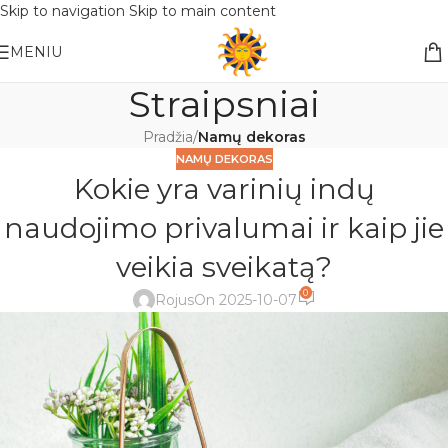
Skip to navigation
Skip to main content
Nemokamas pristatymas į paštomatą apsiperkant už 30€!!
MENIU
Straipsniai
Pradžia
/
Namų dekoras
NAMŲ DEKORAS
Kokie yra varinių indų
naudojimo privalumai ir kaip jie
veikia sveikatą?
0
Rojus
On 2025-10-07