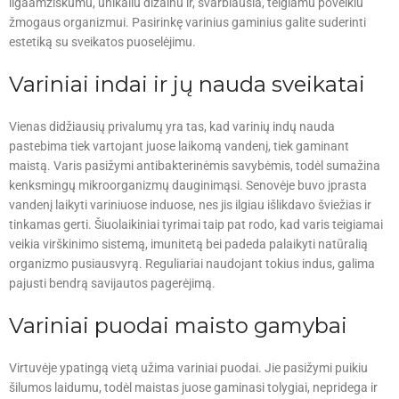
ilgaamžiškumu, unikaliu dizainu ir, svarbiausia, teigiamu poveikiu
žmogaus organizmui. Pasirinkę varinius gaminius galite suderinti
estetiką su sveikatos puoselėjimu.
Variniai indai ir jų nauda sveikatai
Vienas didžiausių privalumų yra tas, kad varinių indų nauda
pastebima tiek vartojant juose laikomą vandenį, tiek gaminant
maistą. Varis pasižymi antibakterinėmis savybėmis, todėl sumažina
kenksmingų mikroorganizmų dauginimąsi. Senovėje buvo įprasta
vandenį laikyti variniuose induose, nes jis ilgiau išlikdavo šviežias ir
tinkamas gerti. Šiuolaikiniai tyrimai taip pat rodo, kad varis teigiamai
veikia virškinimo sistemą, imunitetą bei padeda palaikyti natūralią
organizmo pusiausvyrą. Reguliariai naudojant tokius indus, galima
pajusti bendrą savijautos pagerėjimą.
Variniai puodai maisto gamybai
Virtuvėje ypatingą vietą užima variniai puodai. Jie pasižymi puikiu
šilumos laidumu, todėl maistas juose gaminasi tolygiai, nepridega ir