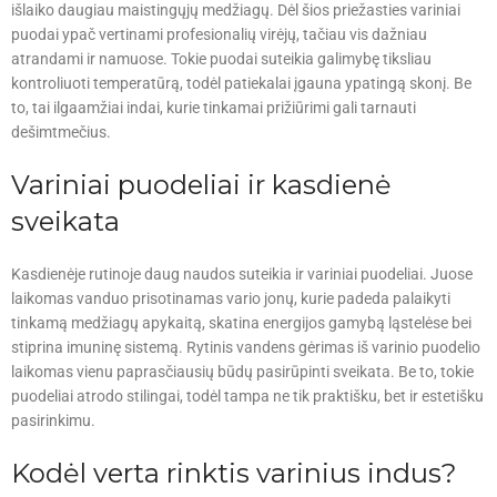
išlaiko daugiau maistingųjų medžiagų. Dėl šios priežasties variniai
puodai ypač vertinami profesionalių virėjų, tačiau vis dažniau
atrandami ir namuose. Tokie puodai suteikia galimybę tiksliau
kontroliuoti temperatūrą, todėl patiekalai įgauna ypatingą skonį. Be
to, tai ilgaamžiai indai, kurie tinkamai prižiūrimi gali tarnauti
dešimtmečius.
Variniai puodeliai ir kasdienė
sveikata
Kasdienėje rutinoje daug naudos suteikia ir variniai puodeliai. Juose
laikomas vanduo prisotinamas vario jonų, kurie padeda palaikyti
tinkamą medžiagų apykaitą, skatina energijos gamybą ląstelėse bei
stiprina imuninę sistemą. Rytinis vandens gėrimas iš varinio puodelio
laikomas vienu paprasčiausių būdų pasirūpinti sveikata. Be to, tokie
puodeliai atrodo stilingai, todėl tampa ne tik praktišku, bet ir estetišku
pasirinkimu.
Kodėl verta rinktis varinius indus?