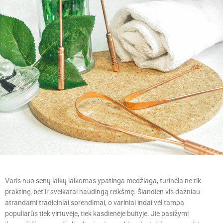
Varis nuo senų laikų laikomas ypatinga medžiaga, turinčia ne tik
praktinę, bet ir sveikatai naudingą reikšmę. Šiandien vis dažniau
atrandami tradiciniai sprendimai, o variniai indai vėl tampa
populiarūs tiek virtuvėje, tiek kasdienėje buityje. Jie pasižymi