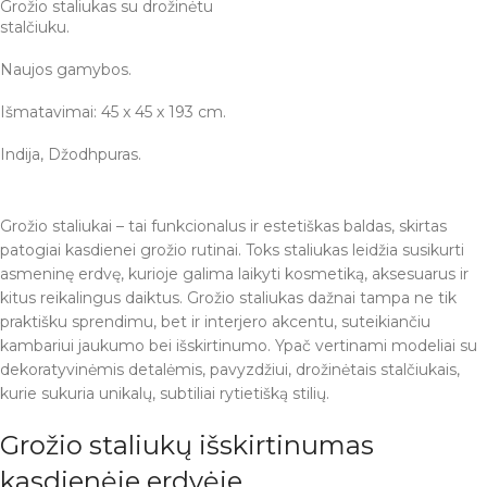
Grožio staliukas su drožinėtu
stalčiuku.
Naujos gamybos.
Išmatavimai: 45 x 45 x 193 cm.
Indija, Džodhpuras.
Grožio staliukai – tai funkcionalus ir estetiškas baldas, skirtas
patogiai kasdienei grožio rutinai. Toks staliukas leidžia susikurti
asmeninę erdvę, kurioje galima laikyti kosmetiką, aksesuarus ir
kitus reikalingus daiktus. Grožio staliukas dažnai tampa ne tik
praktišku sprendimu, bet ir interjero akcentu, suteikiančiu
kambariui jaukumo bei išskirtinumo. Ypač vertinami modeliai su
dekoratyvinėmis detalėmis, pavyzdžiui, drožinėtais stalčiukais,
kurie sukuria unikalų, subtiliai rytietišką stilių.
Grožio staliukų išskirtinumas
kasdienėje erdvėje