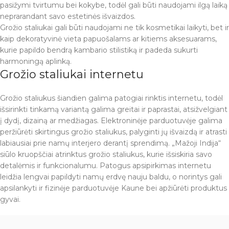
pasižymi tvirtumu bei kokybe, todėl gali būti naudojami ilgą laiką
neprarandant savo estetinės išvaizdos.
Grožio staliukai gali būti naudojami ne tik kosmetikai laikyti, bet ir
kaip dekoratyvinė vieta papuošalams ar kitiems aksesuarams,
kurie papildo bendrą kambario stilistiką ir padeda sukurti
harmoningą aplinką.
Grožio staliukai internetu
Grožio staliukus šiandien galima patogiai rinktis internetu, todėl
išsirinkti tinkamą variantą galima greitai ir paprastai, atsižvelgiant
į dydį, dizainą ar medžiagas. Elektroninėje parduotuvėje galima
peržiūrėti skirtingus grožio staliukus, palyginti jų išvaizdą ir atrasti
labiausiai prie namų interjero derantį sprendimą. „Mažoji Indija“
siūlo kruopščiai atrinktus grožio staliukus, kurie išsiskiria savo
detalėmis ir funkcionalumu. Patogus apsipirkimas internetu
leidžia lengvai papildyti namų erdvę nauju baldu, o norintys gali
apsilankyti ir fizinėje parduotuvėje Kaune bei apžiūrėti produktus
gyvai.