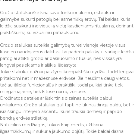
Grožio staliukai išsiskiria savo funkcionalumu, estetika ir
galimybe sukurti patogią bei asmenišką erdvę. Tai baldas, kuris
leidžia susikurti individualią vietą kasdieniams ritualams, derinant
praktiškumą su vizualiniu patrauklumu.
Grožio staliukas suteikia galimybę turėti vienoje vietoje visus
kasdien naudojamus daiktus. Tai padeda palaikyti tvarką ir leidžia
patogiai atlikti grožio ar pasiruošimo ritualus, nes viskas yra
lengvai pasiekiama ir aiškiai išdėstyta.
Tokie staliukai dažnai pasižymi kompaktišku dydžiu, todėl lengvai
pritaikomi net ir mažesnėse erdvėse. Jie neužima daug vietos,
tačiau išlieka funkcionalūs ir praktiški, todėl puikiai tinka tiek
miegamajame, tiek kitose namų zonose.
Drožinėtos detalės ar išskirtinis dizainas suteikia baldui
unikalumo. Grožio staliukai gali tapti ne tik naudingu baldu, bet ir
išraiškingu interjero akcentu, kuris traukia dėmesį ir papildo
bendrą erdvės stilistiką.
Natūralios medžiagos, tokios kaip medis, užtikrina
ilgaamžiškumą ir sukuria jaukumo pojūtį. Tokie baldai dažnai