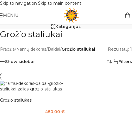
Skip to navigation
Skip to main content
Nemokamas pristatymas į paštomatą apsiperkant už 30€!!
MENIU
Kategorijos
Grožio staliukai
Pradžia
/
Namų dekoras
/
Baldai
/
Grožio staliukai
Rezultatų: 1
Show sidebar
Filters
Grožio staliukas
450,00
€
Į KREPŠELĮ