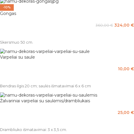
-10%
Gongas
324,00
€
360,00
€
Į KREPŠELĮ
Skersmuo 50 cm.
Varpeliai su saule
10,00
€
Į KREPŠELĮ
Bendras ilgis 20 cm; saulės išmatavimai 6 x 6 cm
Žalvariniai varpeliai su saulėmis/drambliukais
25,00
€
PASIRINKTI SAVYBES
Drambliuko išmatavimai: 3 x 3,5 cm.