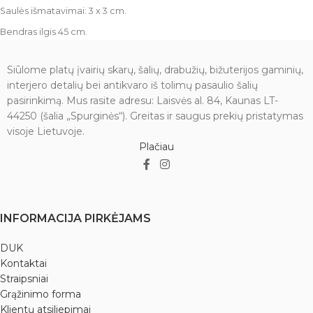
Saulės išmatavimai: 3 x 3 cm.
Bendras ilgis 45 cm.
Siūlome platų įvairių skarų, šalių, drabužių, bižuterijos gaminių,
interjero detalių bei antikvaro iš tolimų pasaulio šalių
pasirinkimą. Mus rasite adresu: Laisvės al. 84, Kaunas LT-
44250 (šalia „Spurginės“). Greitas ir saugus prekių pristatymas
visoje Lietuvoje.
Plačiau
INFORMACIJA PIRKĖJAMS
DUK
Kontaktai
Straipsniai
Grąžinimo forma
Klientų atsiliepimai