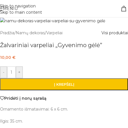
Nemokamas pristatymas į paštomatą apsiperkant už 30€!!
Skip to navigation
MENIU
Skip to main content
Pradžia
/
Namų dekoras
/
Varpeliai
Visi produktai
Žalvariniai varpeliai „Gyvenimo gėlė”
10,00
€
-
+
Į KREPŠELĮ
Pridėti į norų sąrašą
Ornamento išmatavimai: 6 x 6 cm.
Ilgis: 35 cm.