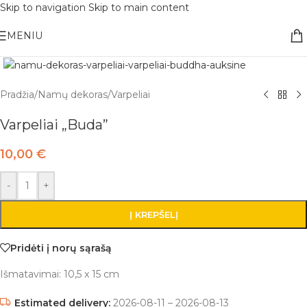
Skip to navigation
Skip to main content
Nemokamas pristatymas į paštomatą apsiperkant už 30€!!
MENIU
Pradžia
/
Namų dekoras
/
Varpeliai
Varpeliai „Buda”
10,00
€
-
+
Į KREPŠELĮ
Pridėti į norų sąrašą
Išmatavimai: 10,5 x 15 cm
Estimated delivery:
2026-08-11 – 2026-08-13