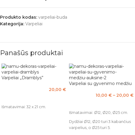
Produkto kodas:
varpeliai-buda
Kategorija:
Varpeliai
Panašūs produktai
Varpeliai „Dramblys”
Varpeliai su gyvenimo medžiu
20,00
€
10,00
€
–
20,00
€
Į KREPŠELĮ
PASIRINKTI SAVYBES
Išmatavimai: 32 x 21 cm.
Išmatavimai: Ø12, Ø20, Ø25 cm.
Dydžiai Ø12, Ø20 turi 3 kabančius
varpelius, o Ø25 turi 5.