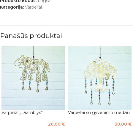
Produkto kodas:
tingsa
Kategorija:
Varpeliai
Panašūs produktai
Varpeliai „Dramblys”
Varpeliai su gyvenimo medžiu
20,00
€
30,00
€
Į KREPŠELĮ
Į KREPŠELĮ