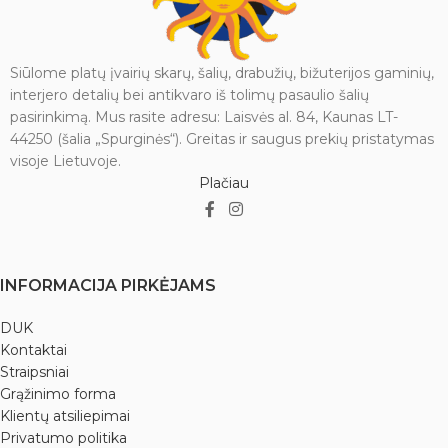
pavojaus. Nešiokite šią akį su
savimi, kad jūsų gyvenimas būtų
subalansuotas ir sėkmingas.
Siūlome platų įvairių skarų, šalių, drabužių, bižuterijos gaminių,
Bendras ilgis 4 cm.
interjero detalių bei antikvaro iš tolimų pasaulio šalių
pasirinkimą. Mus rasite adresu: Laisvės al. 84, Kaunas LT-
44250 (šalia „Spurginės“). Greitas ir saugus prekių pristatymas
visoje Lietuvoje.
Plačiau
INFORMACIJA PIRKĖJAMS
DUK
Kontaktai
Straipsniai
Grąžinimo forma
Klientų atsiliepimai
Privatumo politika