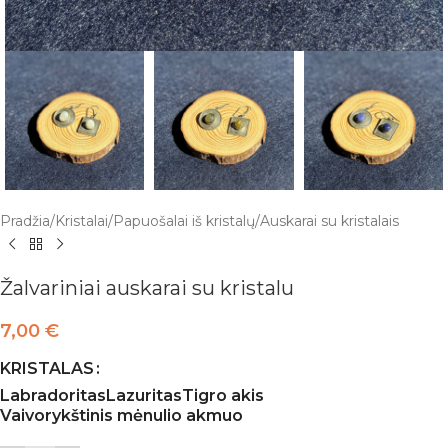
Pradžia
/
Kristalai
/
Papuošalai iš kristalų
/
Auskarai su kristalais
Žalvariniai auskarai su kristalu
7,00
€
KRISTALAS
Labradoritas
Lazuritas
Tigro akis
Vaivorykštinis mėnulio akmuo