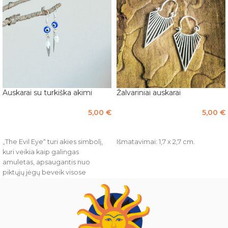
Auskarai su turkiška akimi
Žalvariniai auskarai
5,00
€
5,00
€
Į KREPŠELĮ
PASIRINKTI SAVYBES
„The Evil Eye“ turi akies simbolį,
Išmatavimai: 1,7 x 2,7 cm.
kuri veikia kaip galingas
amuletas, apsaugantis nuo
piktųjų jėgų beveik visose
pasaulio kultūrose. Piktoji akis
pašalina į žmogų nukreiptą
neigiamą energiją. Ji žiūri atgal į
pasaulį, apsaugodama savo
savininką nuo negatyvumo ir