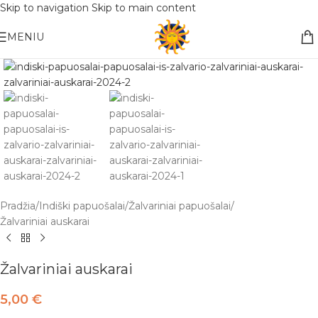
Skip to navigation
Skip to main content
Nemokamas pristatymas į paštomatą apsiperkant už 30€!!
MENIU
Pradžia
/
Indiški papuošalai
/
Žalvariniai papuošalai
/
Žalvariniai auskarai
Žalvariniai auskarai
5,00
€