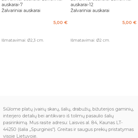
Žalvariniai auskarai
Žalvariniai auskarai
5,00
€
5,00
€
PASIRINKTI SAVYBES
PASIRINKTI SAVYBES
Išmatavimai: Ø2,3 cm.
Išmatavimai: Ø2 cm.
Siūlome platų įvairių skarų, šalių, drabužių, bižuterijos gaminių,
interjero detalių bei antikvaro iš tolimų pasaulio šalių
pasirinkimą. Mus rasite adresu: Laisvės al. 84, Kaunas LT-
44250 (šalia „Spurginės“). Greitas ir saugus prekių pristatymas
visoje Lietuvoje.