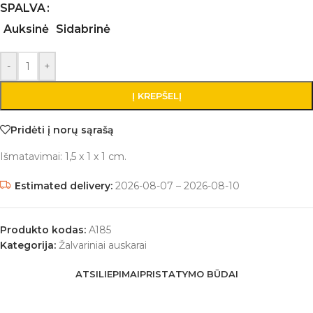
SPALVA
Auksinė
Sidabrinė
-
+
Į KREPŠELĮ
Pridėti į norų sąrašą
Išmatavimai: 1,5 x 1 x 1 cm.
Estimated delivery:
2026-08-07 – 2026-08-10
Produkto kodas:
A185
Kategorija:
Žalvariniai auskarai
ATSILIEPIMAI
PRISTATYMO BŪDAI