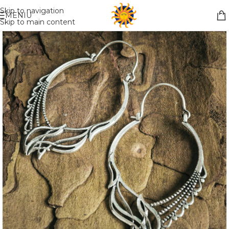
Nemokamas pristatymas į paštomatą apsiperkant už 30€!!
Skip to navigation
MENIU
Skip to main content