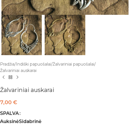
Pradžia
/
Indiški papuošalai
/
Žalvariniai papuošalai
/
Žalvariniai auskarai
Žalvariniai auskarai
7,00
€
SPALVA
Auksinė
Sidabrinė