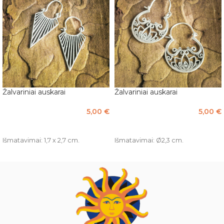
Žalvariniai auskarai
Žalvariniai auskarai
5,00
€
5,00
€
PASIRINKTI SAVYBES
PASIRINKTI SAVYBES
Išmatavimai: 1,7 x 2,7 cm.
Išmatavimai: Ø2,3 cm.