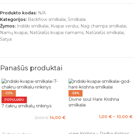
Produkto kodas:
N/A
Kategorijos:
Backflow smilkalai
,
Smilkalai
Žymos:
Indiški smilkalai
,
Kvapai verslui
,
Nag champa smilkalai
,
Namų kvapai
,
Natūralūs kvapai namams
,
Natūralūs smilkalai
,
Satya
Panašūs produktai
-33%
-58%
Divine soul Hare Krishna
POPULIARU
smilkalai
7 čakrų smilkalų rinkinys
1,00
€
–
10,00
€
14,00
€
21,00
€
PASIRINKTI SAVYBES
Į KREPŠELĮ
Hare Krishna – Radha Krišnos