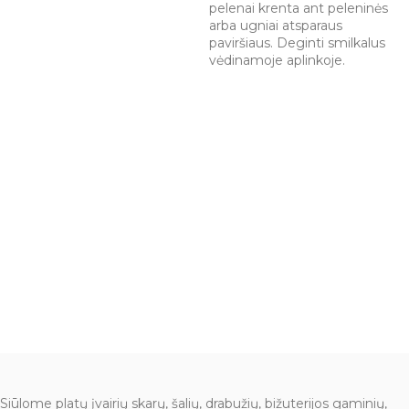
pelenai krenta ant peleninės
arba ugniai atsparaus
paviršiaus. Deginti smilkalus
vėdinamoje aplinkoje.
Siūlome platų įvairių skarų, šalių, drabužių, bižuterijos gaminių,