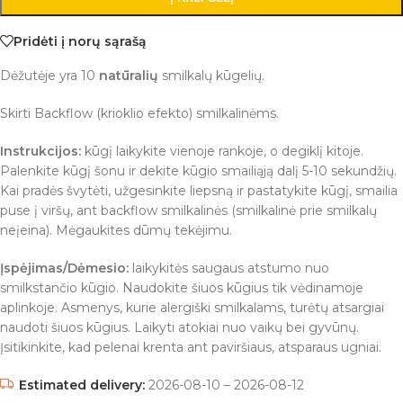
Pridėti į norų sąrašą
Dėžutėje yra 10
natūralių
smilkalų kūgelių.
Skirti Backflow (krioklio efekto) smilkalinėms.
Instrukcijos:
kūgį laikykite vienoje rankoje, o degiklį kitoje.
Palenkite kūgį šonu ir dekite kūgio smailiąją dalį 5-10 sekundžių.
Kai pradės švytėti, užgesinkite liepsną ir pastatykite kūgį, smailia
puse į viršų, ant backflow smilkalinės (smilkalinė prie smilkalų
neįeina). Mėgaukites dūmų tekėjimu.
Įspėjimas/Dėmesio:
laikykitės saugaus atstumo nuo
smilkstančio kūgio. Naudokite šiuos kūgius tik vėdinamoje
aplinkoje. Asmenys, kurie alergiški smilkalams, turėtų atsargiai
naudoti šiuos kūgius. Laikyti atokiai nuo vaikų bei gyvūnų.
Įsitikinkite, kad pelenai krenta ant paviršiaus, atsparaus ugniai.
Estimated delivery:
2026-08-10 – 2026-08-12