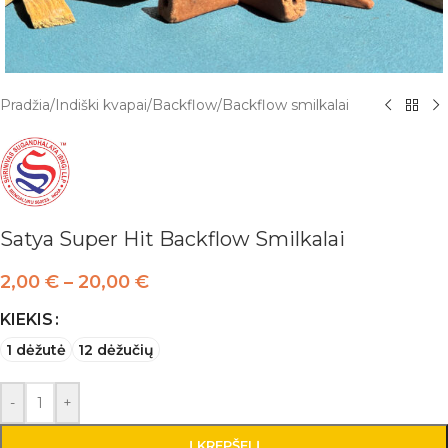
Pradžia
/
Indiški kvapai
/
Backflow
/
Backflow smilkalai
Satya Super Hit Backflow Smilkalai
2,00
€
–
20,00
€
KIEKIS
1 dėžutė
12 dėžučių
-
+
Į KREPŠELĮ