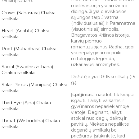
Rinkinį sudaro:
meilės istorija yra amžina ir
didinga. Ji yra dieviškosios
Crown (Sahasrara) Chakra
sąjungos tarp Jivatma
smilkalai
(individualus aš) ir Paramatma
(visuotinis aš) simbolis.
Heart (Anahta) Chakra
Bhagavatos Krišnos istorija,
smilkalai
karvių piemuo
romantizuojantis Radha, gopi
Root (Muhadhara) Chakra
yra nepalyginamai puiki
smilkalai
mitologijos legenda,
užkariavusi amžinybes.
Sacral (Swadhisshthana)
Chakra smilkalai
Dėžutėje yra 10-15 smilkalų (15
g.).
Solar Plexus (Manipura) Chakra
smilkalai
Įspėjimas
: naudoti tik kvapui
išgauti. Laikyti vaikams ir
Third Eye (Ajna) Chakra
gyvūnams nepasiekiamoje
smilkalai
vietoje. Deginant, laikyti
atokiai nuo degių daiktų ir
Throat (Wishuddha) Chakra
paviršių. Niekada nepalikite
smilkalai
degančių smilkalų be
priežiūros. Įsitikinkite, kad