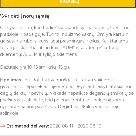
Į KREPŠELĮ
Pridėti į norų sąrašą
Om yra mantra, kuri tradiciškai skanduojama jogos užsiėmimų
pradžioje ir pabaigoje. Turinti Induizmo šaknų, Om yra kartu ir
garsas, ir simbolis, kuris labai prasmingas ir gilus. Kai ištariama
teisingai, skamba labiau kaip „AUM“ ir susideda iš keturių
skiemenų: A, U, M ir tyliojo skiemens.
Dėžutėje yra 10-15 smilkalų (15 g.).
Įspėjimas
: naudoti tik kvapui išgauti. Laikyti vaikams ir
gyvūnams nepasiekiamoje vietoje. Deginant, laikyti atokiai nuo
degių daiktų ir paviršių. Niekada nepalikite degančių smilkalų be
priežiūros. Įsitikinkite, kad pelenai krenta ant peleninės arba
ugniai atsparaus paviršiaus. Deginti smilkalus vėdinamoje
aplinkoje.
Estimated delivery:
2026-08-11 – 2026-08-13