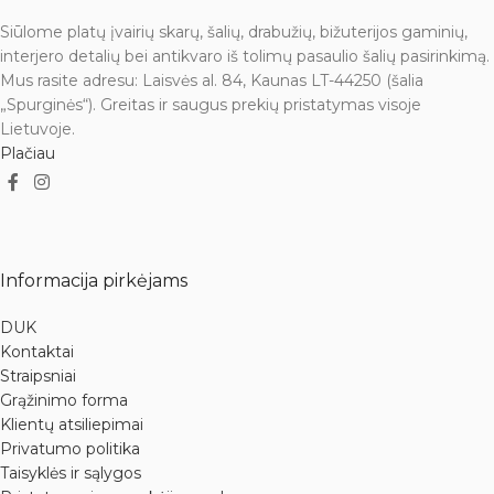
Siūlome platų įvairių skarų, šalių, drabužių, bižuterijos gaminių,
interjero detalių bei antikvaro iš tolimų pasaulio šalių pasirinkimą.
Mus rasite adresu: Laisvės al. 84, Kaunas LT-44250 (šalia
„Spurginės“). Greitas ir saugus prekių pristatymas visoje
Lietuvoje.
Plačiau
Informacija pirkėjams
DUK
Kontaktai
Straipsniai
Grąžinimo forma
Klientų atsiliepimai
Privatumo politika
Taisyklės ir sąlygos