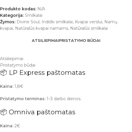
Produkto kodas:
N/A
Kategorija:
Smilkalai
Žymos:
Divine Soul
,
Indiški smilkalai
,
Kvapai verslui
,
Namų
kvapai
,
Natūralūs kvapai namams
,
Natūralūs smilkalai
ATSILIEPIMAI
PRISTATYMO BŪDAI
Atsiliepimai
Pristatymo būdai
📦 LP Express paštomatas
Kaina:
1,8€
Pristatymo terminas:
1–3 darbo dienos.
📦 Omniva paštomatas
Kaina:
2€