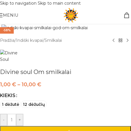
Skip to navigation
Skip to main content
Nemokamas pristatymas į paštomatą apsiperkant už 30€!!
MENIU
-58%
Pradžia
/
Indiški kvapai
/
Smilkalai
Divine soul Om smilkalai
1,00
€
–
10,00
€
KIEKIS
1 dėžutė
12 dėžučių
-
+