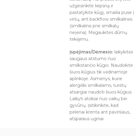
užgesinkite liepsną ir
pastatykite kūgį, smailia puse į
viršų, ant backflow smilkalinės
(smilkalinė prie smilkalų
neįeina). Mėgaukites dūmų
tekėjimu.
Įspėjimas/Dėmesio:
laikykitės
saugaus atstumo nuo
smilkstančio kūgio. Naudokite
šiuos kūgius tik vėdinamoje
aplinkoje. Asmenys, kurie
alergiški smilkalams, turėtų
atsargiai naudoti šiuos kūgius.
Laikyti atokiai nuo vaikų bei
gyvūnų. Įsitikinkite, kad
pelenai krenta ant paviršiaus,
atsparaus ugniai.