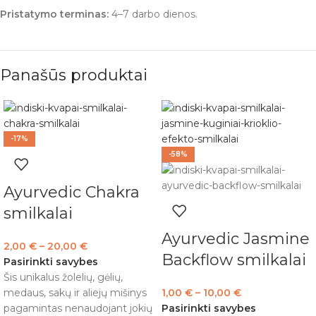
Pristatymo terminas:
4–7 darbo dienos.
Panašūs produktai
-17%
-58%
Ayurvedic Chakra
smilkalai
Ayurvedic Jasmine
2,00
€
–
20,00
€
Backflow smilkalai
Pasirinkti savybes
Šis unikalus žolelių, gėlių,
medaus, sakų ir aliejų mišinys
1,00
€
–
10,00
€
pagamintas nenaudojant jokių
Pasirinkti savybes