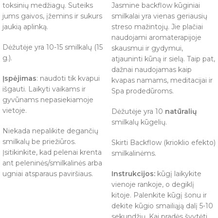
toksinių medžiagų. Suteiks
Jasmine backflow kūginiai
jums gaivos, įžemins ir sukurs
smilkalai yra vienas geriausių
jaukią aplinką.
streso mažintojų. Jie plačiai
naudojami aromaterapijoje
Dėžutėje yra 10-15 smilkalų (15
skausmui ir gydymui,
g.).
atjauninti kūną ir sielą. Taip pat,
dažnai naudojamas kaip
Įspėjimas
: naudoti tik kvapui
kvapas namams, meditacijai ir
išgauti. Laikyti vaikams ir
Spa prodedūroms.
gyvūnams nepasiekiamoje
vietoje.
Dėžutėje yra 10
natūralių
smilkalų kūgelių.
Niekada nepalikite degančių
smilkalų be priežiūros.
Skirti Backflow (krioklio efekto)
Įsitikinkite, kad pelenai krenta
smilkalinėms.
ant peleninės/smilkalinės arba
ugniai atsparaus paviršiaus.
Instrukcijos:
kūgį laikykite
vienoje rankoje, o degiklį
kitoje. Palenkite kūgį šonu ir
dekite kūgio smailiąją dalį 5-10
sekundžių. Kai pradės švytėti,