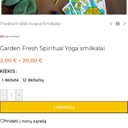
Pradžia
/
Indiški kvapai
/
Smilkalai
Garden Fresh Spiritual Yoga smilkalai
2,00
€
–
20,00
€
KIEKIS
1 dėžutė
12 dėžučių
-
+
Į KREPŠELĮ
Pridėti į norų sąrašą