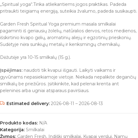
„Spiritual yoga“.Tinka atliekantiems jogos praktikas. Padeda
pritraukti teigiamą energiją, suteikia žvalumo, padeda susikaupti.
Garden Fresh Spiritual Yoga premium masala smilkalai
pagaminti iš geriausių žolelių, natūralios dervos, retos medienos,
išskirtinio kvapo gėlių, aromatinių aliejų ir egzotinių prieskonių.
Sudėtyje nėra sunkiųjų metalų ir kenksmingų chemikalų.
Dėžutėje yra 10-15 smilkalų (15 g.).
Įspėjimas:
naudoti tik kvapui išgauti. Laikyti vaikams ir
gyvūnams nepasiekiamoje vietoje. Niekada nepalikite degančių
smilkalų be priežiūros. Įsitikinkite, kad pelenai krenta ant
peleninės arba ugniai atsparaus paviršiaus.
Estimated delivery:
2026-08-11 – 2026-08-13
Produkto kodas:
N/A
Kategorija:
Smilkalai
Žymos:
Garden Fresh
,
Indiški smilkalai
,
Kvapai verslui
,
Namų