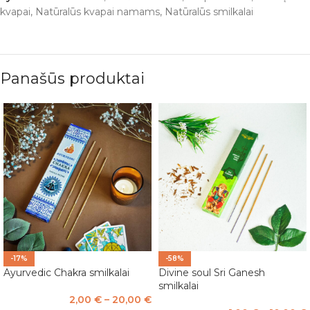
kvapai
,
Natūralūs kvapai namams
,
Natūralūs smilkalai
Panašūs produktai
-17%
-58%
Ayurvedic Chakra smilkalai
Divine soul Sri Ganesh
smilkalai
2,00
€
–
20,00
€