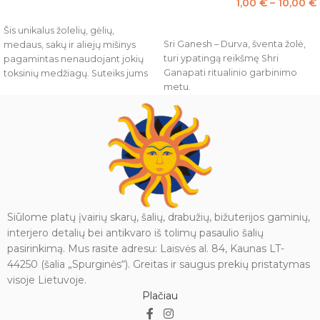
1,00
€
–
10,00
€
PASIRINKTI SAVYBES
PASIRINKTI SAVYBES
Šis unikalus žolelių, gėlių,
Sri Ganesh – Durva, šventa žolė,
medaus, sakų ir aliejų mišinys
turi ypatingą reikšmę Shri
pagamintas nenaudojant jokių
Ganapati ritualinio garbinimo
toksinių medžiagų. Suteiks jums
metu.
gaivos, įžemins ir sukurs jaukią
aplinką.
Dėžutėje yra 10-15 smilkalų (15 g.).
Dėžutėje yra 10-15 smilkalų (15 g.).
Įspėjimas
: naudoti tik kvapui
išgauti. Laikyti vaikams ir
Įspėjimas
: naudoti tik kvapui
gyvūnams nepasiekiamoje
išgauti. Laikyti vaikams ir
vietoje. Deginant, laikyti atokiai
gyvūnams nepasiekiamoje
nuo degių daiktų ir paviršių.
vietoje.
Niekada nepalikite degančių
Niekada nepalikite degančių
smilkalų be priežiūros. Įsitikinkite,
Siūlome platų įvairių skarų, šalių, drabužių, bižuterijos gaminių,
smilkalų be priežiūros. Įsitikinkite,
kad pelenai krenta ant peleninės
interjero detalių bei antikvaro iš tolimų pasaulio šalių
kad pelenai krenta ant
arba ugniai atsparaus paviršiaus.
pasirinkimą. Mus rasite adresu: Laisvės al. 84, Kaunas LT-
peleninės/smilkalinės arba ugniai
Deginti smilkalus vėdinamoje
44250 (šalia „Spurginės“). Greitas ir saugus prekių pristatymas
atsparaus paviršiaus.
aplinkoje.
visoje Lietuvoje.
Plačiau