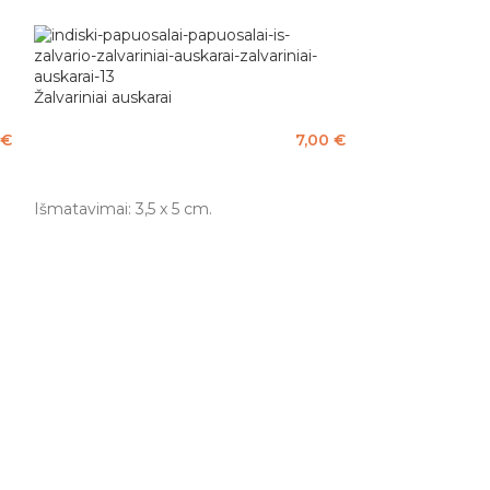
Žalvariniai auskarai
€
7,00
€
PASIRINKTI SAVYBES
Išmatavimai: 3,5 x 5 cm.
Žalvariniai auska
Į KREPŠELĮ
Išmatavimai: 7 x