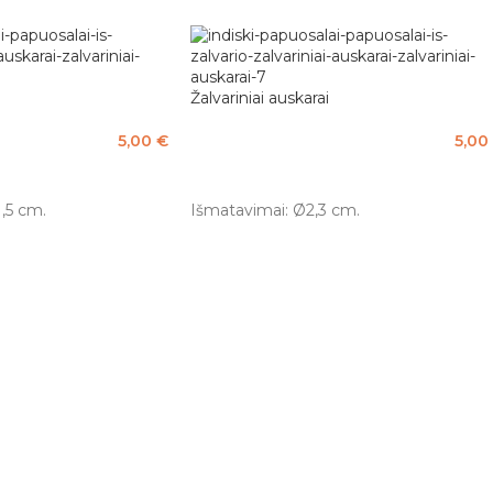
Žalvariniai auskarai
5,00
€
5,00
BES
PASIRINKTI SAVYBES
1,5 cm.
Išmatavimai: Ø2,3 cm.