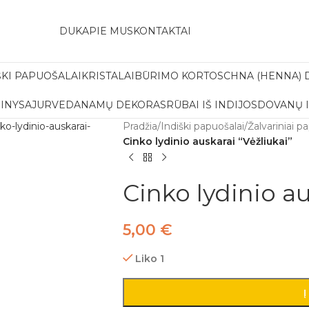
amas pristatymas į paštomatą apsiperkant už 30€!!
DUK
APIE MUS
KONTAKTAI
ŠKI PAPUOŠALAI
KRISTALAI
BŪRIMO KORTOS
CHNA (HENNA) 
INYS
AJURVEDA
NAMŲ DEKORAS
RŪBAI IŠ INDIJOS
DOVANŲ 
Pradžia
/
Indiški papuošalai
/
Žalvariniai p
Cinko lydinio auskarai “Vėžliukai”
Cinko lydinio au
5,00
€
Liko 1
Į