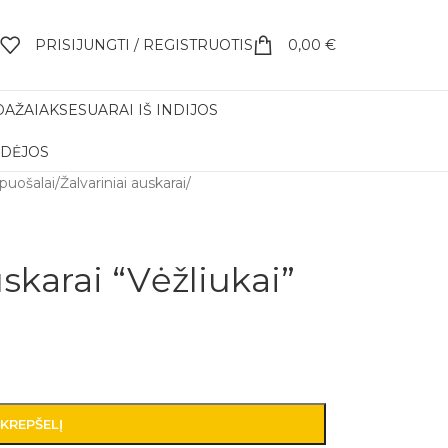
PRISIJUNGTI / REGISTRUOTIS
0,00
€
DAŽAI
AKSESUARAI IŠ INDIJOS
IDĖJOS
apuošalai
/
Žalvariniai auskarai
/
skarai “Vėžliukai”
 KREPŠELĮ