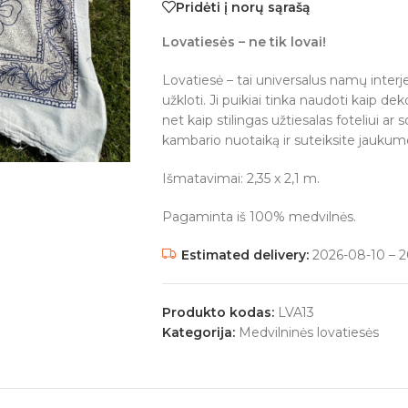
Pridėti į norų sąrašą
Lovatiesės – ne tik lovai!
Lovatiesė – tai universalus namų interjer
užkloti. Ji puikiai tinka naudoti kaip d
net kaip stilingas užtiesalas foteliui ar 
kambario nuotaiką ir suteiksite jaukumo
Išmatavimai: 2,35 x 2,1 m.
Pagaminta iš 100% medvilnės.
Estimated delivery:
2026-08-10 – 2
Produkto kodas:
LVA13
Kategorija:
Medvilninės lovatiesės