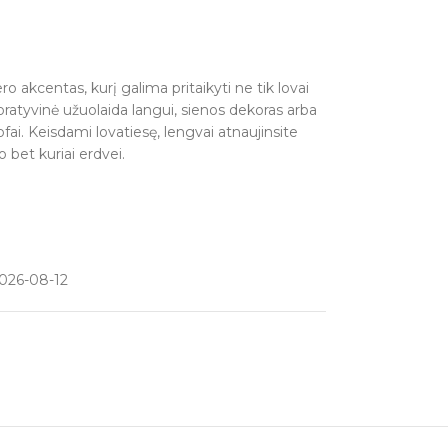
o akcentas, kurį galima pritaikyti ne tik lovai
ekoratyvinė užuolaida langui, sienos dekoras arba
sofai. Keisdami lovatiesę, lengvai atnaujinsite
 bet kuriai erdvei.
026-08-12