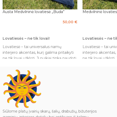
Austa Medvilninė lovatiesė „Buda”
Medvilninė lovatie
50,00
€
PASIRINKTI SAVYBES
Į KREPŠELĮ
Lovatiesės – ne tik lovai!
Lovatiesės – ne tik
Lovatiesė – tai universalus namų
Lovatiesė – tai un
interjero akcentas, kurį galima pritaikyti
interjero akcentas, 
ne tik lovai užkloti. Ji puikiai tinka naudoti
ne tik lovai užkloti.
kaip dekoratyvinė užuolaida langui,
kaip dekoratyvinė u
sienos dekoras arba net kaip stilingas
sienos dekoras arba
užtiesalas foteliui ar sofai. Keisdami
užtiesalas foteliui 
lovatiesę, lengvai atnaujinsite kambario
lovatiesę, lengvai 
nuotaiką ir suteiksite jaukumo bet kuriai
nuotaiką ir suteiks
erdvei.
erdvei.
Išmatavimai: 2,35 x 2,1 m.
Viengulė su Budos 
balta spalvos.
Pagaminta iš 100% medvilnės.
Siūlome platų įvairių skarų, šalių, drabužių, bižuterijos
Išmatavimai: 1,35 x 