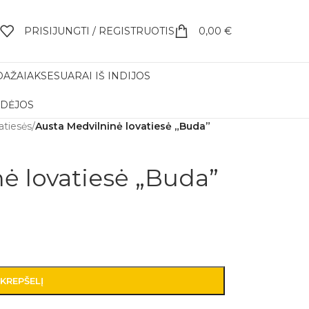
PRISIJUNGTI / REGISTRUOTIS
0,00
€
DAŽAI
AKSESUARAI IŠ INDIJOS
IDĖJOS
atiesės
/
Austa Medvilninė lovatiesė „Buda”
ė lovatiesė „Buda”
 KREPŠELĮ