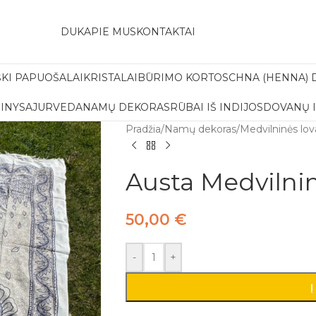
amas pristatymas į paštomatą apsiperkant už 30€!!
DUK
APIE MUS
KONTAKTAI
ŠKI PAPUOŠALAI
KRISTALAI
BŪRIMO KORTOS
CHNA (HENNA) 
INYS
AJURVEDA
NAMŲ DEKORAS
RŪBAI IŠ INDIJOS
DOVANŲ 
Pradžia
/
Namų dekoras
/
Medvilninės lov
Austa Medvilnin
50,00
€
-
+
Į