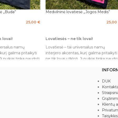
sė „Buda”
Medvilninė lovatiesė „Jogos Medis”
25,00
€
25,00
Į KREPŠELĮ
 lovai!
Lovatiesės – ne tik lovai!
iversalus namų
Lovatiesė – tai universalus namų
kurį galima pritaikyti
interjero akcentas, kurį galima pritaikyti
 Ji puikiai tinka naudoti
ne tik lovai užkloti. Ji puikiai tinka naudo
žuolaida langui,
kaip dekoratyvinė užuolaida langui,
INFOR
 net kaip stilingas
sienos dekoras arba net kaip stilingas
ar sofai. Keisdami
užtiesalas foteliui ar sofai. Keisdami
DUK
atnaujinsite kambario
lovatiesę, lengvai atnaujinsite kambario
Kontakta
ite jaukumo bet kuriai
nuotaiką ir suteiksite jaukumo bet kuria
Straipsni
erdvei.
Grąžini
atvaizdu. Juoda ir
Viengulė su Jogos medžio atvaizdu.
Klientų a
Privatum
Dažyta batikiniu būdu, tad visos
Taisyklės
2,1 m.
lovatiesės yra skirtingos, tačiau spalvų