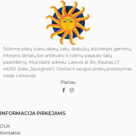
dekoratyvinė užuolaida langui,
dekoratyvinė užuolaida langui,
sienos dekoras arba net kaip
sienos dekoras arba net kaip
stilingas užtiesalas foteliui ar
stilingas užtiesalas foteliui ar
sofai. Keisdami lovatiesę, lengvai
sofai. Keisdami lovatiesę, lengvai
atnaujinsite kambario nuotaiką ir
atnaujinsite kambario nuotaiką ir
suteiksite jaukumo bet kuriai
suteiksite jaukumo bet kuriai
erdvei.
erdvei.
Dažyta batikiniu būdu, tad visos
Viengulė su Budos atvaizdu.
Siūlome platų įvairių skarų, šalių, drabužių, bižuterijos gaminių,
lovatiesės yra skirtingos, tačiau
Juoda ir balta spalvos.
interjero detalių bei antikvaro iš tolimų pasaulio šalių
spalvų gama bus panaši.
pasirinkimą. Mus rasite adresu: Laisvės al. 84, Kaunas LT-
Išmatavimai: 1,35 x 2,1 m.
44250 (šalia „Spurginės“). Greitas ir saugus prekių pristatymas
Pagaminta iš 100% medvilnės.
Pagaminta iš 100% medvilnės.
visoje Lietuvoje.
Plačiau
INFORMACIJA PIRKĖJAMS
DUK
Kontaktai