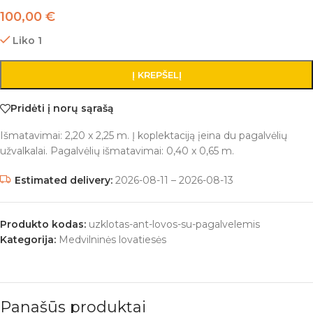
100,00
€
Liko 1
Į KREPŠELĮ
Pridėti į norų sąrašą
Išmatavimai: 2,20 x 2,25 m. Į koplektaciją įeina du pagalvėlių
užvalkalai. Pagalvėlių išmatavimai: 0,40 x 0,65 m.
Estimated delivery:
2026-08-11 – 2026-08-13
Produkto kodas:
uzklotas-ant-lovos-su-pagalvelemis
Kategorija:
Medvilninės lovatiesės
Panašūs produktai