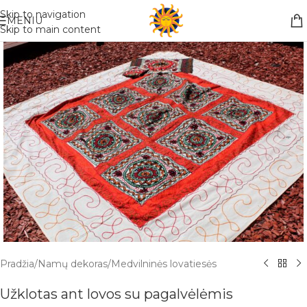
Nemokamas pristatymas į paštomatą apsiperkant už 30€!!
Skip to navigation
MENIU
Skip to main content
Pradžia
/
Namų dekoras
/
Medvilninės lovatiesės
Užklotas ant lovos su pagalvėlėmis