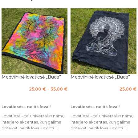
Medvilninė lovatiesė „Buda”
Medvilninė lovatiesė „Buda”
25,00
€
–
35,00
€
25,00
€
PASIRINKTI SAVYBES
Į KREPŠELĮ
Lovatiesės – ne tik lovai!
Lovatiesės – ne tik lovai!
Lovatiesė – tai universalus namų
Lovatiesė – tai universalus namų
interjero akcentas, kurį galima
interjero akcentas, kurį galima
pritaikyti ne tik lovai užkloti. Ji
pritaikyti ne tik lovai užkloti. Ji
puikiai tinka naudoti kaip
puikiai tinka naudoti kaip