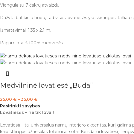
Viengulė su 7 čakrų atvaizdu.
Dažyta batikiniu būdu, tad visos lovatiesės yra skirtingos, tačiau
Išmatavimai: 1,35 x 2,1 m.
Pagaminta iš 100% medvilnės.
Medvilninė lovatiesė „Buda”
25,00
€
–
35,00
€
Pasirinkti savybes
Lovatiesės – ne tik lovai!
Lovatiesė – tai universalus namų interjero akcentas, kurį galima pri
kaip stilingas užtiesalas foteliui ar sofai. Keisdami lovatiesę, len