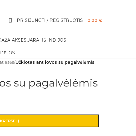
PRISIJUNGTI / REGISTRUOTIS
0,00
€
DAŽAI
AKSESUARAI IŠ INDIJOS
IDĖJOS
atiesės
/
Užklotas ant lovos su pagalvėlėmis
vos su pagalvėlėmis
 KREPŠELĮ