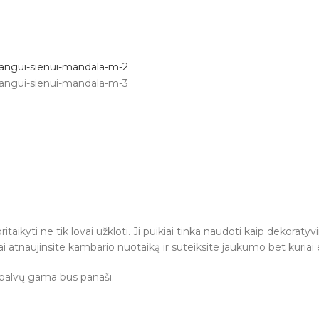
taikyti ne tik lovai užkloti. Ji puikiai tinka naudoti kaip dekoraty
gvai atnaujinsite kambario nuotaiką ir suteiksite jaukumo bet kuriai 
 spalvų gama bus panaši.