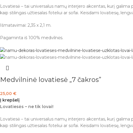
Lovatiesė – tai universalus namų interjero akcentas, kurį galima pri
kaip stilingas užtiesalas foteliui ar sofai. Keisdami lovatiesę, len
Išmatavimai: 2,35 x 2,1 m.
Pagaminta iš 100% medvilnės.
Medvilninė lovatiesė „7 čakros”
25,00
€
Į krepšelį
Lovatiesės – ne tik lovai!
Lovatiesė – tai universalus namų interjero akcentas, kurį galima pri
kaip stilingas užtiesalas foteliui ar sofai. Keisdami lovatiesę, len