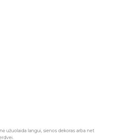
vinė užuolaida langui, sienos dekoras arba net
erdvei.