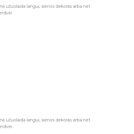
vinė užuolaida langui, sienos dekoras arba net
erdvei.
vinė užuolaida langui, sienos dekoras arba net
erdvei.