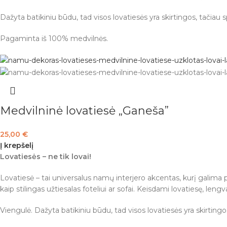
Dažyta batikiniu būdu, tad visos lovatiesės yra skirtingos, tačiau
Pagaminta iš 100% medvilnės.
Medvilninė lovatiesė „Ganeša”
25,00
€
Į krepšelį
Lovatiesės – ne tik lovai!
Lovatiesė – tai universalus namų interjero akcentas, kurį galima pri
kaip stilingas užtiesalas foteliui ar sofai. Keisdami lovatiesę, len
Viengulė. Dažyta batikiniu būdu, tad visos lovatiesės yra skirting