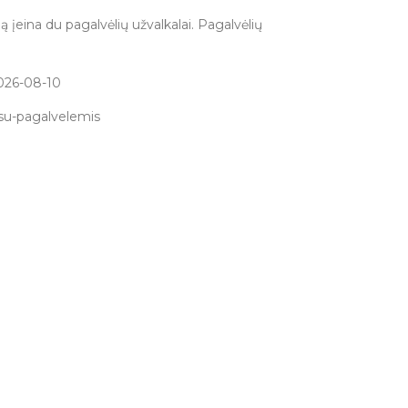
ą įeina du pagalvėlių užvalkalai. Pagalvėlių
026-08-10
-su-pagalvelemis