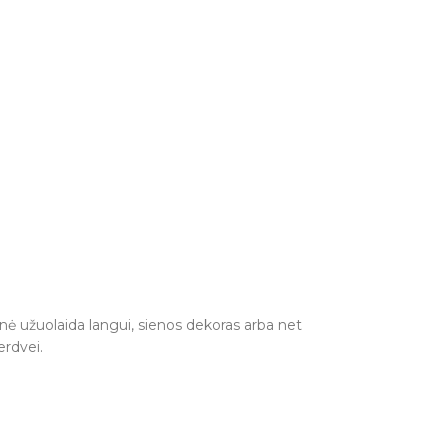
vinė užuolaida langui, sienos dekoras arba net
erdvei.