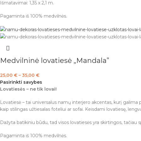
Išmatavimai: 1,35 x 2,1 m.
Pagaminta iš 100% medvilnės.
Medvilninė lovatiesė „Mandala”
25,00
€
–
35,00
€
Pasirinkti savybes
Lovatiesės – ne tik lovai!
Lovatiesė – tai universalus namų interjero akcentas, kurį galima pri
kaip stilingas užtiesalas foteliui ar sofai. Keisdami lovatiesę, len
Dažyta batikiniu būdu, tad visos lovatiesės yra skirtingos, tačiau
Pagaminta iš 100% medvilnės.