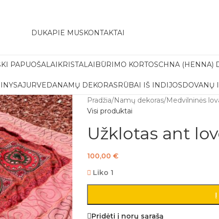
amas pristatymas į paštomatą apsiperkant už 30€!!
DUK
APIE MUS
KONTAKTAI
ŠKI PAPUOŠALAI
KRISTALAI
BŪRIMO KORTOS
CHNA (HENNA) 
INYS
AJURVEDA
NAMŲ DEKORAS
RŪBAI IŠ INDIJOS
DOVANŲ 
Pradžia
/
Namų dekoras
/
Medvilninės lov
Visi produktai
Užklotas ant lo
100,00
€
Liko 1
Į
Pridėti į norų sąrašą