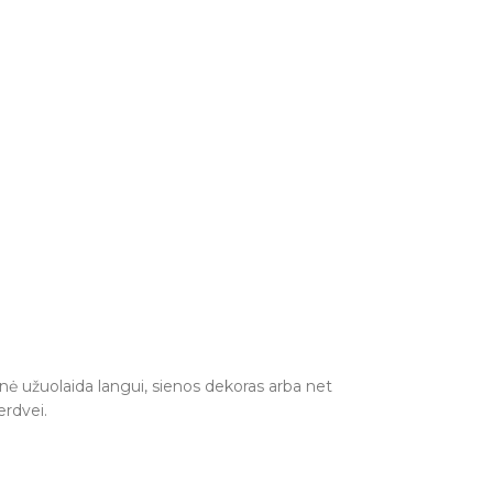
vinė užuolaida langui, sienos dekoras arba net
erdvei.