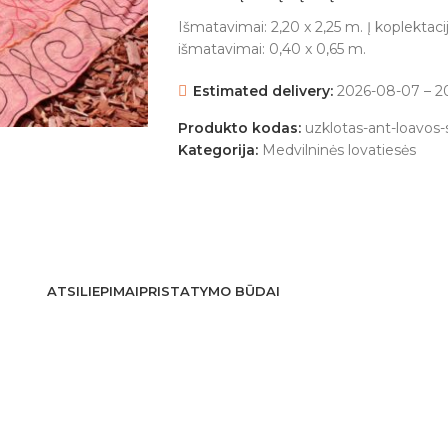
Išmatavimai: 2,20 x 2,25 m. Į koplektacij
išmatavimai: 0,40 x 0,65 m.
Estimated delivery:
2026-08-07 – 2
Produkto kodas:
uzklotas-ant-loavos
Kategorija:
Medvilninės lovatiesės
ATSILIEPIMAI
PRISTATYMO BŪDAI