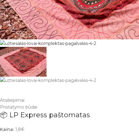
Atsiliepimai
Pristatymo būdai
📦 LP Express paštomatas
Kaina:
1,8€