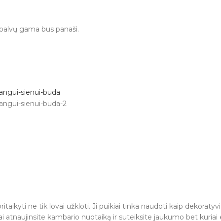
 spalvų gama bus panaši.
taikyti ne tik lovai užkloti. Ji puikiai tinka naudoti kaip dekoraty
gvai atnaujinsite kambario nuotaiką ir suteiksite jaukumo bet kuriai 