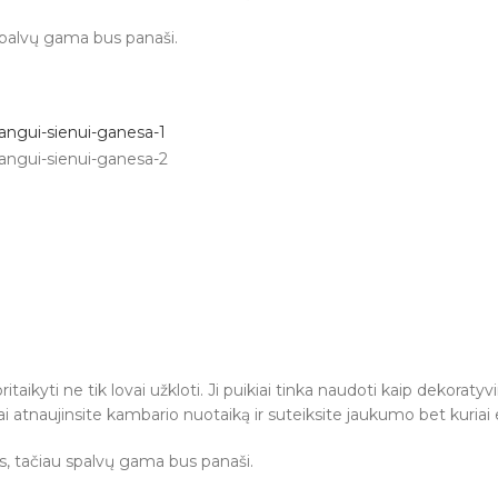
 spalvų gama bus panaši.
taikyti ne tik lovai užkloti. Ji puikiai tinka naudoti kaip dekoraty
gvai atnaujinsite kambario nuotaiką ir suteiksite jaukumo bet kuriai 
os, tačiau spalvų gama bus panaši.