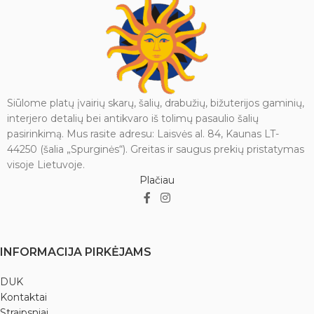
saugančia pasaulį nuo
neteisybės, chaoso ir neigiamos
energijos. Jos atvaizdas primena
apie ryžtą, pasitikėjimą savimi ir
gebėjimą įveikti gyvenimo
iššūkius išlaikant vidinę
pusiausvyrą. Tikima, kad Durgos
Siūlome platų įvairių skarų, šalių, drabužių, bižuterijos gaminių,
statulėlė namuose ar darbo
erdvėje suteikia apsaugos,
interjero detalių bei antikvaro iš tolimų pasaulio šalių
stiprybės ir stabilumo pojūtį,
pasirinkimą. Mus rasite adresu: Laisvės al. 84, Kaunas LT-
skatina drąsą bei dvasinį tvirtumą.
44250 (šalia „Spurginės“). Greitas ir saugus prekių pristatymas
Tai prasminga dovana
visoje Lietuvoje.
vertinantiems Indijos kultūrą,
Plačiau
dvasinę simboliką ir vidinės galios
idėją.
Svoris: 0,35 kg.
Išmatavimai: 7,5 x 4 x 11 cm.
INFORMACIJA PIRKĖJAMS
DUK
Kontaktai
Straipsniai