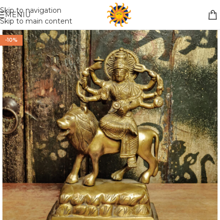
Nemokamas pristatymas į paštomatą apsiperkant už 30€!!
Skip to navigation
MENIU
Skip to main content
-10%