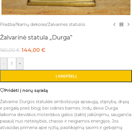
Pradžia
/
Namų dekoras
/
Žalvarinės statulos
Žalvarinė statula „Durga”
144,00
€
160,00
€
-
+
Į KREPŠELĮ
Pridėti į norų sąrašą
Žalvarinė Durgos statulėlė simbolizuoja apsaugą, stiprybę, drąsą
ir pergalę prieš blogį bei vidines baimes. Indų deivė Durga
laikoma dieviškos moteriškos galios (šakti) įsikūnijimu, saugančia
pasaulį nuo neteisybės, chaoso ir neigiamos energijos. Jos
atvaizdas primena apie ryžtą, pasitikėjimą savimi ir gebėjimą