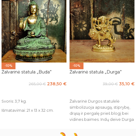
-10%
-10%
Žalvarinė statula „Buda”
Žalvarinė statula „Durga”
238,50
€
35,10
€
265,00
€
39,00
€
Į KREPŠELĮ
Į KREPŠELĮ
Svoris: 3,7 kg.
Žalvarinė Durgos statulėlė
simbolizuoja apsaugą, stiprybę,
Išmatavimai: 21 x 13 x 32 cm.
drąsą ir pergalę prieš blogį bei
vidines baimes. Indų deivė Durga
laikoma dieviškos moteriškos
galios (šakti) įsikūnijimu,