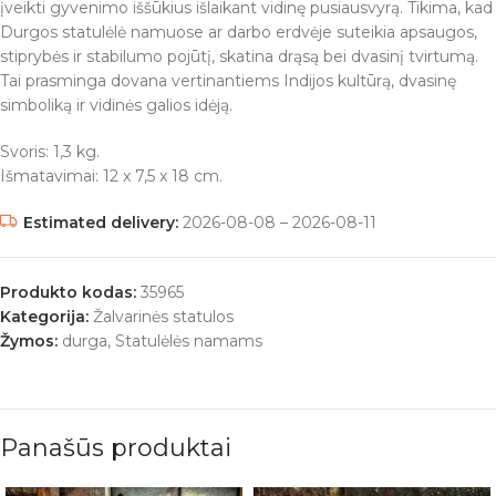
įveikti gyvenimo iššūkius išlaikant vidinę pusiausvyrą. Tikima, kad
Durgos statulėlė namuose ar darbo erdvėje suteikia apsaugos,
stiprybės ir stabilumo pojūtį, skatina drąsą bei dvasinį tvirtumą.
Tai prasminga dovana vertinantiems Indijos kultūrą, dvasinę
simboliką ir vidinės galios idėją.
Svoris: 1,3 kg.
Išmatavimai: 12 x 7,5 x 18 cm.
Estimated delivery:
2026-08-08 – 2026-08-11
Produkto kodas:
35965
Kategorija:
Žalvarinės statulos
Žymos:
durga
,
Statulėlės namams
Panašūs produktai