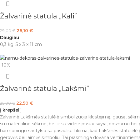
Žalvarinė statula „Kali”
26,10
€
29,00
€
Daugiau
0,3 kg. 5 x 3 x 11 cm
-10%
Žalvarinė statula „Lakšmi”
22,50
€
25,00
€
Į krepšelį
Žalvarinė Lakšmės statulėlė simbolizuoja klestėjimą, gausą, sėkm
su materialine sėkme, bet ir su vidine pusiausvyra, dosnumu bei g
harmoningo santykio su pasauliu. Tikima, kad Lakšmės statulėlė į 
gerovės bei laimės simboliu. Tai prasminga dovana vertinantiems