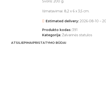
Svoris: 200 g.
Išmatavimai: 8,2 x 6 x 3,5 cm.
Estimated delivery:
2026-08-10 – 2
Produkto kodas:
391
Kategorija:
Žalvarinės statulos
ATSILIEPIMAI
PRISTATYMO BŪDAI