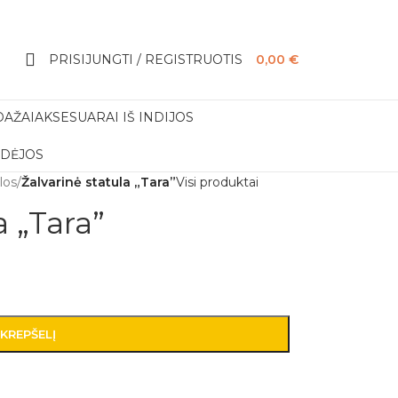
PRISIJUNGTI / REGISTRUOTIS
0,00
€
DAŽAI
AKSESUARAI IŠ INDIJOS
IDĖJOS
los
/
Žalvarinė statula „Tara”
Visi produktai
a „Tara”
 KREPŠELĮ