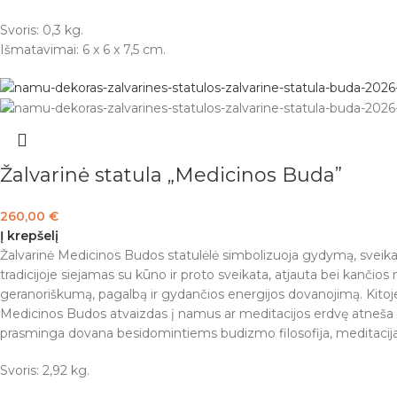
Svoris: 0,3 kg.
Išmatavimai: 6 x 6 x 7,5 cm.
Žalvarinė statula „Medicinos Buda”
260,00
€
Į krepšelį
Žalvarinė Medicinos Budos statulėlė simbolizuoja gydymą, sveika
tradicijoje siejamas su kūno ir proto sveikata, atjauta bei kanči
geranoriškumą, pagalbą ir gydančios energijos dovanojimą. Kitoje 
Medicinos Budos atvaizdas į namus ar meditacijos erdvę atneša ram
prasminga dovana besidomintiems budizmo filosofija, meditacija i
Svoris: 2,92 kg.