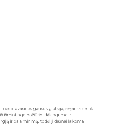
imės ir dvasinės gausos globėja, siejama ne tik
iš išmintingo požiūrio, dėkingumo ir
iją ir palaiminimą, todėl ji dažnai laikoma