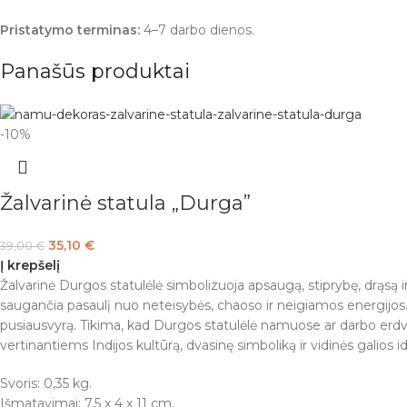
Pristatymo terminas:
4–7 darbo dienos.
Panašūs produktai
-10%
Žalvarinė statula „Durga”
35,10
€
39,00
€
Į krepšelį
Žalvarinė Durgos statulėlė simbolizuoja apsaugą, stiprybę, drąsą i
saugančia pasaulį nuo neteisybės, chaoso ir neigiamos energijos. 
pusiausvyrą. Tikima, kad Durgos statulėlė namuose ar darbo erdvėj
vertinantiems Indijos kultūrą, dvasinę simboliką ir vidinės galios id
Svoris: 0,35 kg.
Išmatavimai: 7,5 x 4 x 11 cm.