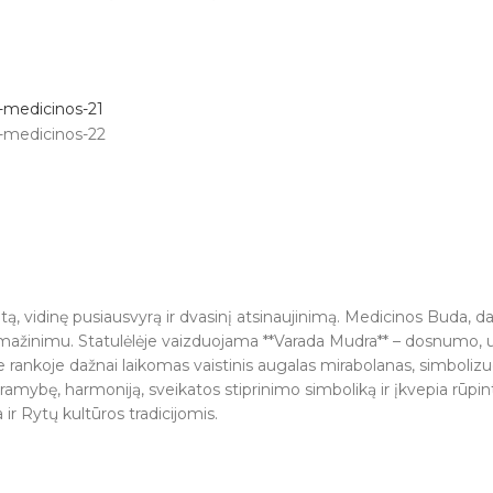
tą, vidinę pusiausvyrą ir dvasinį atsinaujinimą. Medicinos Buda
os mažinimu. Statulėlėje vaizduojama **Varada Mudra** – dosnumo, 
rankoje dažnai laikomas vaistinis augalas mirabolanas, simbolizuo
ybę, harmoniją, sveikatos stiprinimo simboliką ir įkvepia rūpintis
r Rytų kultūros tradicijomis.