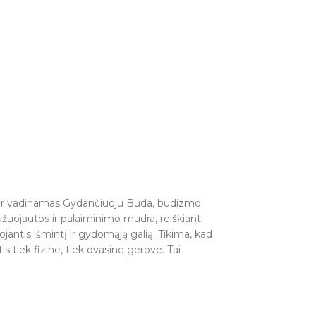
, dar vadinamas Gydančiuoju Buda, budizmo
užuojautos ir palaiminimo mudra, reiškianti
jantis išmintį ir gydomąją galią. Tikima, kad
 tiek fizine, tiek dvasine gerove. Tai