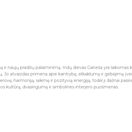
ą ir naujų pradžių palaiminimą. Indų dievas Ganeša yra laikomas kl
ų. Jo atvaizdas primena apie kantrybę, atkaklumą ir gebėjimą įvei
erovę, harmoniją, sėkmę ir pozityvią energiją, todėl ji dažnai pa
os kultūrą, dvasingumą ir simbolines interjero puošmenas.