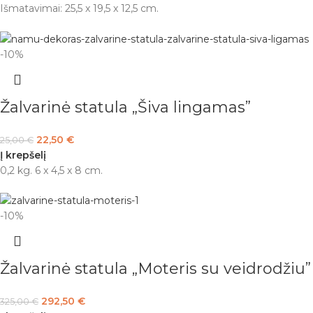
Išmatavimai: 25,5 x 19,5 x 12,5 cm.
-10%
Žalvarinė statula „Šiva lingamas”
22,50
€
25,00
€
Į krepšelį
0,2 kg. 6 x 4,5 x 8 cm.
-10%
Žalvarinė statula „Moteris su veidrodžiu”
292,50
€
325,00
€