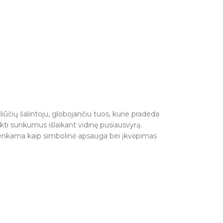
iūčių šalintoju, globojančiu tuos, kurie pradeda
kti sunkumus išlaikant vidinę pusiausvyrą.
sirenkama kaip simbolinė apsauga bei įkvėpimas