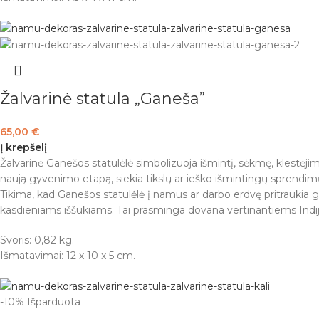
Žalvarinė statula „Ganeša”
65,00
€
Į krepšelį
Žalvarinė Ganešos statulėlė simbolizuoja išmintį, sėkmę, klestėjim
naują gyvenimo etapą, siekia tikslų ar ieško išmintingų sprendim
Tikima, kad Ganešos statulėlė į namus ar darbo erdvę pritraukia g
kasdieniams iššūkiams. Tai prasminga dovana vertinantiems Indij
Svoris: 0,82 kg.
Išmatavimai: 12 x 10 x 5 cm.
-10%
Išparduota