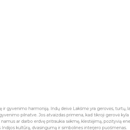
ę ir gyvenimo harmoniją. Indų deivė Lakšmė yra gerovės, turtų, la
yvenimo pilnatve. Jos atvaizdas primena, kad tikroji gerovė kyla 
namus ar darbo erdvę pritraukia sėkmę, klestėjimą, pozityvią energ
 Indijos kultūrą, dvasingumą ir simbolines interjero puošmenas.