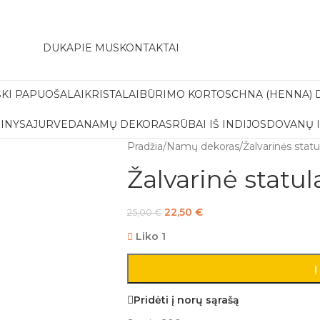
amas pristatymas į paštomatą apsiperkant už 30€!!
DUK
APIE MUS
KONTAKTAI
ŠKI PAPUOŠALAI
KRISTALAI
BŪRIMO KORTOS
CHNA (HENNA) 
INYS
AJURVEDA
NAMŲ DEKORAS
RŪBAI IŠ INDIJOS
DOVANŲ 
Pradžia
/
Namų dekoras
/
Žalvarinės statu
Žalvarinė statul
22,50
€
25,00
€
Liko 1
Į
Pridėti į norų sąrašą