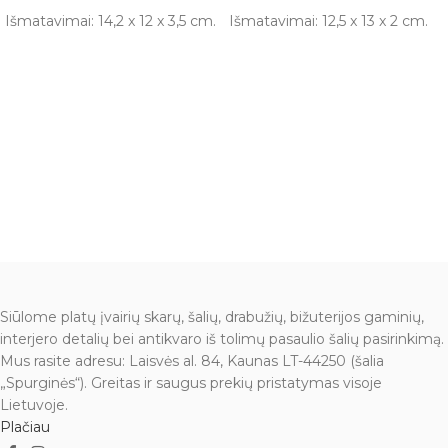
Išmatavimai: 14,2 x 12 x 3,5 cm.
Išmatavimai: 12,5 x 13 x 2 cm.
Siūlome platų įvairių skarų, šalių, drabužių, bižuterijos gaminių,
interjero detalių bei antikvaro iš tolimų pasaulio šalių pasirinkimą.
Mus rasite adresu: Laisvės al. 84, Kaunas LT-44250 (šalia
„Spurginės“). Greitas ir saugus prekių pristatymas visoje
Lietuvoje.
Plačiau