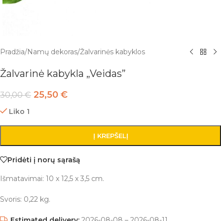
Pradžia
/
Namų dekoras
/
Žalvarinės kabyklos
Žalvarinė kabykla „Veidas”
25,50
€
30,00
€
Liko 1
Į KREPŠELĮ
Pridėti į norų sąrašą
Išmatavimai: 10 x 12,5 x 3,5 cm.
Svoris: 0,22 kg.
Estimated delivery:
2026-08-08 – 2026-08-11