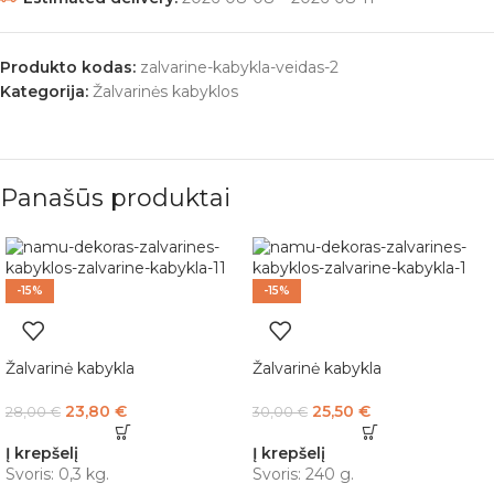
Produkto kodas:
zalvarine-kabykla-veidas-2
Kategorija:
Žalvarinės kabyklos
Panašūs produktai
-15%
-15%
Žalvarinė kabykla
Žalvarinė kabykla
23,80
€
25,50
€
28,00
€
30,00
€
Į krepšelį
Į krepšelį
Svoris: 0,3 kg.
Svoris: 240 g.