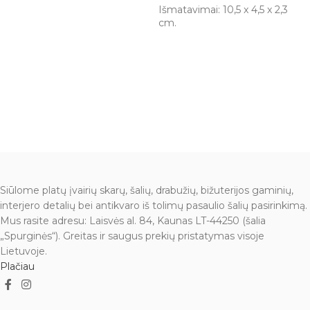
Išmatavimai: 10,5 x 4,5 x 2,3
cm.
Siūlome platų įvairių skarų, šalių, drabužių, bižuterijos gaminių,
interjero detalių bei antikvaro iš tolimų pasaulio šalių pasirinkimą.
Mus rasite adresu: Laisvės al. 84, Kaunas LT-44250 (šalia
„Spurginės“). Greitas ir saugus prekių pristatymas visoje
Lietuvoje.
Plačiau