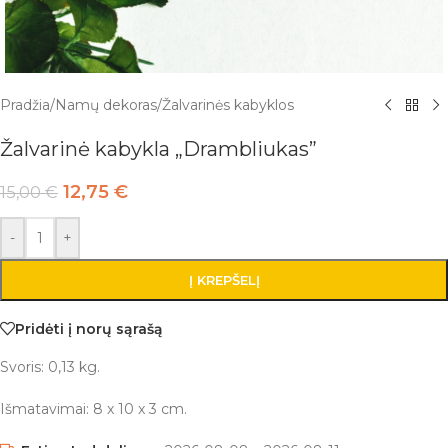
Pradžia
/
Namų dekoras
/
Žalvarinės kabyklos
Žalvarinė kabykla „Drambliukas”
12,75
€
15,00
€
-
+
Į KREPŠELĮ
Pridėti į norų sąrašą
Svoris: 0,13 kg.
Išmatavimai: 8 x 10 x 3 cm.