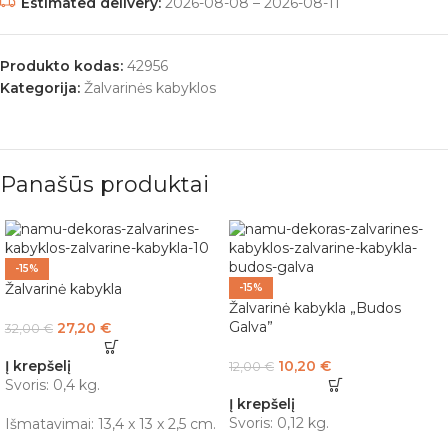
Estimated delivery:
2026-08-08 – 2026-08-11
Produkto kodas:
42956
Kategorija:
Žalvarinės kabyklos
Panašūs produktai
-15%
Žalvarinė kabykla
-15%
Žalvarinė kabykla „Budos
Galva”
27,20
€
32,00
€
Į krepšelį
10,20
€
12,00
€
Svoris: 0,4 kg.
Į krepšelį
Svoris: 0,12 kg.
Išmatavimai: 13,4 x 13 x 2,5 cm.