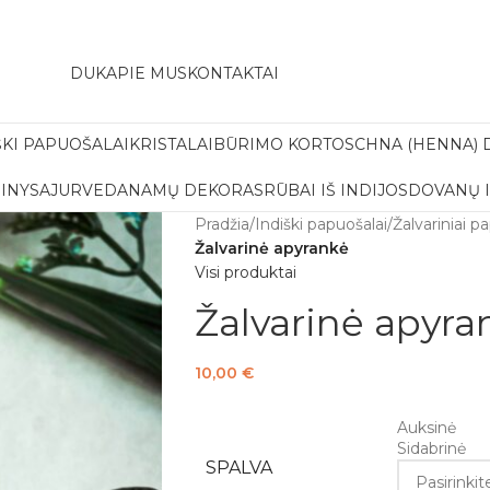
amas pristatymas į paštomatą apsiperkant už 30€!!
DUK
APIE MUS
KONTAKTAI
ŠKI PAPUOŠALAI
KRISTALAI
BŪRIMO KORTOS
CHNA (HENNA) 
INYS
AJURVEDA
NAMŲ DEKORAS
RŪBAI IŠ INDIJOS
DOVANŲ 
Pradžia
/
Indiški papuošalai
/
Žalvariniai p
Žalvarinė apyrankė
Visi produktai
Žalvarinė apyra
10,00
€
Auksinė
Sidabrinė
SPALVA