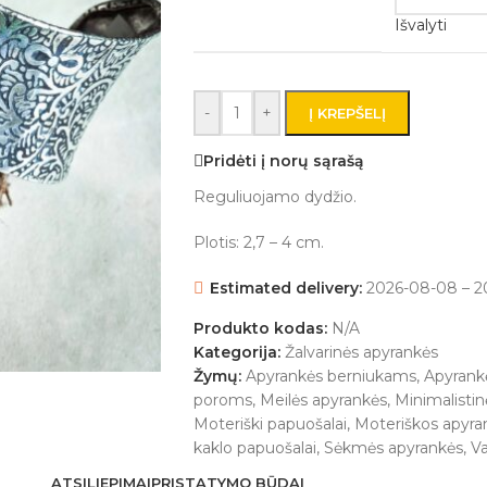
Išvalyti
-
+
Į KREPŠELĮ
Pridėti į norų sąrašą
Reguliuojamo dydžio.
Plotis: 2,7 – 4 cm.
Estimated delivery:
2026-08-08 – 2
Produkto kodas:
N/A
Kategorija:
Žalvarinės apyrankės
Žymų:
Apyrankės berniukams
,
Apyrank
poroms
,
Meilės apyrankės
,
Minimalisti
Moteriški papuošalai
,
Moteriškos apyra
kaklo papuošalai
,
Sėkmės apyrankės
,
Va
ATSILIEPIMAI
PRISTATYMO BŪDAI