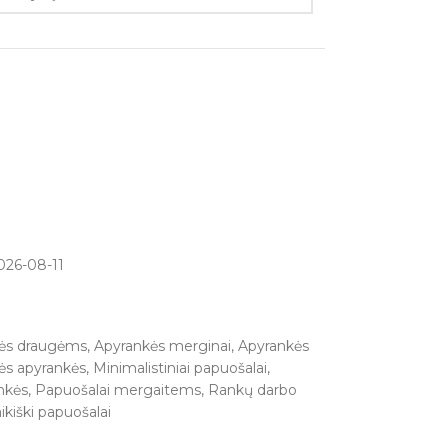
026-08-11
ės draugėms
,
Apyrankės merginai
,
Apyrankės
nės apyrankės
,
Minimalistiniai papuošalai
,
nkės
,
Papuošalai mergaitems
,
Rankų darbo
ikiški papuošalai