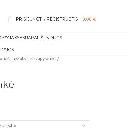
PRISIJUNGTI / REGISTRUOTIS
0,00
€
DAŽAI
AKSESUARAI IŠ INDIJOS
IDĖJOS
apuošalai
/
Žalvarinės apyrankės
/
nkė