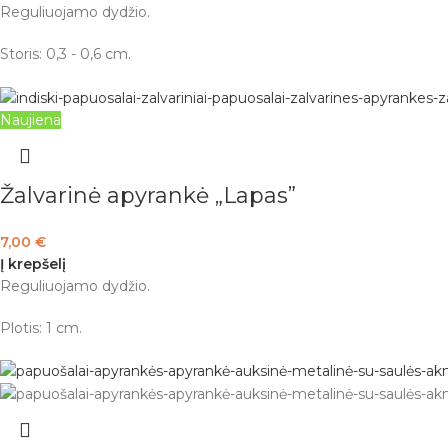
Reguliuojamo dydžio.
Storis: 0,3 - 0,6 cm.
Naujiena
Žalvarinė apyrankė „Lapas”
7,00
€
Į krepšelį
Reguliuojamo dydžio.
Plotis: 1 cm.