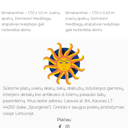
Į KREPŠELĮ
Į KREPŠELĮ
Išmatavimai: ~ 1,70 x 1,0 m. Įvairių
Išmatavimai: ~ 1,70 x 0,45 m.
spalvų. Dėmesio! Medžiagų
Įvairių spalvų. Dėmesio!
atspalviai realybėje gali
Medžiagų atspalviai realybėje
neženkliai skirtis.
gali neženkliai skirtis.
100 % Natūralus šilkas.
100 % Natūralus šilkas.
Siūlome platų įvairių skarų, šalių, drabužių, bižuterijos gaminių,
interjero detalių bei antikvaro iš tolimų pasaulio šalių
pasirinkimą. Mus rasite adresu: Laisvės al. 84, Kaunas LT-
44250 (šalia „Spurginės“). Greitas ir saugus prekių pristatymas
visoje Lietuvoje.
Plačiau