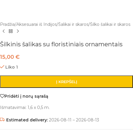
Pradžia
/
Aksesuarai iš Indijos
/
Šalikai ir skaros
/
Šilko šalikai ir skaros
Šilkinis šalikas su floristiniais ornamentais
15,00
€
Liko 1
Į KREPŠELĮ
Pridėti į norų sąrašą
Išmatavimai: 1,6 x 0,5 m.
Estimated delivery:
2026-08-11 – 2026-08-13