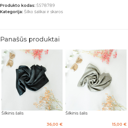
Produkto kodas:
ŠS78789
Kategorija:
Šilko šalikai ir skaros
Panašūs produktai
Šilkinis šalis
Šilkinis šalis
36,00
€
15,00
€