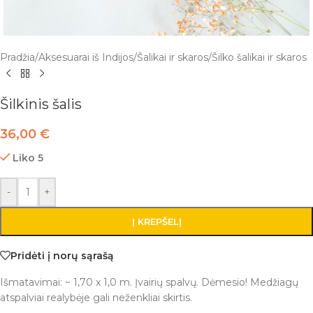
Pradžia
/
Aksesuarai iš Indijos
/
Šalikai ir skaros
/
Šilko šalikai ir skaros
Šilkinis šalis
36,00
€
Liko 5
-
+
Į KREPŠELĮ
Pridėti į norų sąrašą
Išmatavimai: ~ 1,70 x 1,0 m. Įvairių spalvų. Dėmesio! Medžiagų
atspalviai realybėje gali neženkliai skirtis.