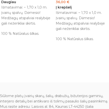
Daugiau
36,00
€
Išmatavimai: ~ 1,70 x 1,0 m.
Į krepšelį
Įvairių spalvų. Dėmesio!
Išmatavimai: ~ 1,70 x 1,0 m.
Medžiagų atspalviai realybėje
Įvairių spalvų. Dėmesio!
gali neženkliai skirtis.
Medžiagų atspalviai realybėje
gali neženkliai skirtis.
100 % Natūralus šilkas.
100 % Natūralus šilkas.
Siūlome platų įvairių skarų, šalių, drabužių, bižuterijos gaminių,
interjero detalių bei antikvaro iš tolimų pasaulio šalių pasirinkimą.
Mus rasite adresu: Laisvės al. 84, Kaunas LT-44250 (šalia