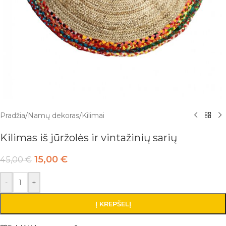
Pradžia
/
Namų dekoras
/
Kilimai
Kilimas iš jūržolės ir vintažinių sarių
15,00
€
45,00
€
-
+
Į KREPŠELĮ