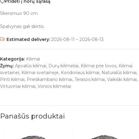
Pridėti į norų sąrašą
Skersmuo 90 cm.
Spalvynas gali skirtis.
Estimated delivery:
2026-08-11 – 2026-08-13
Kategorija:
Kilimai
Žymų:
Apvalūs kilimai
,
Durų kilimeliai
,
Kilimai prie lovos
,
Kilimai
svetainei
,
Kilimai svetaineje
,
Koridoriaus kilimai
,
Naturalūs kilimai
,
Pinti kilimai
,
Prieškambario kilimai
,
Terasos kilimai
,
Vaikiški kilimai
,
Virtuviniai kilimai
,
Vonios kilimeliai
Panašūs produktai