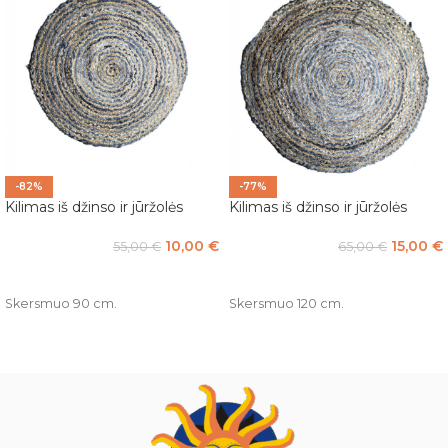
-82%
-77%
Kilimas iš džinso ir jūržolės
Kilimas iš džinso ir jūržolės
10,00
€
15,00
€
55,00
€
65,00
€
Į KREPŠELĮ
Į KREPŠELĮ
Skersmuo 90 cm.
Skersmuo 120 cm.