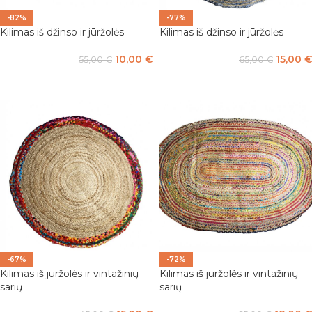
-82%
-77%
Kilimas iš džinso ir jūržolės
Kilimas iš džinso ir jūržolės
10,00
€
15,00
€
55,00
€
65,00
€
Į KREPŠELĮ
Į KREPŠELĮ
-67%
-72%
Kilimas iš jūržolės ir vintažinių
Kilimas iš jūržolės ir vintažinių
sarių
sarių