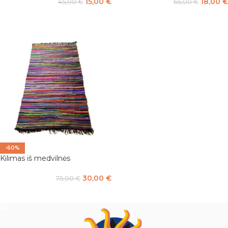
15,00
€
18,00
€
45,00
€
65,00
€
Į KREPŠELĮ
Į KREPŠELĮ
-60%
Kilimas iš medvilnės
30,00
€
75,00
€
Į KREPŠELĮ