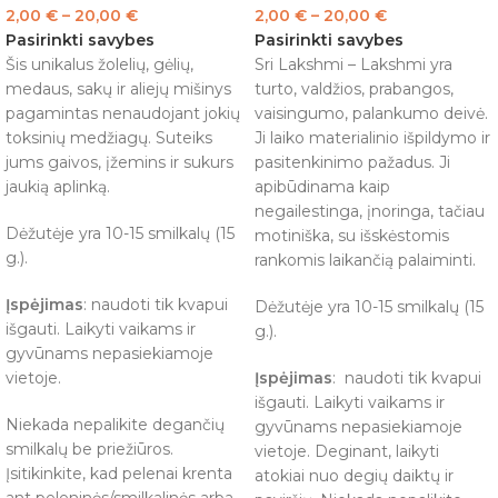
2,00
€
–
20,00
€
2,00
€
–
20,00
€
Pasirinkti savybes
Pasirinkti savybes
Šis unikalus žolelių, gėlių,
Sri Lakshmi – Lakshmi yra
medaus, sakų ir aliejų mišinys
turto, valdžios, prabangos,
pagamintas nenaudojant jokių
vaisingumo, palankumo deivė.
toksinių medžiagų. Suteiks
Ji laiko materialinio išpildymo ir
jums gaivos, įžemins ir sukurs
pasitenkinimo pažadus. Ji
jaukią aplinką.
apibūdinama kaip
negailestinga, įnoringa, tačiau
Dėžutėje yra 10-15 smilkalų (15
motiniška, su išskėstomis
g.).
rankomis laikančią palaiminti.
Įspėjimas
: naudoti tik kvapui
Dėžutėje yra 10-15 smilkalų (15
išgauti. Laikyti vaikams ir
g.).
gyvūnams nepasiekiamoje
vietoje.
Įspėjimas
: naudoti tik kvapui
išgauti. Laikyti vaikams ir
Niekada nepalikite degančių
gyvūnams nepasiekiamoje
smilkalų be priežiūros.
vietoje. Deginant, laikyti
Įsitikinkite, kad pelenai krenta
atokiai nuo degių daiktų ir