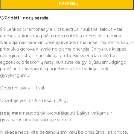
Į KREPŠELĮ
Pridėti į norų sąrašą
Šri Lankos cinamonas yra šiltas, aštrus ir subtiliai saldus – tai
aromatas, kuris tuo pačiu metu suteikia energijos ir ramina.
Naudojamas senoviniuose ajurvedos ritualuose, manoma, kad jis
pritraukia gerovę ir išvalo neigiamą energiją. Jo ryškus kvapas
uždegina aistrą ir stimuliuoja protą. Kiekviena lazdelė turi
egzotiškų prieskonių natą, kuri suteikia gylio jūsų smudgingo
patirčiai. Tai kvepiantis pagerbimas tiek tradicijai, tiek
gyvybingumui
Degimo laikas: ~ 1 val.
Dėžutėje yra 10-15 smilkalų (25 g.).
Įspėjimas
: naudoti tik kvapui išgauti. Laikyti vaikams ir
gyvūnams nepasiekiamoje vietoje.
Niekada nepalikite degančių smilkalų be priežiūros. Įsitikinkite,