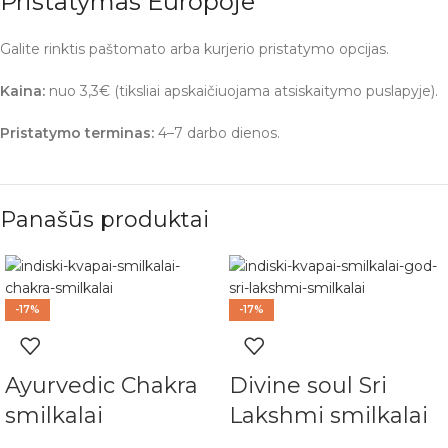
Pristatymas Europoje
Galite rinktis paštomato arba kurjerio pristatymo opcijas.
Kaina:
nuo 3,3€ (tiksliai apskaičiuojama atsiskaitymo puslapyje).
Pristatymo terminas:
4–7 darbo dienos.
Panašūs produktai
-17%
-17%
Ayurvedic Chakra
Divine soul Sri
smilkalai
Lakshmi smilkalai