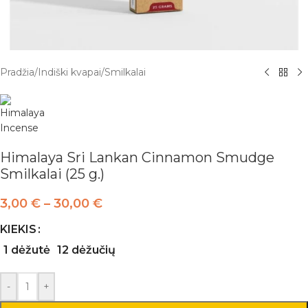
Pradžia
/
Indiški kvapai
/
Smilkalai
Himalaya Sri Lankan Cinnamon Smudge
Smilkalai (25 g.)
3,00
€
–
30,00
€
KIEKIS
1 dėžutė
12 dėžučių
-
+