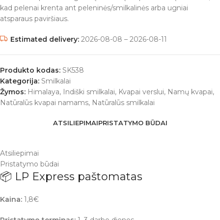
kad pelenai krenta ant peleninės/smilkalinės arba ugniai
atsparaus paviršiaus.
Estimated delivery:
2026-08-08 – 2026-08-11
Produkto kodas:
SK538
Kategorija:
Smilkalai
Žymos:
Himalaya
,
Indiški smilkalai
,
Kvapai verslui
,
Namų kvapai
,
Natūralūs kvapai namams
,
Natūralūs smilkalai
ATSILIEPIMAI
PRISTATYMO BŪDAI
Atsiliepimai
Pristatymo būdai
📦 LP Express paštomatas
Kaina:
1,8€