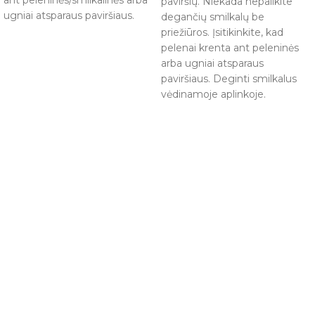
ant peleninės/smilkalinės arba
paviršių. Niekada nepalikite
ugniai atsparaus paviršiaus.
degančių smilkalų be
priežiūros. Įsitikinkite, kad
pelenai krenta ant peleninės
arba ugniai atsparaus
paviršiaus. Deginti smilkalus
vėdinamoje aplinkoje.